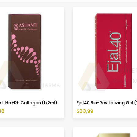
ti Ha+Rh Collagen (1x2ml)
Ejal40 Bio-Revitalizing Gel (
a
Cena
38
$33,99