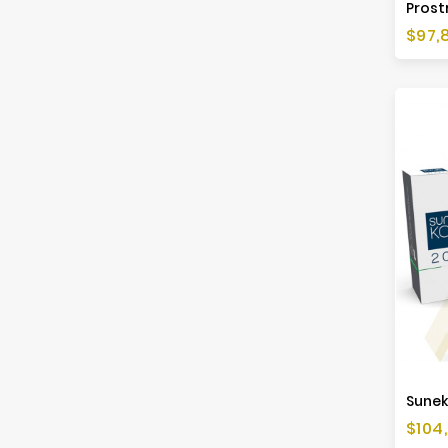
Prost
Cen
$97,
Cen
$104