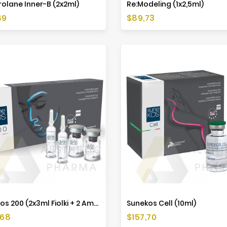
rolane Inner-B (2x2ml)
Re:Modeling (1x2,5ml)
a
Cena
89
$89,73
Sunekos 200 (2x3ml Fiolki + 2 Ampułki)
Sunekos Cell (10ml)
a
Cena
,68
$157,70