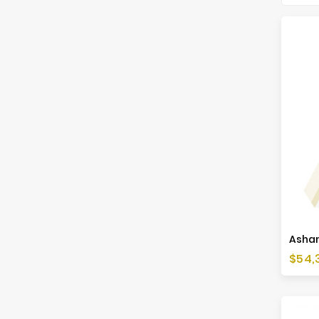
Ashan
Cen
$54,