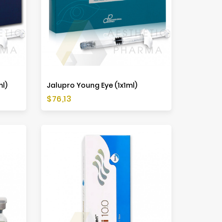
ml)
Jalupro Young Eye (1x1ml)
Cena
$76,13