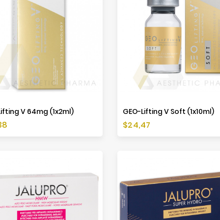
ifting V 64mg (1x2ml)
GEO-Lifting V Soft (1x10ml)
a
Cena
38
$24,47