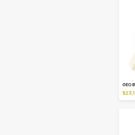
Cen
$23,1