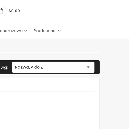
$0,00
Jednorazowe
Producenci
arma
boratoires
c Pharma Group
aboratoire
boratories
boratoires
Mezoterapia Mikroigłowa

Nazwa, A do Z
j wg: