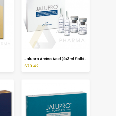
Jalupro Amino Acid (2x3ml Fiolki + 2 Ampułki)
Cena
$70,42