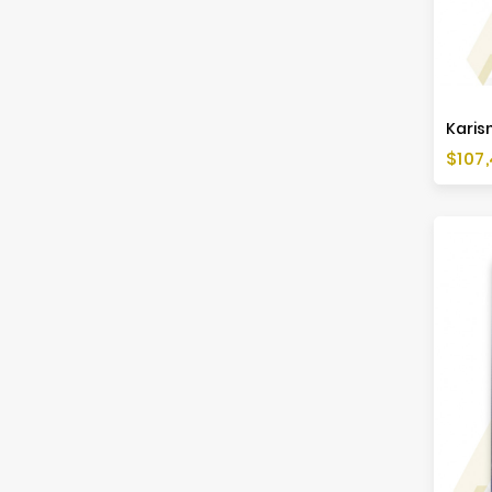
Cen
$107