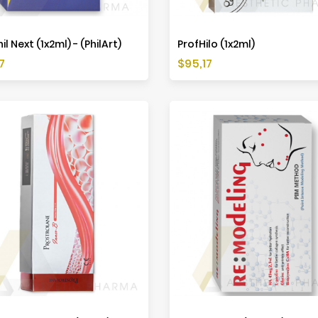
il Next (1x2ml) - (PhilArt)
ProfHilo (1x2ml)
a
Cena
7
$95,17