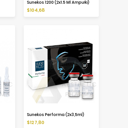
Sunekos 1200 (2x1.5 Ml Ampułki)
Cena
$104,68
Sunekos Performa (2x3,5ml)
Cena
$127,80