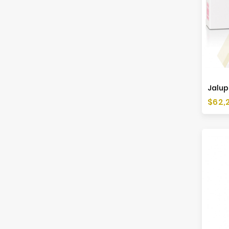
Jalup
Cen
$62,