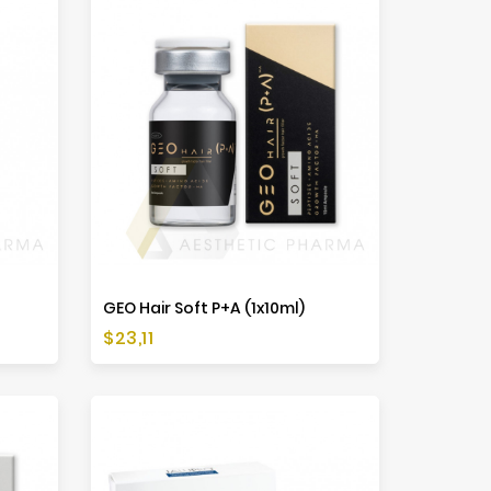
GEO Hair Soft P+A (1x10ml)
Cena
$23,11