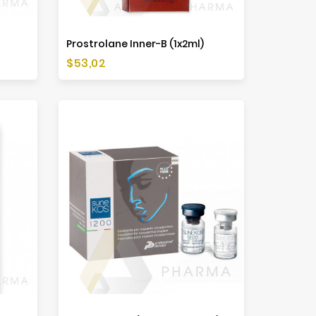
Prostrolane Inner-B (1x2ml)
Cena
$53,02