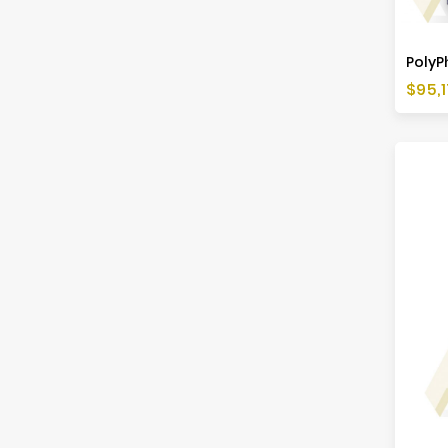
PolyPh
Cen
$95,1