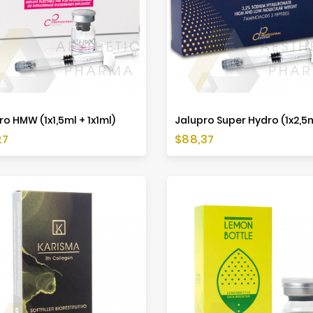
ro HMW (1x1,5ml + 1x1ml)
Jalupro Super Hydro (1x2,5
a
Cena
27
$88,37