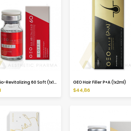
GEO Bio-Revitalizing 60 Soft (1x10ml)
GEO Hair Filler P+A (1x2ml)
a
Cena
1
$44,86