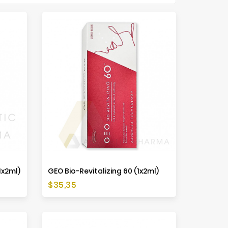
1x2ml)
GEO Bio-Revitalizing 60 (1x2ml)
Cena
$35,35