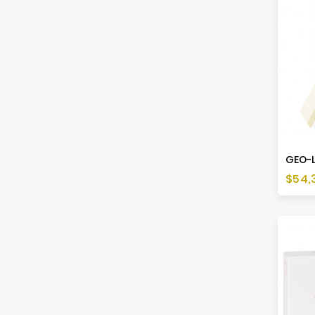
GEO-L
Cen
$54,