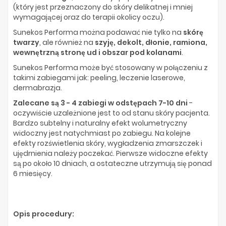
(który jest przeznaczony do skóry delikatnej i mniej
wymagającej oraz do terapii okolicy oczu).
Sunekos Performa można podawać nie tylko na
skórę
twarzy
, ale również na
szyję, dekolt, dłonie, ramiona,
wewnętrzną stronę ud i obszar pod kolanami
.
Sunekos Performa może być stosowany w połączeniu z
takimi zabiegami jak: peeling, leczenie laserowe,
dermabrazja.
Zalecane są 3 - 4 zabiegi w odstępach 7-10 dni
-
oczywiście uzależnione jest to od stanu skóry pacjenta.
Bardzo subtelny i naturalny efekt wolumetryczny
widoczny jest natychmiast po zabiegu. Na kolejne
efekty rozświetlenia skóry, wygładzenia zmarszczek i
ujędrnienia należy poczekać. Pierwsze widoczne efekty
są po około 10 dniach, a ostateczne utrzymują się ponad
6 miesięcy.
Opis procedury: