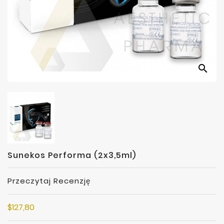
Producenci
search
Sunekos Performa (2x3,5ml)
Przeczytaj Recenzję
$127,80