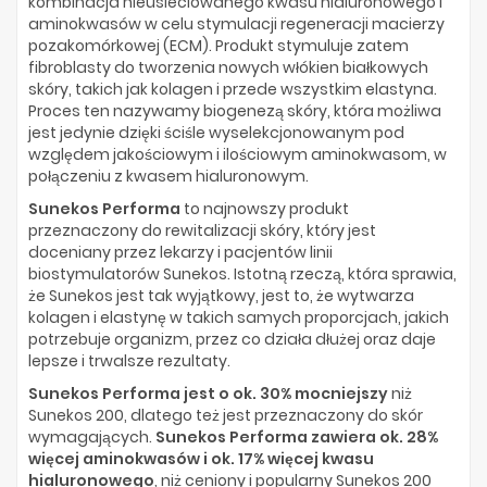
kombinacja nieusieciowanego kwasu hialuronowego i
aminokwasów w celu stymulacji regeneracji macierzy
pozakomórkowej (ECM). Produkt stymuluje zatem
fibroblasty do tworzenia nowych włókien białkowych
skóry, takich jak kolagen i przede wszystkim elastyna.
Proces ten nazywamy biogenezą skóry, która możliwa
jest jedynie dzięki ściśle wyselekcjonowanym pod
względem jakościowym i ilościowym aminokwasom, w
połączeniu z kwasem hialuronowym.
Sunekos Performa
to najnowszy produkt
przeznaczony do rewitalizacji skóry, który jest
doceniany przez lekarzy i pacjentów linii
biostymulatorów Sunekos. Istotną rzeczą, która sprawia,
że Sunekos jest tak wyjątkowy, jest to, że wytwarza
kolagen i elastynę w takich samych proporcjach, jakich
potrzebuje organizm, przez co działa dłużej oraz daje
lepsze i trwalsze rezultaty.
Sunekos Performa jest o ok. 30% mocniejszy
niż
Sunekos 200, dlatego też jest przeznaczony do skór
wymagających.
Sunekos Performa zawiera ok. 28%
więcej aminokwasów i ok. 17% więcej kwasu
hialuronowego
, niż ceniony i popularny Sunekos 200