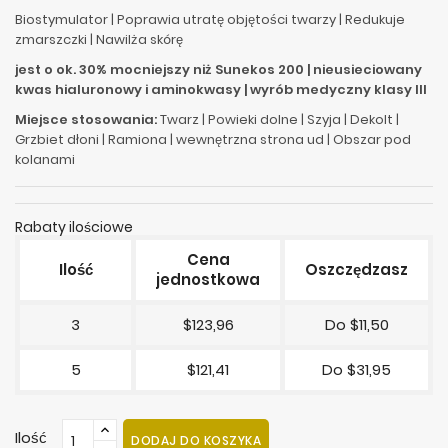
Biostymulator | Poprawia utratę objętości twarzy | Redukuje
zmarszczki | Nawilża skórę
jest o ok. 30% mocniejszy niż Sunekos 200 | nieusieciowany
kwas hialuronowy i aminokwasy | wyrób medyczny klasy III
Miejsce stosowania:
Twarz | Powieki dolne | Szyja | Dekolt |
Grzbiet dłoni | Ramiona | wewnętrzna strona ud | Obszar pod
kolanami
Rabaty ilościowe
Cena
Ilość
Oszczędzasz
jednostkowa
3
$123,96
Do $11,50
5
$121,41
Do $31,95
Ilość
DODAJ DO KOSZYKA