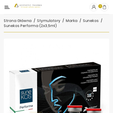
Kategoria
0
Strona Główna
Stymulatory
Marka
Sunekos
OUTLET
Sunekos Performa (2x3,5ml)
Wypełniacze
Stymulatory
Mezoterapia
Peelingi
PRP
Skincare
Artykuły
Jednorazowe