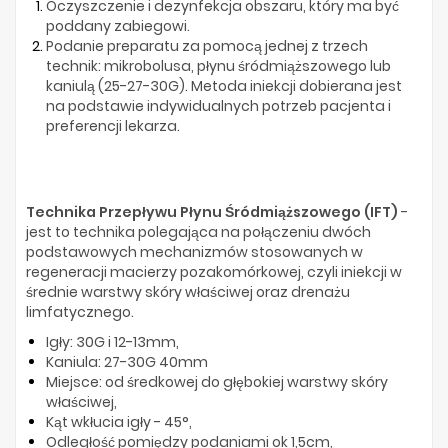
Oczyszczenie i dezynfekcja obszaru, który ma być
poddany zabiegowi.
Podanie preparatu za pomocą jednej z trzech
technik: mikrobolusa, płynu śródmiąższowego lub
kaniulą (25-27-30G). Metoda iniekcji dobierana jest
na podstawie indywidualnych potrzeb pacjenta i
preferencji lekarza.
Technika Przepływu Płynu Śródmiąższowego (IFT)
-
jest to technika polegająca na połączeniu dwóch
podstawowych mechanizmów stosowanych w
regeneracji macierzy pozakomórkowej, czyli iniekcji w
średnie warstwy skóry właściwej oraz drenażu
limfatycznego.
Igły: 30G i 12-13mm,
Kaniula: 27-30G 40mm
Miejsce: od średkowej do głębokiej warstwy skóry
właściwej,
Kąt wkłucia igły - 45°,
Odległość pomiędzy podaniami ok 1,5cm,