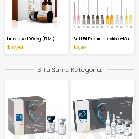
Linerase 100mg (5 Ml)
SoftFil Precision Mikro-Kaniula (1 Szt.)
Cena
Cena
$67,98
$6,80
3 Ta Sama Kategoria: