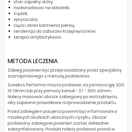
stan zapalny skóry,
nadwrażliwość na składniki,
trądzik,
opryszczka,
ciąża i okres karmienia piersią,
tendencja do zaburzeń krzepnięcia krwi,
terapia antybiotykowa.
METODA LECZENIA
Zabieg powinien być przeprowadzany przez specjalistę
zaznajomionego z metodą podawania.
Sunekos Performa można podawać za pomoca igły 30G
12-13mm lub przy pomocy kaniuli - 27 - 30G 40mm.
Należy masować obszar zabiegowy po wstrzyknięciu,
aby zapewnić prawidłowe rozprowadzenie produktu.
Przed zabiegiem pacjenci powinni być informowani o
możliwych skutkach ubocznych i ryzyku. Obszar
podawany zabiegowi powinien zostać dokładnie
zdezynfekowany. Produkt należy podawać powoli w