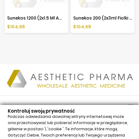
Sunekos 1200 (2x1.5 Ml Ampułki)
Sunekos 200 (2x3ml Fiolki + 2 Ampułki)
Cena
Cena
$104,68
$104,68

PRODUKTY
Kontroluj swoją prywatność

NASZA FIRMA
Podczas odwiedzania dowolnej witryny internetowej może
ona przechowywać lub pobierać informacje w przeglądarce,

TWOJE KONTO
głównie w postaci \ 'cookie '. Te informacje, które mogą

INFORMACJE
dotyczyć Ciebie, Twoich preferencji lub Twojego urządzenia