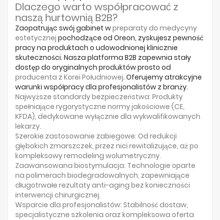
Dlaczego warto współpracować z
naszą hurtownią B2B?
Zaopatrując swój gabinet w
preparaty do medycyny
estetycznej
pochodzące od Oreon, zyskujesz pewność
pracy na produktach o udowodnionej klinicznie
skuteczności. Nasza platforma B2B zapewnia stały
dostęp do oryginalnych produktów prosto od
producenta z Korei Południowej
. Oferujemy atrakcyjne
warunki współpracy dla profesjonalistów z branży.
Najwyższe standardy bezpieczeństwa:
Produkty
spełniające rygorystyczne normy jakościowe (CE,
KFDA), dedykowane wyłącznie dla
wykwalifikowanych
lekarzy
.
Szerokie zastosowanie zabiegowe:
Od redukcji
głębokich zmarszczek, przez
nici rewitalizujące
, aż po
kompleksowy remodeling wolumetryczny.
Zaawansowana biostymulacja:
Technologie oparte
na polimerach biodegradowalnych, zapewniające
długotrwałe rezultaty anti-aging
bez konieczności
interwencji chirurgicznej.
Wsparcie dla profesjonalistów:
Stabilność dostaw,
specjalistyczne szkolenia oraz kompleksowa
oferta