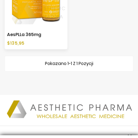
AesPLLa 365mg
Cena
$135,95
Pokazano 1-1 Z 1 Pozycji

PRODUKTY