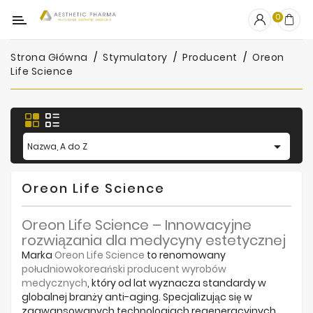
Kategoria
0
Strona Główna
Stymulatory
Producent
Oreon
OUTLET
Life Science
Wypełniacze
Stymulatory

Nazwa, A do Z
Mezoterapia
Peelingi
Oreon Life Science
PRP
Oreon Life Science – Innowacyjne
rozwiązania dla medycyny estetycznej
Skincare
Marka
Oreon Life Science
to renomowany
południowokoreański producent wyrobów
Artykuły
medycznych
, który od lat wyznacza standardy w
Jednorazowe
globalnej branży anti-aging. Specjalizując się w
zaawansowanych technologiach regeneracyjnych,