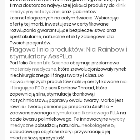
Producenci
firma dostarcza najwyższej jakości produkty do
klinik
medycyny estetycznej
oraz gabinetów
kosmetologicznych na całym świecie. Wybierając
ofertę tej marki, inwestujesz w certyfikowane
rozwiązania gwarantujące bezpieczeństwo oraz
spektakularne, naturalne efekty zabiegowe dla
Twoich pacjentów.
Flagowe linie produktów: Nici Rainbow i
stymulatory AesPLLa
Portfolio
Oreon Life Science
obejmuje przełomowe
materiały medyczne
, które zrewolucjonizowały rynek
niechirurgicznego liftingu twarzy i ciała. Do
najważniejszych produktów należą certyfikowane
nici
liftingujące PDO
z serii Rainbow Thread, które
zapewniają silną stymulację tkankową i
natychmiastową poprawę owalu twarzy. Marka jest
również twórcą cenionego preparatu AesPLLa –
zaawansowanego
stymulatora tkankowego PLLA
na
bazie kwasu polimlekowego. Te innowacyjne
wyroby
medyczne
pobudzają naturalną
neokolagenezę
,
odbudowując objętość skóry i przywracając jej
młodzieńczą sprężystość.