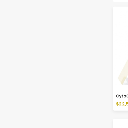
CytoC
Cen
$22,