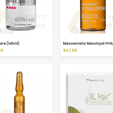
are (1x5ml)
a
Cena
93
$47,58