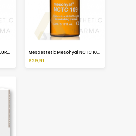
Mesoestetic Mesohyal HYALURONIC (1x3ml)
Mesoestetic Mesohyal NCTC 109 (1x5ml)
Cena
$29,91