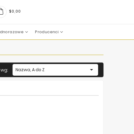
$0,00
Jednorazowe
Producenci
arma
boratoires
c Pharma Group
aboratoire
boratories
boratoires
Mezoterapia Mikroigłowa

Nazwa, A do Z
j wg: