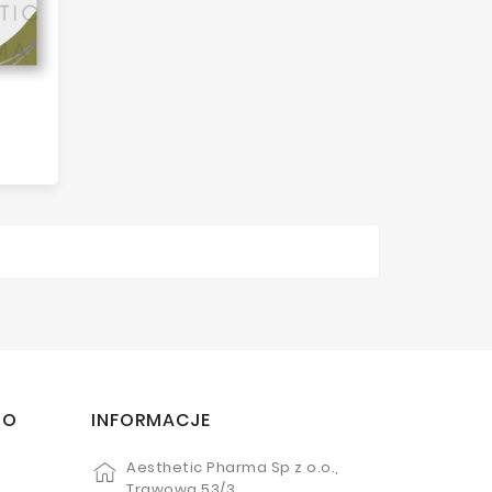
TO
INFORMACJE
Aesthetic Pharma Sp z o.o.,
Trawowa 53/3