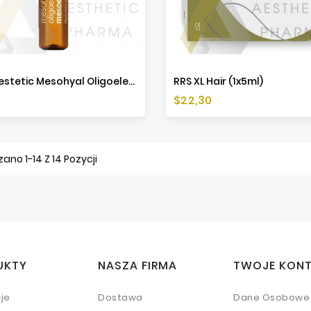
Mesoestetic Mesohyal Oligoelementy (1x5ml)
RRS XL Hair (1x5ml)
a
Cena
$22,30
ano 1-14 Z 14 Pozycji
UKTY
NASZA FIRMA
TWOJE KON
je
Dostawa
Dane Osobowe