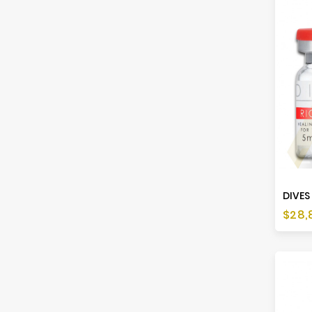
DIVES 
Cen
$28,