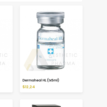
Dermaheal HL (1x5ml)
Cena
$12,24