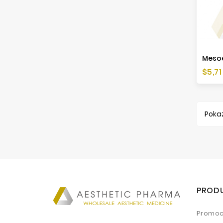
Cen
$5,71
Pokaz
PROD
Promoc