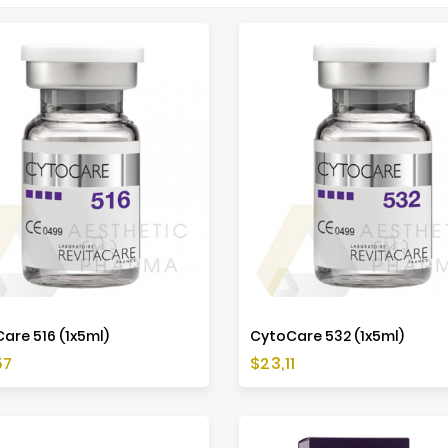
are 516 (1x5ml)
CytoCare 532 (1x5ml)
a
Cena
57
$23,11