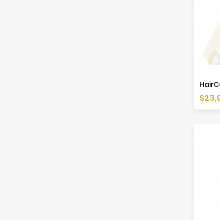
HairC
Cen
$23,