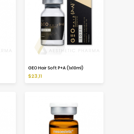
GEO Hair Soft P+A (1x10ml)
Cena
$23,11