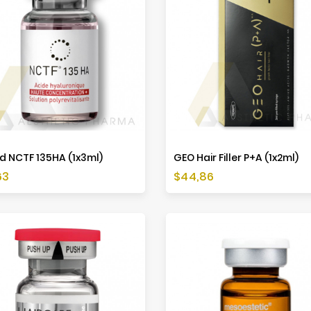
ed NCTF 135HA (1x3ml)
GEO Hair Filler P+A (1x2ml)
a
Cena
63
$44,86