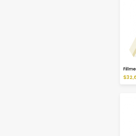
Fillm
Cen
$32,