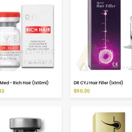
Med - Rich Hair (1x10ml)
DR CYJ Hair Filler (1x1ml)
a
Cena
82
$50,30