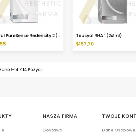
Teosyal PureSense Redensity 2 (2x1ml)
Teosyal RHA 1 (2x1ml)
a
Cena
,55
$157,70
ano 1-14 Z 14 Pozycji
UKTY
NASZA FIRMA
TWOJE KON
je
Dostawa
Dane Osobowe