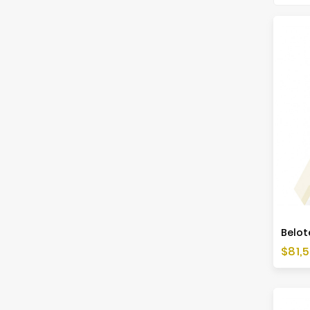
Belote
Cen
$81,5