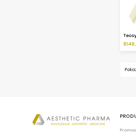
Cen
$149
Pokaz
PROD
Promoc