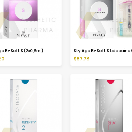
e Bi-Soft S (2x0,8ml)
a
Cena
20
$57,78