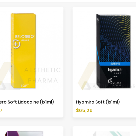
ro Soft Lidocaine (1x1ml)
Hyamira Soft (1x1ml)
a
Cena
7
$65,26