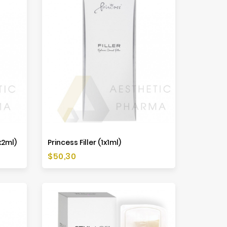
x2ml)
Princess Filler (1x1ml)
Cena
$50,30