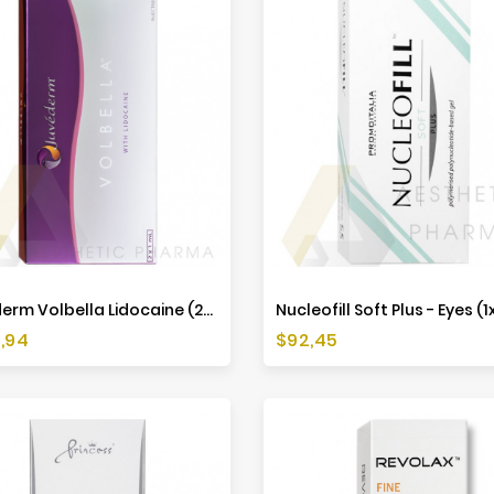
Juvederm Volbella Lidocaine (2x1ml)
Nucleofill Soft Plus - Eyes (1
a
Cena
,94
$92,45