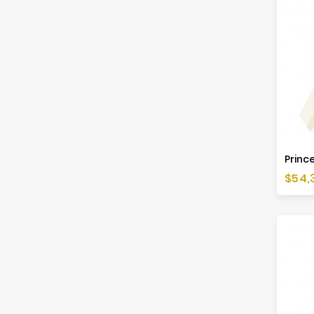
Prince
Cen
$54,