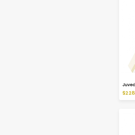
Cen
$228