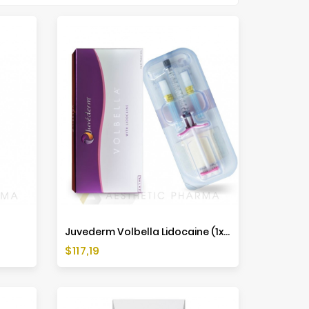
Juvederm Volbella Lidocaine (1x1ml)
Cena
$117,19