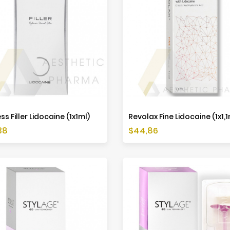
ss Filler Lidocaine (1x1ml)
Revolax Fine Lidocaine (1x1,1
a
Cena
38
$44,86