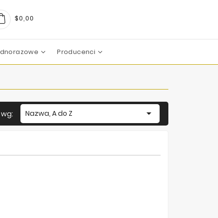
$0,00
Jednorazowe
Producenci
arma
boratoires
c Pharma Group
aboratoire
boratories
boratoires
Mezoterapia Mikroigłowa

Nazwa, A do Z
j wg: