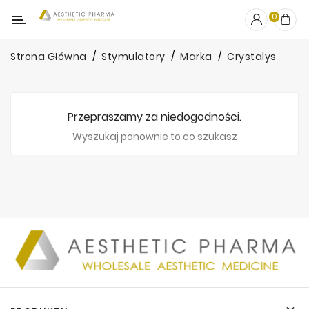
Kategoria
0
Strona Główna
Stymulatory
Marka
Crystalys
OUTLET
Wypełniacze
Przepraszamy za niedogodności.
Stymulatory
Wyszukaj ponownie to co szukasz
Mezoterapia
Peelingi
PRP
Skincare
Artykuły
Jednorazowe