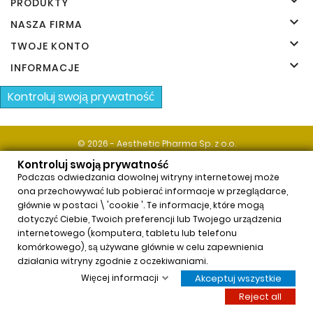

Producenci
PRODUKTY

NASZA FIRMA

TWOJE KONTO

INFORMACJE
Kontroluj swoją prywatność
© 2026 - Aesthetic Pharma Sp. z o.o.
Kontroluj swoją prywatność
Podczas odwiedzania dowolnej witryny internetowej może
ona przechowywać lub pobierać informacje w przeglądarce,
głównie w postaci \ 'cookie '. Te informacje, które mogą
dotyczyć Ciebie, Twoich preferencji lub Twojego urządzenia
internetowego (komputera, tabletu lub telefonu
komórkowego), są używane głównie w celu zapewnienia
x
działania witryny zgodnie z oczekiwaniami.
Neauvia Organic Hydro Deluxe (2x2,5ml)
Więcej informacji
Akceptuj wszystkie
$62,54
Price
Reject all