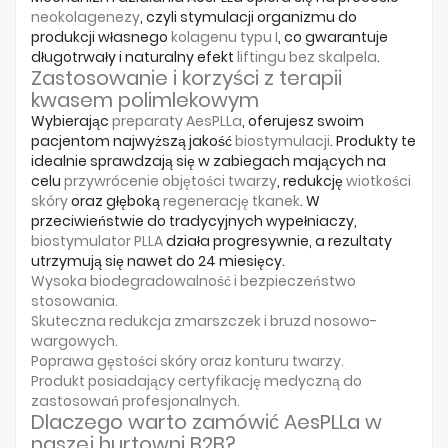
Producenci
neokolagenezy
, czyli stymulacji organizmu do
produkcji własnego
kolagenu typu I
, co gwarantuje
długotrwały i naturalny efekt
liftingu bez skalpela
.
Zastosowanie i korzyści z terapii
kwasem polimlekowym
Wybierając
preparaty AesPLLa
, oferujesz swoim
pacjentom najwyższą jakość
biostymulacji
. Produkty te
idealnie sprawdzają się w zabiegach mających na
celu
przywrócenie objętości twarzy
, redukcję
wiotkości
skóry
oraz głęboką
regenerację tkanek
. W
przeciwieństwie do tradycyjnych wypełniaczy,
biostymulator PLLA
działa progresywnie, a rezultaty
utrzymują się nawet do 24 miesięcy.
Wysoka biodegradowalność
i bezpieczeństwo
stosowania.
Skuteczna
redukcja zmarszczek
i bruzd nosowo-
wargowych.
Poprawa
gęstości skóry
oraz konturu twarzy.
Produkt posiadający certyfikację medyczną do
zastosowań profesjonalnych
.
Dlaczego warto zamówić AesPLLa w
naszej hurtowni B2B?