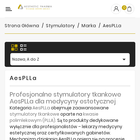
Kategoria
0
Strona Główna
Stymulatory
Marka
AesPLLa
OUTLET
Wypełniacze
Stymulatory

Nazwa, A do Z
Mezoterapia
AesPLLa
Peelingi
Profesjonalne stymulatory tkankowe
PRP
AesPLLa dla medycyny estetycznej
Skincare
Kategoria
AesPLLa
obejmuje zaawansowane
stymulatory tkankowe
oparte na
kwasie
polimlekowym (PLLA)
. Są to produkty dedykowane
Artykuły
wyłącznie dla profesjonalistów – lekarzy medycyny
Jednorazowe
estetycznej oraz certyfikowanych gabinetów.
Mechanizm działania AesPLLa opiera się na procesie