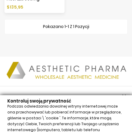
Cena
$135,95
Pokazano 1-1 Z 1 Pozycji

PRODUKTY
Kontroluj swoją prywatność

NASZA FIRMA
Podczas odwiedzania dowolnej witryny internetowej może
ona przechowywać lub pobierać informacje w przeglądarce,

TWOJE KONTO
głównie w postaci \ 'cookie '. Te informacje, które mogą

INFORMACJE
dotyczyć Ciebie, Twoich preferencji lub Twojego urządzenia
internetowego (komputera, tabletu lub telefonu