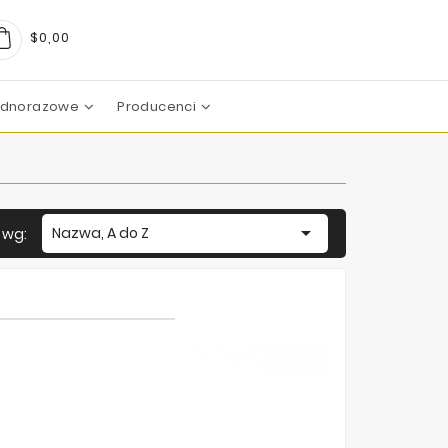
$0,00
Jednorazowe
Producenci
arma
boratoires
c Pharma Group
aboratoire
boratories
boratoires
Mezoterapia Mikroigłowa

Nazwa, A do Z
j wg: