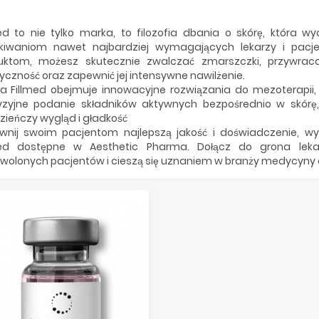
med to nie tylko marka, to filozofia dbania o skórę, która w
kiwaniom nawet najbardziej wymagających lekarzy i pacje
uktom, możesz skutecznie zwalczać zmarszczki, przywraca
yczność oraz zapewnić jej intensywne nawilżenie.
ta Fillmed obejmuje innowacyjne rozwiązania do mezoterapii, 
yzyjne podanie składników aktywnych bezpośrednio w skórę,
ieńczy wygląd i gładkość
wnij swoim pacjentom najlepszą jakość i doświadczenie, wy
med dostępne w Aesthetic Pharma. Dołącz do grona leka
wolonych pacjentów i cieszą się uznaniem w branży medycyny 