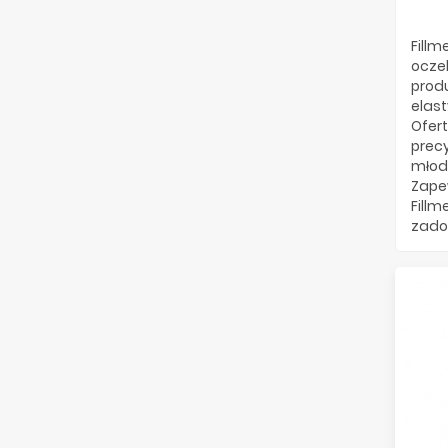
Fill
ocze
prod
elast
Ofer
prec
młodz
Zape
Fill
zado