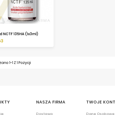
ed NCTF 135HA (1x3ml)
a
63
ano 1-1 Z 1 Pozycji
UKTY
NASZA FIRMA
TWOJE KON
je
Dostawa
Dane Osobowe