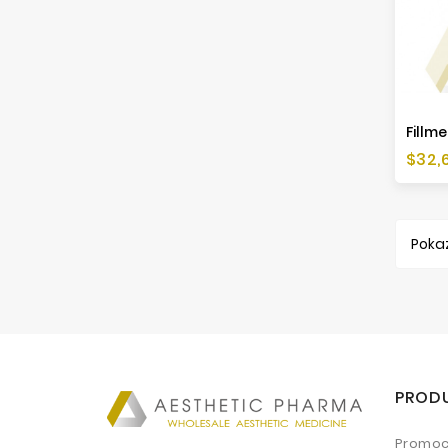
Fillm
Cen
$32,
Pokaz
PROD
Promoc