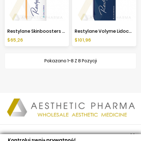
Restylane Skinboosters Vital Light Lidocaine (1x1ml)
Restylane Volyme Lidocaine (1x1ml)
Cena
Cena
$65,26
$101,96
Pokazano 1-8 Z 8 Pozycji

PRODUKTY
Kontroluj swoją prywatność