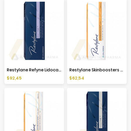
Restylane Refyne Lidocaine (1x1ml)
Restylane Skinboosters Vital Lidocaine (1x1ml)
Cena
Cena
$92,45
$62,54