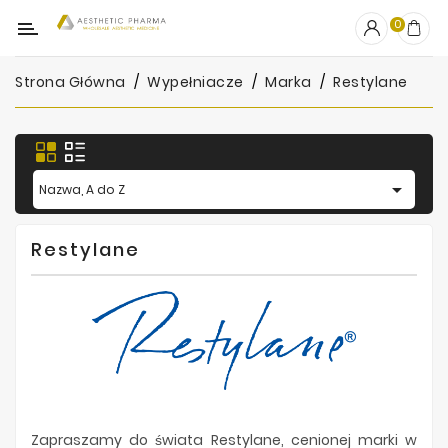
Kategoria
0
Strona Główna
Wypełniacze
Marka
Restylane
OUTLET
Wypełniacze
Stymulatory

Nazwa, A do Z
Mezoterapia
Restylane
Peelingi
PRP
Skincare
Artykuły
Jednorazowe
Zapraszamy do świata Restylane, cenionej marki w