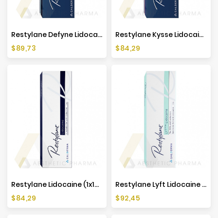
Restylane Defyne Lidocaine (1x1ml)
Restylane Kysse Lidocaine (1x1ml)
Cena
Cena
$89,73
$84,29
Restylane Lidocaine (1x1ml)
Restylane Lyft Lidocaine (1x1ml)
Cena
Cena
$84,29
$92,45