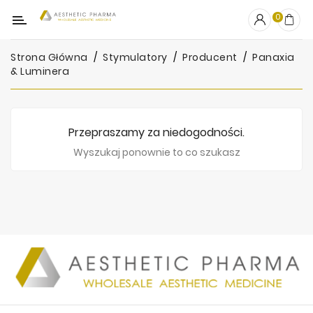
Kategoria
0
Strona Główna
Stymulatory
Producent
Panaxia
OUTLET
& Luminera
Wypełniacze
Stymulatory
Przepraszamy za niedogodności.
Mezoterapia
Wyszukaj ponownie to co szukasz
Peelingi
PRP
Skincare
Artykuły
Jednorazowe