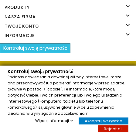
Producenci

PRODUKTY

NASZA FIRMA

TWOJE KONTO

INFORMACJE
Kontroluj swoją prywatność
© 2026 - Aesthetic Pharma Sp. z o.o.
Kontroluj swoją prywatność
Podczas odwiedzania dowolnej witryny internetowej może
ona przechowywać lub pobierać informacje w przeglądarce,
głównie w postaci \ 'cookie '. Te informacje, które mogą
dotyczyć Ciebie, Twoich preferencji lub Twojego urządzenia
internetowego (komputera, tabletu lub telefonu
komórkowego), są używane głównie w celu zapewnienia
x
działania witryny zgodnie z oczekiwaniami.
Neauvia Organic Hydro Deluxe (2x2,5ml)
Więcej informacji
Akceptuj wszystkie
$62,54
Price
Reject all