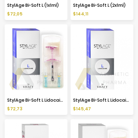
StylAge Bi-Soft L (1x1ml)
StylAge Bi-Soft L (2x1ml)
Cena
Cena
$72,05
$144,11
StylAge Bi-Soft L Lidocaine (1x1ml)
StylAge Bi-Soft L Lidocaine (2x1ml)
Cena
Cena
$72,73
$145,47