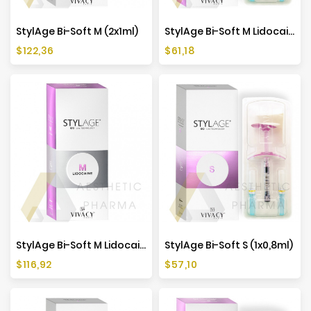
StylAge Bi-Soft M (2x1ml)
StylAge Bi-Soft M Lidocaine (1x1ml)
Cena
Cena
$122,36
$61,18
StylAge Bi-Soft M Lidocaine (2x1ml)
StylAge Bi-Soft S (1x0,8ml)
Cena
Cena
$116,92
$57,10