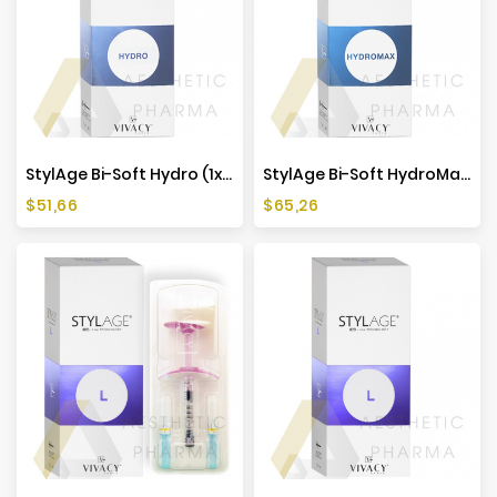
Producenci
StylAge Bi-Soft Hydro (1x1ml)
StylAge Bi-Soft HydroMax (1x1ml)
Cena
Cena
$51,66
$65,26