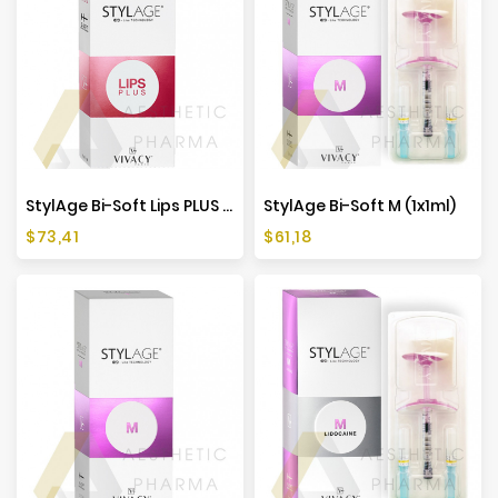
StylAge Bi-Soft Lips PLUS Lidocaine (1x1ml)
StylAge Bi-Soft M (1x1ml)
Cena
Cena
$73,41
$61,18