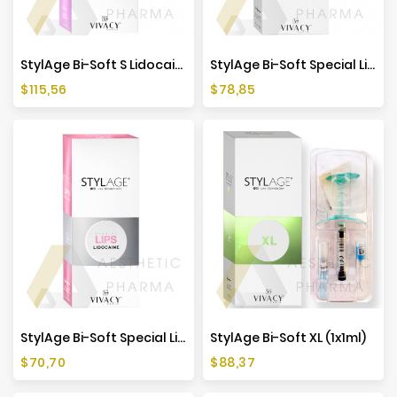
StylAge Bi-Soft S Lidocaine (2x0,8ml)
StylAge Bi-Soft Special Lips (1x1ml)
Cena
Cena
$115,56
$78,85
StylAge Bi-Soft Special Lips Lidocaine (1x1ml)
StylAge Bi-Soft XL (1x1ml)
Cena
Cena
$70,70
$88,37