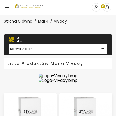
Kategoria
0
Strona Główna
Marki
Vivacy
OUTLET
Wypełniacze
Stymulatory

Nazwa, A do Z
Mezoterapia
Lista Produktów Marki Vivacy
Peelingi
PRP
Skincare
Artykuły
Jednorazowe