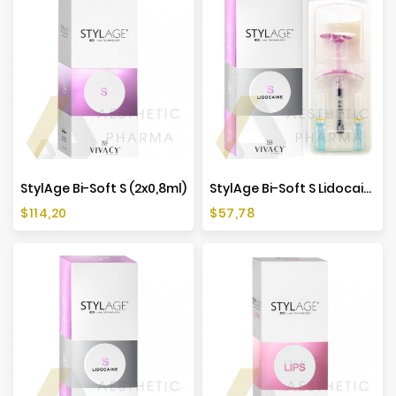
StylAge Bi-Soft S (2x0,8ml)
StylAge Bi-Soft S Lidocaine (1x0,8ml)
Cena
Cena
$114,20
$57,78