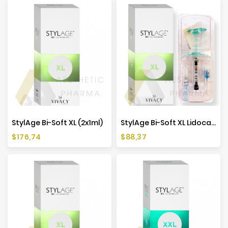
StylAge Bi-Soft XL (2x1ml)
StylAge Bi-Soft XL Lidocaine (1x1ml)
Cena
Cena
$176,74
$88,37