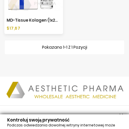
MD-Tissue Kolagen (1x2ml)
Cena
$17,67
Pokazano 1-1 Z 1 Pozycji

PRODUKTY
Kontroluj swoją prywatność

NASZA FIRMA
Podczas odwiedzania dowolnej witryny internetowej może