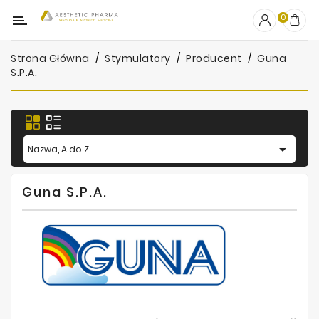
Kategoria
0
Strona Główna
Stymulatory
Producent
Guna
OUTLET
S.p.a.
Wypełniacze
Stymulatory

Nazwa, A do Z
Mezoterapia
Peelingi
Guna S.p.a.
PRP
Skincare
Artykuły
Jednorazowe