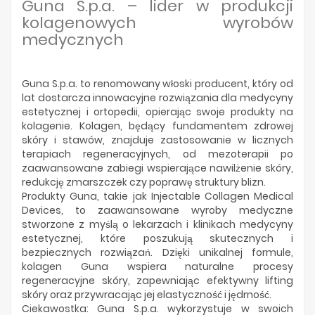
Producenci
Guna S.p.a. – lider w produkcji
kolagenowych wyrobów
medycznych
Guna S.p.a. to renomowany włoski producent, który od
lat dostarcza innowacyjne rozwiązania dla medycyny
estetycznej i ortopedii, opierając swoje produkty na
kolagenie. Kolagen, będący fundamentem zdrowej
skóry i stawów, znajduje zastosowanie w licznych
terapiach regeneracyjnych, od mezoterapii po
zaawansowane zabiegi wspierające nawilżenie skóry,
redukcję zmarszczek czy poprawę struktury blizn.
Produkty Guna, takie jak Injectable Collagen Medical
Devices, to zaawansowane wyroby medyczne
stworzone z myślą o lekarzach i klinikach medycyny
estetycznej, które poszukują skutecznych i
bezpiecznych rozwiązań. Dzięki unikalnej formule,
kolagen Guna wspiera naturalne procesy
regeneracyjne skóry, zapewniając efektywny lifting
skóry oraz przywracając jej elastyczność i jędrność.
Ciekawostka: Guna S.p.a. wykorzystuje w swoich