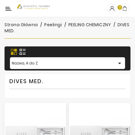
Kategoria
0
Strona Główna
Peelingi
PEELING CHEMICZNY
DIVES
OUTLET
MED.
Wypełniacze
Stymulatory

Nazwa, A do Z
Mezoterapia
Peelingi
DIVES MED.
PRP
Skincare
Artykuły
Jednorazowe