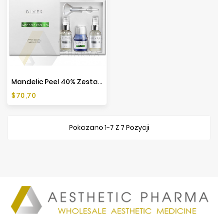
Mandelic Peel 40% Zestaw Peelingujący - 50ml
Cena
$70,70
Pokazano 1-7 Z 7 Pozycji