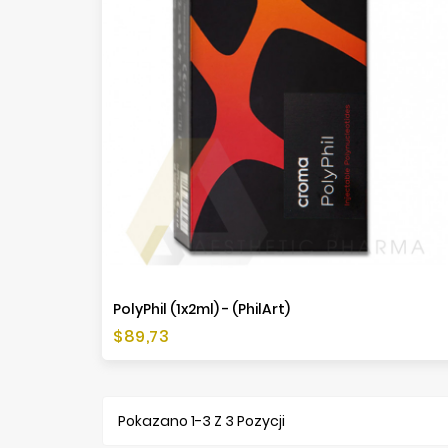
PolyPhil (1x2ml) - (PhilArt)
Cena
$89,73
Pokazano 1-3 Z 3 Pozycji