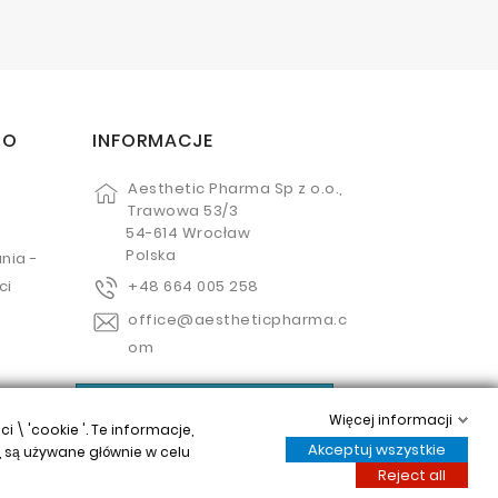
TO
INFORMACJE
Aesthetic Pharma Sp z o.o.,
Trawowa 53/3
54-614 Wrocław
Polska
nia -
ci
+48 664 005 258
office@aestheticpharma.c
om
Kontroluj swoją prywatność
Więcej informacji
\ 'cookie '. Te informacje,
Akceptuj wszystkie
 są używane głównie w celu
Reject all