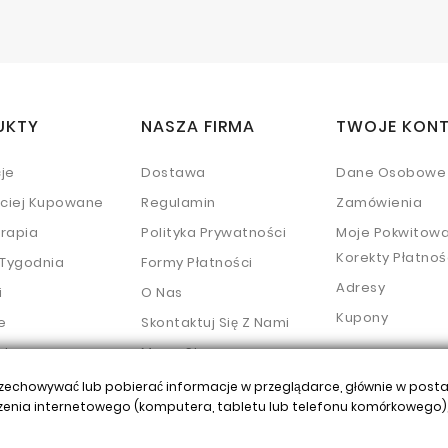
UKTY
NASZA FIRMA
TWOJE KON
je
Dostawa
Dane Osobowe
ściej Kupowane
Regulamin
Zamówienia
rapia
Polityka Prywatności
Moje Pokwitowa
Korekty Płatnoś
 Tygodnia
Formy Płatności
Adresy
i
O Nas
Kupony
e
Skontaktuj Się Z Nami
atory
Mapa Strony
iacze
chowywać lub pobierać informacje w przeglądarce, głównie w postaci 
dzenia internetowego (komputera, tabletu lub telefonu komórkowego),