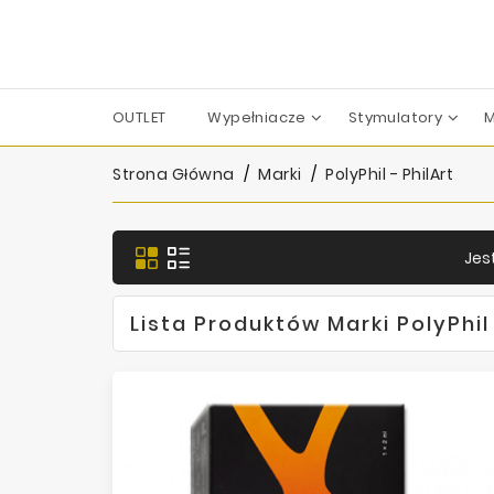
OUTLET
Wypełniacze
Stymulatory
M
Apharm-Nyuma Pharma
Croma-Pharma GmbH
Dermaren | Across Co. Ltd.
Filorga Laboratoires
FILL-MED Laboratoires
IBSA Farmaceutici Italia
Karisma Rh Collagen
Strona Główna
Marki
PolyPhil - PhilArt
Jes
Lista Produktów Marki PolyPhil 