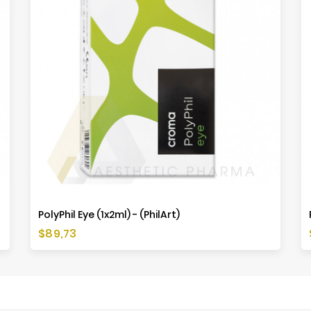
PolyPhil Eye (1x2ml) - (PhilArt)
Cena
$89,73