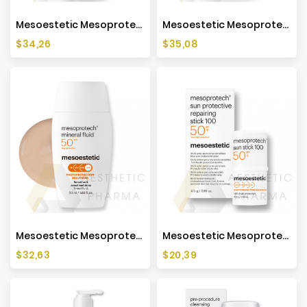
Mesoestetic Mesoprotech Light Water Antiaging Veil SPF50+- 50ml
Mesoestetic Mesoprotech Melan 130 Pigment Control - 50ml
Cena
Cena
$34,26
$35,08
Mesoestetic Mesoprotech Mineral Fluid SPF50 - 50ml
Mesoestetic Mesoprotech Sun Protective Repairing Stick 100 - 4,5g
Cena
Cena
$32,63
$20,39