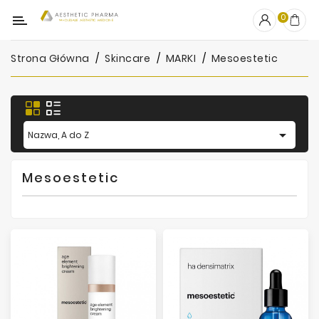
Kategoria
0
Strona Główna
Skincare
MARKI
Mesoestetic
OUTLET
Wypełniacze
Stymulatory

Nazwa, A do Z
Mezoterapia
Mesoestetic
Peelingi
PRP
Skincare
Artykuły
Jednorazowe