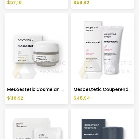
Cena
Cena
$57,10
$59,82
Mesoestetic Cosmelan 2 Krem Na Przebarwienia - 30 G
Mesoestetic Couperend Cream - 50ml
Cena
Cena
$116,92
$48,94