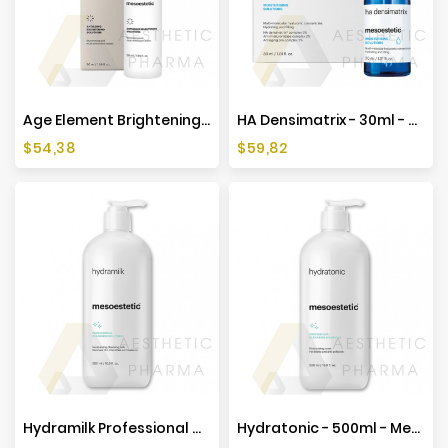
Producenci
Age Element Brightening Cream - 50ml - Mesoestetic
HA Densimatrix - 30ml - Mesoestetic
Cena
Cena
$54,38
$59,82
Hydramilk Professional Cleansing Solutions - 500ml - Mesoestetic
Hydratonic - 500ml - Mesoestetic