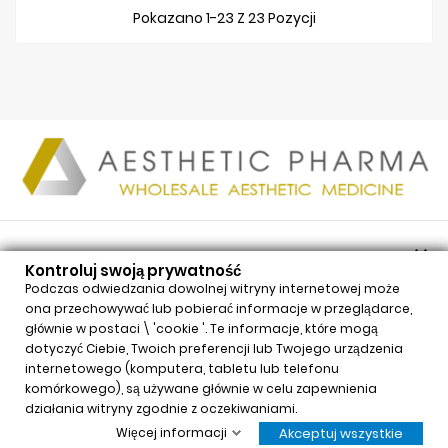
Pokazano 1-23 Z 23 Pozycji

PRODUKTY
Kontroluj swoją prywatność

NASZA FIRMA
Podczas odwiedzania dowolnej witryny internetowej może
ona przechowywać lub pobierać informacje w przeglądarce,

TWOJE KONTO
głównie w postaci \ 'cookie '. Te informacje, które mogą

INFORMACJE
dotyczyć Ciebie, Twoich preferencji lub Twojego urządzenia
internetowego (komputera, tabletu lub telefonu
Kontroluj swoją prywatność
komórkowego), są używane głównie w celu zapewnienia
x
działania witryny zgodnie z oczekiwaniami.
Neauvia Organic Hydro Deluxe (2x2,5ml)
Więcej informacji
Akceptuj wszystkie
$62,54
Price