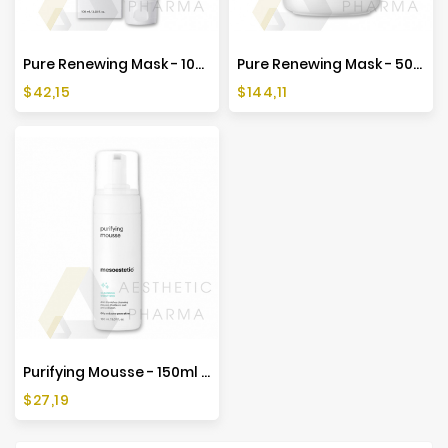
Pure Renewing Mask - 100ml - Mesoestetic
Pure Renewing Mask - 500ml - Mesoestetic
Cena
Cena
$42,15
$144,11
Purifying Mousse - 150ml - Mesoestetic
Cena
$27,19