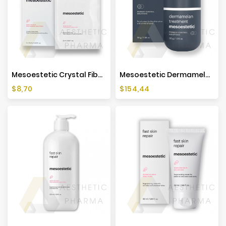
Mesoestetic Crystal Fiber Mask 1 Szt.
Mesoestetic Dermamelan Treatment - 30g
Cena
Cena
$8,70
$154,44