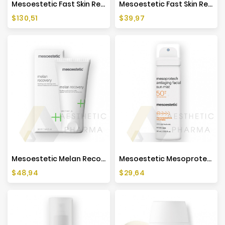
Mesoestetic Fast Skin Repair - 500ml
Mesoestetic Fast Skin Repair - 50ml
Cena
Cena
$130,51
$39,97
Mesoestetic Melan Recovery - 50ml
Mesoestetic Mesoprotech Antiaging Facial Sun Mist SPF 50+ - 60ml
Cena
Cena
$48,94
$29,64