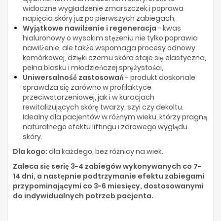
widoczne wygładzenie zmarszczek i poprawa
napięcia skóry już po pierwszych zabiegach,
Wyjątkowe nawilżenie i regeneracja
- kwas
hialuronowy o wysokim stężeniu nie tylko poprawia
nawilżenie, ale także wspomaga procesy odnowy
komórkowej, dzięki czemu skóra staje się elastyczna,
pełna blasku i młodzieńczej sprężystości,
Uniwersalność zastosowań
- produkt doskonale
sprawdza się zarówno w profilaktyce
przeciwstarzeniowej, jak i w kuracjach
rewitalizujących skórę twarzy, szyi czy dekoltu.
Idealny dla pacjentów w różnym wieku, którzy pragną
naturalnego efektu liftingu i zdrowego wyglądu
skóry.
Dla kogo:
dla każdego, bez różnicy na wiek.
Zaleca się serię 3-4 zabiegów wykonywanych co 7-
14 dni, a następnie podtrzymanie efektu zabiegami
przypominającymi co 3-6 miesięcy, dostosowanymi
do indywidualnych potrzeb pacjenta.