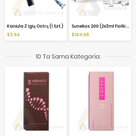
Kaniula Z Igłą Ostrą (1 Szt.)
Sunekos 200 (2x3ml Fiolki + 2 Ampułki)
Cena
Cena
$3,94
$104,68
10 Ta Sama Kategoria: