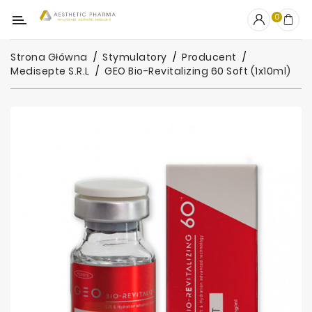
Kategoria
0
Strona Główna
Stymulatory
Producent
OUTLET
Medisepte S.R.L
GEO Bio-Revitalizing 60 Soft (1x10ml)
Wypełniacze
Stymulatory
Mezoterapia
Peelingi
PRP
Skincare
Artykuły
Jednorazowe