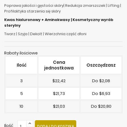
Poprawa jakości i gęstości skóry| Redukcja zmarszczek | Lifting |
Profilaktyka starzenia się skóry
Kwas hialuronowy + Aminokwasy | Kosmetyczny wyrób
sterylny
Twarz | Szyja | Dekolt | Wierzchnia część dłoni
Rabaty ilościowe
Cena
Ilość
Oszczędzasz
jednostkowa
3
$22,42
Do $2,08
5
$21,73
Do $6,93
10
$21,03
Do $20,80
Ilość
DODAJ DO KOSZYKA