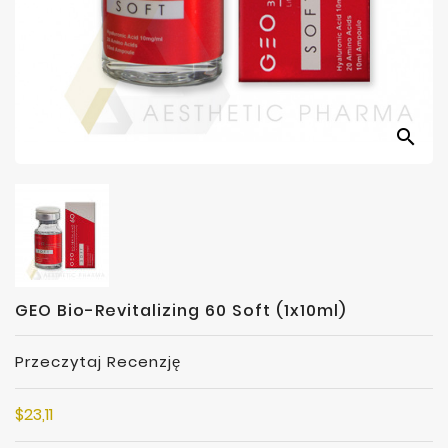
Producenci
search
GEO Bio-Revitalizing 60 Soft (1x10ml)
Przeczytaj Recenzję
$23,11