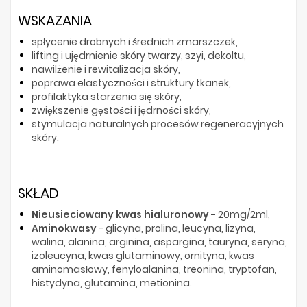
WSKAZANIA
spłycenie drobnych i średnich zmarszczek,
lifting i ujędrnienie skóry twarzy, szyi, dekoltu,
nawilżenie i rewitalizacja skóry,
poprawa elastyczności i struktury tkanek,
profilaktyka starzenia się skóry,
zwiększenie gęstości i jędrności skóry,
stymulacja naturalnych procesów regeneracyjnych
skóry.
SKŁAD
Nieusieciowany kwas hialuronowy -
20mg/2ml,
Aminokwasy
- glicyna, prolina, leucyna, lizyna,
walina, alanina, arginina, aspargina, tauryna, seryna,
izoleucyna, kwas glutaminowy, ornityna, kwas
aminomasłowy, fenyloalanina, treonina, tryptofan,
histydyna, glutamina, metionina.