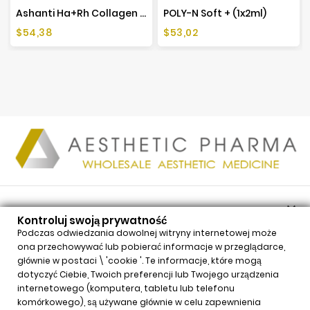
Ashanti Ha+Rh Collagen (1x2ml)
POLY-N Soft + (1x2ml)
Cena
Cena
$54,38
$53,02

PRODUKTY
Kontroluj swoją prywatność

NASZA FIRMA
Podczas odwiedzania dowolnej witryny internetowej może
ona przechowywać lub pobierać informacje w przeglądarce,

TWOJE KONTO
głównie w postaci \ 'cookie '. Te informacje, które mogą

INFORMACJE
dotyczyć Ciebie, Twoich preferencji lub Twojego urządzenia
internetowego (komputera, tabletu lub telefonu
Kontroluj swoją prywatność
komórkowego), są używane głównie w celu zapewnienia