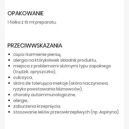
OPAKOWANIE
1 fiolka z 10 ml preparatu.
PRZECIWWSKAZANIA
ciąża i karmienie piersią,
alergia na którykolwiek składnik produktu,
miejsca z problemami skórnymi typu zapalnego
(trądzik, opryszczka),
cukrzyca,
skóra źle tolerująca iniekcje (skóra naczyniowa,
ryzyko powstawania bliznowców),
choroby autoimmunologiczne,
alergie,
zaburzenia krzepnięcia,
stosowanie leków przeciwkrzepliwych (np. Aspiryna).