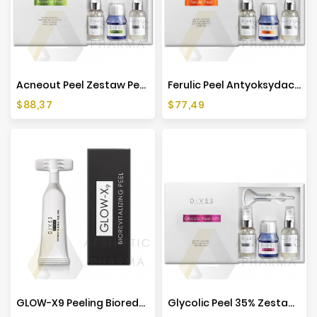
Producenci
Acneout Peel Zestaw Peelingujący Na Trądzik - 50ml
Ferulic Peel Antyoksydacyjny Zestaw Peelingujący - 50ml
Cena
Cena
$88,37
$77,49
GLOW-X9 Peeling Bioredermalizujący - 3ml
Glycolic Peel 35% Zestaw Peelingujący Glikolowy - 50ml