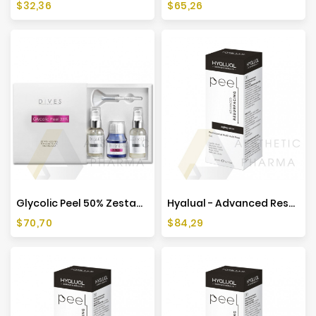
Cena
Cena
$32,36
$65,26
Glycolic Peel 50% Zestaw Peelingujący Glikolowy - 50ml
Hyalual - Advanced Resurfacing Peel 50ml
Cena
Cena
$70,70
$84,29