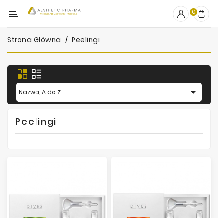
Kategoria
0
Strona Główna
Peelingi
OUTLET
Wypełniacze
Stymulatory

Nazwa, A do Z
Mezoterapia
Peelingi
Peelingi
PRP
Skincare
Artykuły
Jednorazowe