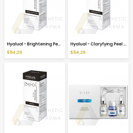
Hyalual - Brightening Peel 50ml
Hyalual - Claryfying Peel 50ml
Cena
Cena
$84,29
$84,29