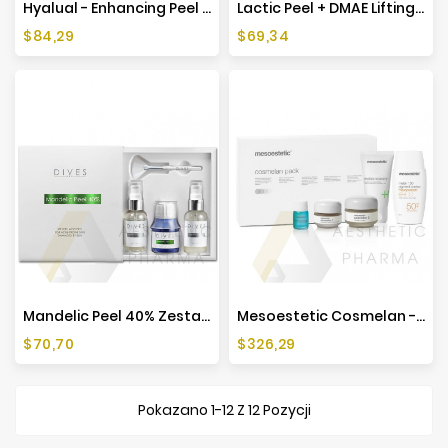
Hyalual - Enhancing Peel 50ml
Lactic Peel + DMAE Liftingujący Zestaw Peelingujący - 50ml
Cena
Cena
$84,29
$69,34
Mandelic Peel 40% Zestaw Peelingujący - 50ml
Mesoestetic Cosmelan - Zestaw Depigmentacyjny - Nowa Formuła
Cena
Cena
$70,70
$326,29
Pokazano 1-12 Z 12 Pozycji