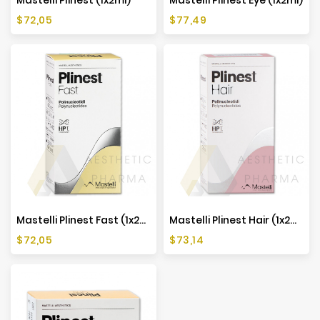
Cena
Cena
$72,05
$77,49
Mastelli Plinest Fast (1x2ml)
Mastelli Plinest Hair (1x2ml)
Cena
Cena
$72,05
$73,14