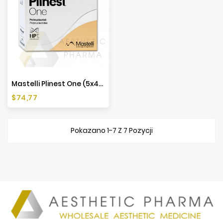
Mastelli Plinest One (5x4ml)
Cena
$74,77
Pokazano 1-7 Z 7 Pozycji