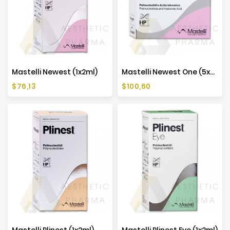
Producenci
Mastelli Newest (1x2ml)
Mastelli Newest One (5x4ml)
Cena
Cena
$76,13
$100,60
Mastelli Plinest (1x2ml)
Mastelli Plinest Eye (1x2ml)