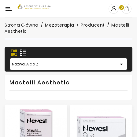
Kategoria
0
Strona Główna
Mezoterapia
Producent
Mastelli
OUTLET
Aesthetic
Wypełniacze
Stymulatory

Nazwa, A do Z
Mezoterapia
Peelingi
Mastelli Aesthetic
PRP
Skincare
Artykuły
Jednorazowe