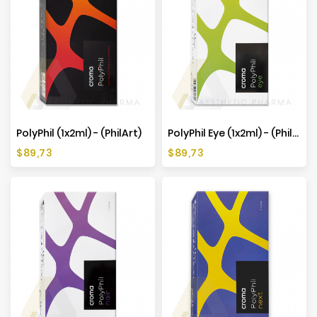
PolyPhil (1x2ml) - (PhilArt)
PolyPhil Eye (1x2ml) - (PhilArt)
Cena
Cena
$89,73
$89,73