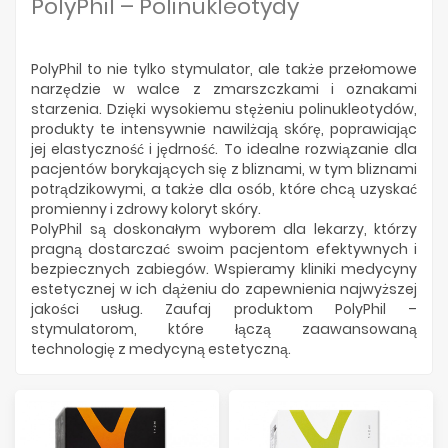
Producenci
PolyPhil – Polinukleotydy
PolyPhil to nie tylko stymulator, ale także przełomowe
narzędzie w walce z zmarszczkami i oznakami
starzenia. Dzięki wysokiemu stężeniu polinukleotydów,
produkty te intensywnie nawilżają skórę, poprawiając
jej elastyczność i jędrność. To idealne rozwiązanie dla
pacjentów borykających się z bliznami, w tym bliznami
potrądzikowymi, a także dla osób, które chcą uzyskać
promienny i zdrowy koloryt skóry.
PolyPhil są doskonałym wyborem dla lekarzy, którzy
pragną dostarczać swoim pacjentom efektywnych i
bezpiecznych zabiegów. Wspieramy kliniki medycyny
estetycznej w ich dążeniu do zapewnienia najwyższej
jakości usług. Zaufaj produktom PolyPhil –
stymulatorom, które łączą zaawansowaną
technologię z medycyną estetyczną.