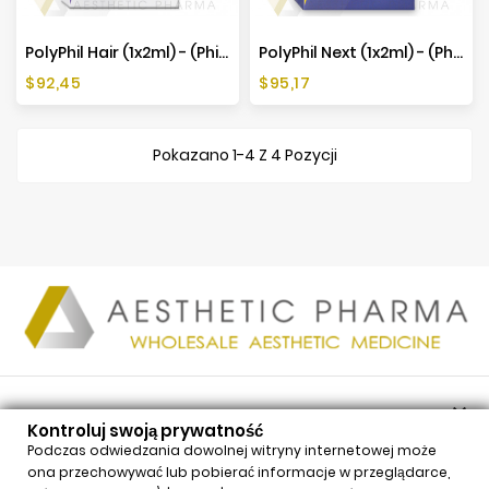
PolyPhil Hair (1x2ml) - (PhilArt)
PolyPhil Next (1x2ml) - (PhilArt)
Cena
Cena
$92,45
$95,17
Pokazano 1-4 Z 4 Pozycji

PRODUKTY
Kontroluj swoją prywatność

NASZA FIRMA
Podczas odwiedzania dowolnej witryny internetowej może
ona przechowywać lub pobierać informacje w przeglądarce,

TWOJE KONTO