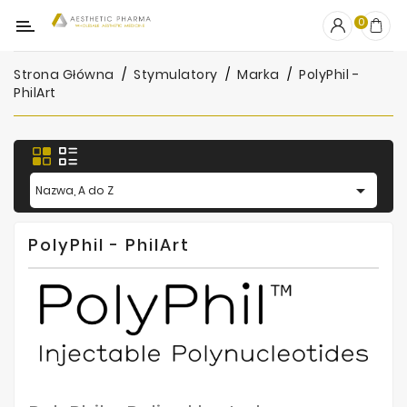
Kategoria
0
Strona Główna
Stymulatory
Marka
PolyPhil -
OUTLET
PhilArt
Wypełniacze
Stymulatory

Nazwa, A do Z
Mezoterapia
Peelingi
PolyPhil - PhilArt
PRP
Skincare
Artykuły
Jednorazowe