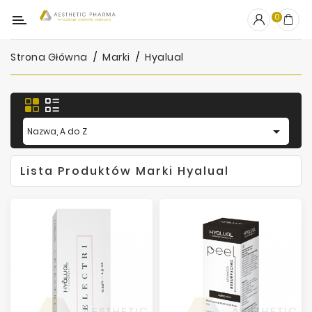
Kategoria
0
Strona Główna
Marki
Hyalual
OUTLET
Wypełniacze
Stymulatory

Nazwa, A do Z
Mezoterapia
Lista Produktów Marki Hyalual
Peelingi
PRP
Skincare
Artykuły
Jednorazowe