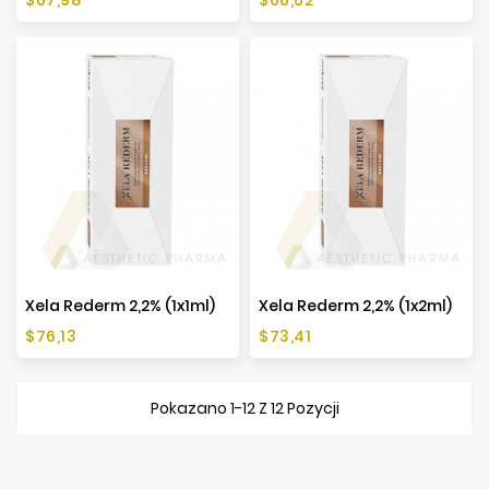
Xela Rederm 2,2% (1x1ml)
Xela Rederm 2,2% (1x2ml)
Cena
Cena
$76,13
$73,41
Pokazano 1-12 Z 12 Pozycji