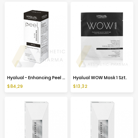
Hyalual - Enhancing Peel 50ml
Hyalual WOW Mask 1 Szt.
Cena
Cena
$84,29
$13,32