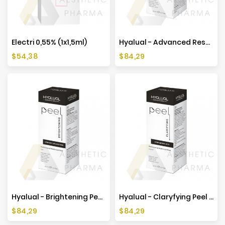
Producenci
Electri 0,55% (1x1,5ml)
Hyalual - Advanced Resurfacing Peel 50ml
Cena
Cena
$54,38
$84,29
Hyalual - Brightening Peel 50ml
Hyalual - Claryfying Peel 50ml
Cena
Cena
$84,29
$84,29