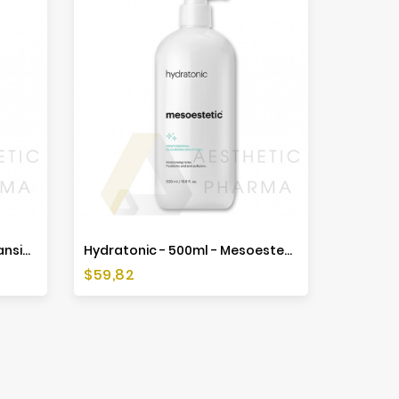
Hydramilk Professional Cleansing Solutions - 500ml - Mesoestetic
Hydratonic - 500ml - Mesoestetic
Cena
$59,82