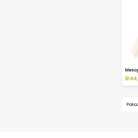
Cen
$144,
Pokaz