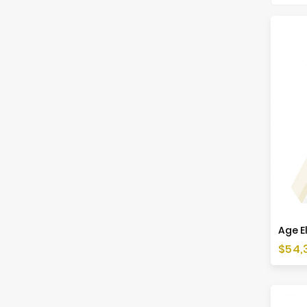
Cen
$54,