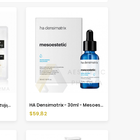
GLOW-X9 Maska Redermalizująca 35ml
HA Densimatrix - 30ml - Mesoestetic
Cena
$59,82