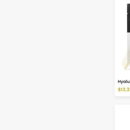
Hyalu
Cen
$13,3