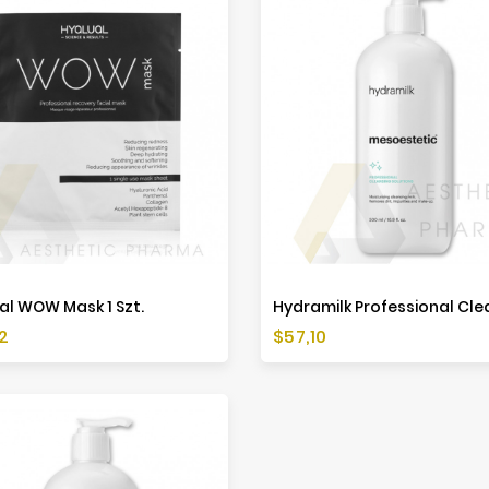
al WOW Mask 1 Szt.
a
Cena
2
$57,10