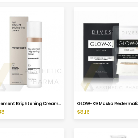
Age Element Brightening Cream - 50ml - Mesoestetic
a
Cena
38
$8,16