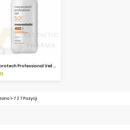
Mesoprotech Professional Veil SPF50+ - 500ml - Mesoestetic
a
11
ano 1-7 Z 7 Pozycji