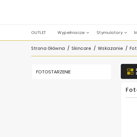
OUTLET
Wypełniacze
Stymulatory
M
Apharm-Nyuma Pharma
Croma-Pharma GmbH
Dermaren | Across Co. Ltd.
Filorga Laboratoires
FILL-MED Laboratoires
IBSA Farmaceutici Italia
Karisma Rh Collagen
Strona Główna
Skincare
Wskazanie
Fot
FOTOSTARZENIE
Fot