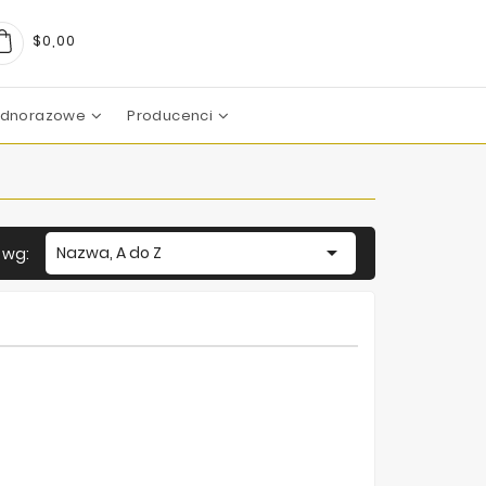
$0,00
Jednorazowe
Producenci
arma
boratoires
c Pharma Group
aboratoire
boratories
boratoires
Mezoterapia Mikroigłowa

Nazwa, A do Z
j wg: