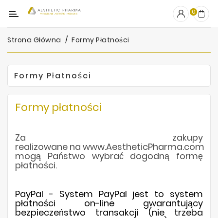
Kategoria
0
Strona Główna
Formy Płatności
OUTLET
Wypełniacze
Formy Płatności
Stymulatory
Formy płatności
Mezoterapia
Peelingi
Za zakupy
realizowane na www.AestheticPharma.com
PRP
mogą Państwo wybrać dogodną formę
płatności.
Skincare
Artykuły
PayPal -
System PayPal jest to system
Jednorazowe
płatności on-line gwarantujący
bezpieczeństwo transakcji (nie trzeba