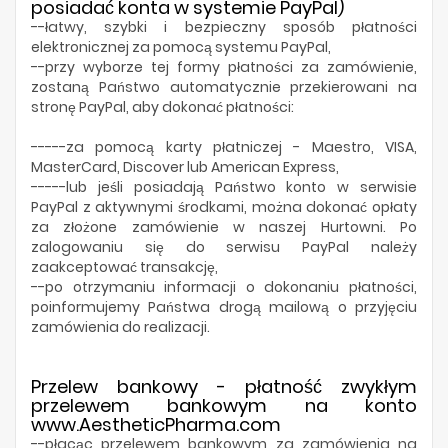
Producenci
posiadać konta w systemie PayPal)
--łatwy, szybki i bezpieczny sposób płatności
elektronicznej za pomocą systemu PayPal,
--przy wyborze tej formy płatności za zamówienie,
zostaną Państwo automatycznie przekierowani na
stronę PayPal, aby dokonać płatności:
-----za pomocą karty płatniczej - Maestro, VISA,
MasterCard, Discover lub American Express,
-----lub jeśli posiadają Państwo konto w serwisie
PayPal z aktywnymi środkami, można dokonać opłaty
za złożone zamówienie w naszej Hurtowni. Po
zalogowaniu się do serwisu PayPal należy
zaakceptować transakcję,
--po otrzymaniu informacji o dokonaniu płatności,
poinformujemy Państwa drogą mailową o przyjęciu
zamówienia do realizacji.
Przelew bankowy - płatność zwykłym
przelewem bankowym na konto
www.AestheticPharma.com
--płacąc przelewem bankowym za zamówienia na