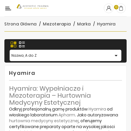
Kategoria
0
Strona Główna
Mezoterapia
Marka
Hyamira
OUTLET
Wypełniacze
Stymulatory

Nazwa, A do Z
Mezoterapia
Hyamira
Peelingi
Hyamira: Wypełniacze i
PRP
Mezoterapia – Hurtownia
Skincare
Medycyny Estetycznej
Odkryj profesjonalną gamę produktów
Hyamira
od
Artykuły
włoskiego laboratorium
Apharm
. Jako autoryzowana
Jednorazowe
hurtownia medycyny estetycznej
, oferujemy
certyfikowane preparaty oparte na wysokiej jakości