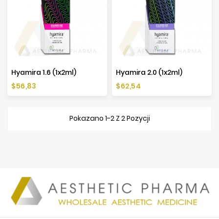
Hyamira 1.6 (1x2ml)
Hyamira 2.0 (1x2ml)
Cena
Cena
$56,83
$62,54
Pokazano 1-2 Z 2 Pozycji