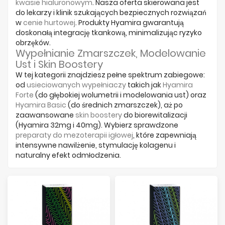
Producenci
kwasie hialuronowym
. Nasza oferta skierowana jest
do lekarzy i klinik szukających bezpiecznych rozwiązań
w
cenie hurtowej
. Produkty Hyamira gwarantują
doskonałą integrację tkankową, minimalizując ryzyko
obrzęków.
Wypełnianie Zmarszczek, Modelowanie
Ust i Skin Boostery
W tej kategorii znajdziesz pełne spektrum zabiegowe:
od
usieciowanych wypełniaczy
takich jak
Hyamira
Forte
(do głębokiej wolumetrii i modelowania ust) oraz
Hyamira Basic
(do średnich zmarszczek), aż po
zaawansowane
skin boostery
do biorewitalizacji
(Hyamira 32mg i 40mg). Wybierz sprawdzone
preparaty do mezoterapii igłowej
, które zapewniają
intensywne nawilżenie, stymulację kolagenu i
naturalny efekt odmłodzenia.