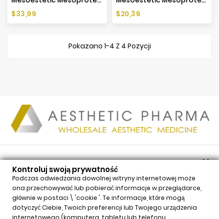
Cena
Cena
$33,99
$20,39
Pokazano 1-4 Z 4 Pozycji

PRODUKTY
Kontroluj swoją prywatność

NASZA FIRMA
Podczas odwiedzania dowolnej witryny internetowej może
ona przechowywać lub pobierać informacje w przeglądarce,

TWOJE KONTO
głównie w postaci \ 'cookie '. Te informacje, które mogą

INFORMACJE
dotyczyć Ciebie, Twoich preferencji lub Twojego urządzenia
internetowego (komputera, tabletu lub telefonu