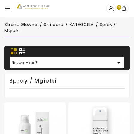
Kategoria
0
Strona Główna
Skincare
KATEGORIA
Spray /
OUTLET
Mgiełki
Wypełniacze
Stymulatory

Nazwa, A do Z
Mezoterapia
Peelingi
Spray / Mgiełki
PRP
Skincare
Artykuły
Jednorazowe