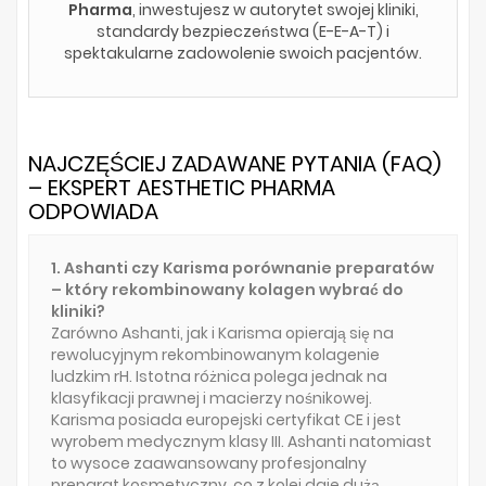
Pharma
, inwestujesz w autorytet swojej kliniki,
standardy bezpieczeństwa (E-E-A-T) i
spektakularne zadowolenie swoich pacjentów.
NAJCZĘŚCIEJ ZADAWANE PYTANIA (FAQ)
– EKSPERT AESTHETIC PHARMA
ODPOWIADA
1. Ashanti czy Karisma porównanie preparatów
– który rekombinowany kolagen wybrać do
kliniki?
Zarówno Ashanti, jak i Karisma opierają się na
rewolucyjnym rekombinowanym kolagenie
ludzkim rH. Istotna różnica polega jednak na
klasyfikacji prawnej i macierzy nośnikowej.
Karisma posiada europejski certyfikat CE i jest
wyrobem medycznym klasy III. Ashanti natomiast
to wysoce zaawansowany profesjonalny
preparat kosmetyczny, co z kolei daje dużą