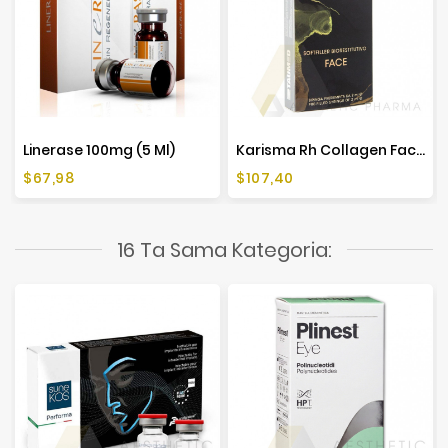
Linerase 100mg (5 Ml)
Karisma Rh Collagen Face (1x2ml)
Cena
Cena
$67,98
$107,40
16 Ta Sama Kategoria: