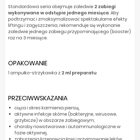
Standardowa seria obejmuje zaledwie
2 zabiegi
wykonywane w odstępie jednego miesiąca
. Aby
podtrzymać i zmaksymalizować spektakularne efekty
liftingu i zagęszczenia, rekomenduje się wykonanie
zaledwie jednego zabiegu przypominającego (booster)
raz na 3 miesiące.
OPAKOWANIE
1 ampułko-strzykawka z
2 ml preparatu
PRZECIWWSKAZANIA
ciąża i okres karmienia piersią,
aktywne infekcje skórne (bakteryjne, wirusowe,
grzybicze) w obszarze zabiegowym,
choroby nowotworowe i autoimmunologiczne w
fazie aktywnej,
zaburzenia krzepnięcia krwi i przyjmowanie leków