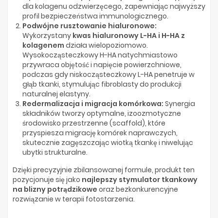
dla kolagenu odzwierzęcego, zapewniając najwyższy
profil bezpieczeństwa immunologicznego.
Podwójne rusztowanie hialuronowe:
Wykorzystany
kwas hialuronowy L-HA i H-HA z
kolagenem
działa wielopoziomowo.
Wysokocząsteczkowy H-HA natychmiastowo
przywraca objętość i napięcie powierzchniowe,
podczas gdy niskocząsteczkowy L-HA penetruje w
głąb tkanki, stymulując fibroblasty do produkcji
naturalnej elastyny.
Redermalizacja i migracja komórkowa:
Synergia
składników tworzy optymalne, izoozmotyczne
środowisko przestrzenne (scaffold), które
przyspiesza migrację komórek naprawczych,
skutecznie zagęszczając wiotką tkankę i niwelując
ubytki strukturalne.
Dzięki precyzyjnie zbilansowanej formule, produkt ten
pozycjonuje się jako
najlepszy stymulator tkankowy
na blizny potrądzikowe
oraz bezkonkurencyjne
rozwiązanie w terapii fotostarzenia.