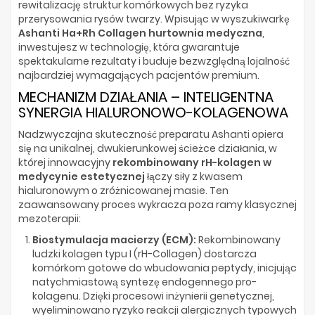
rewitalizację struktur komórkowych bez ryzyka
przerysowania rysów twarzy. Wpisując w wyszukiwarkę
Ashanti Ha+Rh Collagen hurtownia medyczna
,
inwestujesz w technologię, która gwarantuje
spektakularne rezultaty i buduje bezwzględną lojalność
najbardziej wymagających pacjentów premium.
MECHANIZM DZIAŁANIA – INTELIGENTNA
SYNERGIA HIALURONOWO-KOLAGENOWA
Nadzwyczajna skuteczność preparatu Ashanti opiera
się na unikalnej, dwukierunkowej ścieżce działania, w
której innowacyjny
rekombinowany rH-kolagen w
medycynie estetycznej
łączy siły z kwasem
hialuronowym o zróżnicowanej masie. Ten
zaawansowany proces wykracza poza ramy klasycznej
mezoterapii:
Biostymulacja macierzy (ECM):
Rekombinowany
ludzki kolagen typu I (rH-Collagen) dostarcza
komórkom gotowe do wbudowania peptydy, inicjując
natychmiastową syntezę endogennego pro-
kolagenu. Dzięki procesowi inżynierii genetycznej,
wyeliminowano ryzyko reakcji alergicznych typowych