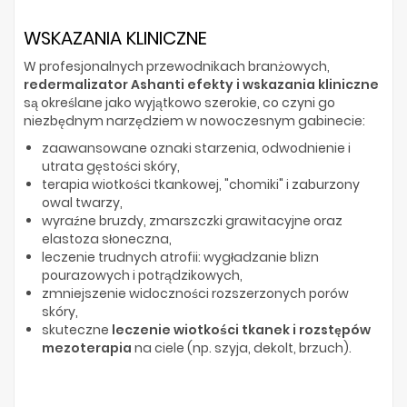
WSKAZANIA KLINICZNE
W profesjonalnych przewodnikach branżowych,
redermalizator Ashanti efekty i wskazania kliniczne
są określane jako wyjątkowo szerokie, co czyni go
niezbędnym narzędziem w nowoczesnym gabinecie:
zaawansowane oznaki starzenia, odwodnienie i
utrata gęstości skóry,
terapia wiotkości tkankowej, "chomiki" i zaburzony
owal twarzy,
wyraźne bruzdy, zmarszczki grawitacyjne oraz
elastoza słoneczna,
leczenie trudnych atrofii: wygładzanie blizn
pourazowych i potrądzikowych,
zmniejszenie widoczności rozszerzonych porów
skóry,
skuteczne
leczenie wiotkości tkanek i rozstępów
mezoterapia
na ciele (np. szyja, dekolt, brzuch).