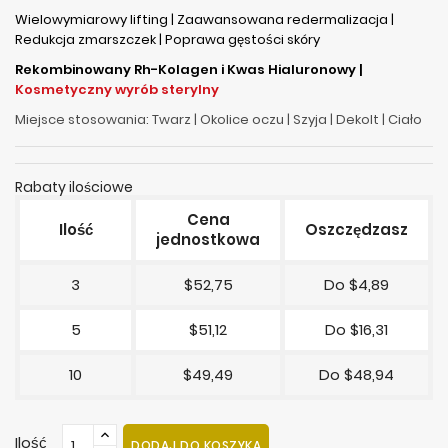
Wielowymiarowy lifting | Zaawansowana redermalizacja |
Redukcja zmarszczek | Poprawa gęstości skóry
Rekombinowany Rh-Kolagen i Kwas Hialuronowy |
Kosmetyczny wyrób sterylny
Miejsce stosowania: Twarz | Okolice oczu | Szyja | Dekolt | Ciało
Rabaty ilościowe
Cena
Ilość
Oszczędzasz
jednostkowa
3
$52,75
Do $4,89
5
$51,12
Do $16,31
10
$49,49
Do $48,94
Ilość
DODAJ DO KOSZYKA