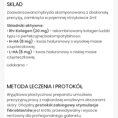
SKŁAD
Zaawansowana hybryda skomponowana z doskonałą
precyzją, zamknięta w pojemnej strzykawce 2ml:
Składniki aktywne:
•
Rh-Kolagen (20 mg)
– rekombinowany kolagen ludzki
typu I o perfekcyjnej biokompatybilności.
•
H-HA (8 mg)
– kwas hialuronowy o wysokiej masie
cząsteczkowej.
•
L-HA (8 mg)
– kwas hialuronowy o niskiej masie
cząsteczkowej.
Lidokaina: -
METODA LECZENIA I PROTOKÓŁ
Wyjątkowa plastyczność preparatu umożliwia
precyzyjną pracę z najbardziej wrażliwymi obszarami
skóry. Oficjalny
protokół zabiegowy stymulacja
fibroblastów
jest krótki, przewidywalny i wysoce
rentowny dla profesjonalnego gabinetu.