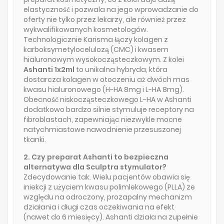
elastyczność i pozwala na jego wprowadzanie do
oferty nie tylko przez lekarzy, ale również przez
wykwalifikowanych kosmetologów.
Technologicznie Karisma łączy kolagen z
karboksymetylocelulozą (CMC) i kwasem
hialuronowym wysokocząsteczkowym. Z kolei
Ashanti 1x2ml
to unikalna hybryda, która
dostarcza kolagen w otoczeniu aż dwóch mas
kwasu hialuronowego (H-HA 8mg i L-HA 8mg).
Obecność niskocząsteczkowego L-HA w Ashanti
dodatkowo bardzo silnie stymuluje receptory na
fibroblastach, zapewniając niezwykle mocne
natychmiastowe nawodnienie przesuszonej
tkanki.
2. Czy preparat Ashanti to bezpieczna
alternatywa dla Sculptra stymulator?
Zdecydowanie tak. Wielu pacjentów obawia się
iniekcji z użyciem kwasu polimlekowego (PLLA) ze
względu na odroczony, prozapalny mechanizm
działania i długi czas oczekiwania na efekt
(nawet do 6 miesięcy). Ashanti działa na zupełnie