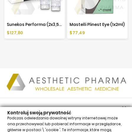
Sunekos Performa (2x3,5ml)
Mastelli Plinest Eye (1x2ml)
Cena
Cena
$127,80
$77,49

PRODUKTY
Kontroluj swoją prywatność

NASZA FIRMA
Podczas odwiedzania dowolnej witryny internetowej może
ona przechowywać lub pobierać informacje w przeglądarce,

TWOJE KONTO
głównie w postaci \ 'cookie '. Te informacje, które mogą