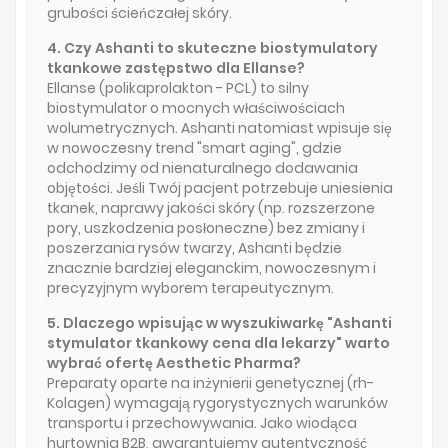
grubości ścieńczałej skóry.
4. Czy Ashanti to skuteczne biostymulatory
tkankowe zastępstwo dla Ellanse?
Ellanse (polikaprolakton - PCL) to silny
biostymulator o mocnych właściwościach
wolumetrycznych. Ashanti natomiast wpisuje się
w nowoczesny trend "smart aging", gdzie
odchodzimy od nienaturalnego dodawania
objętości. Jeśli Twój pacjent potrzebuje uniesienia
tkanek, naprawy jakości skóry (np. rozszerzone
pory, uszkodzenia posłoneczne) bez zmiany i
poszerzania rysów twarzy, Ashanti będzie
znacznie bardziej eleganckim, nowoczesnym i
precyzyjnym wyborem terapeutycznym.
5. Dlaczego wpisując w wyszukiwarkę "Ashanti
stymulator tkankowy cena dla lekarzy" warto
wybrać ofertę Aesthetic Pharma?
Preparaty oparte na inżynierii genetycznej (rh-
Kolagen) wymagają rygorystycznych warunków
transportu i przechowywania. Jako wiodąca
hurtownia B2B, gwarantujemy autentyczność