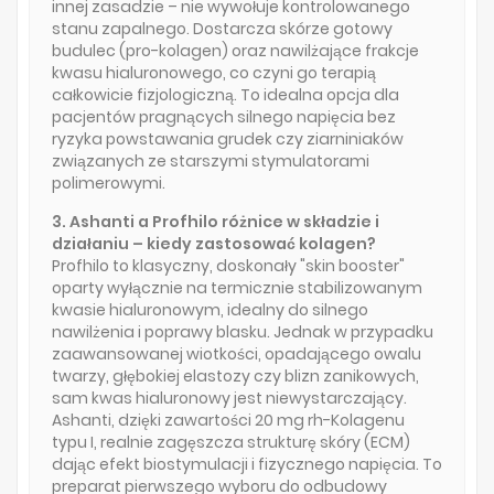
innej zasadzie – nie wywołuje kontrolowanego
stanu zapalnego. Dostarcza skórze gotowy
budulec (pro-kolagen) oraz nawilżające frakcje
kwasu hialuronowego, co czyni go terapią
całkowicie fizjologiczną. To idealna opcja dla
pacjentów pragnących silnego napięcia bez
ryzyka powstawania grudek czy ziarniniaków
związanych ze starszymi stymulatorami
polimerowymi.
3. Ashanti a Profhilo różnice w składzie i
działaniu – kiedy zastosować kolagen?
Profhilo to klasyczny, doskonały "skin booster"
oparty wyłącznie na termicznie stabilizowanym
kwasie hialuronowym, idealny do silnego
nawilżenia i poprawy blasku. Jednak w przypadku
zaawansowanej wiotkości, opadającego owalu
twarzy, głębokiej elastozy czy blizn zanikowych,
sam kwas hialuronowy jest niewystarczający.
Ashanti, dzięki zawartości 20 mg rh-Kolagenu
typu I, realnie zagęszcza strukturę skóry (ECM)
dając efekt biostymulacji i fizycznego napięcia. To
preparat pierwszego wyboru do odbudowy