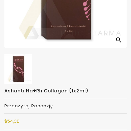
Producenci
search
Ashanti Ha+Rh Collagen (1x2ml)
Przeczytaj Recenzję
$54,38