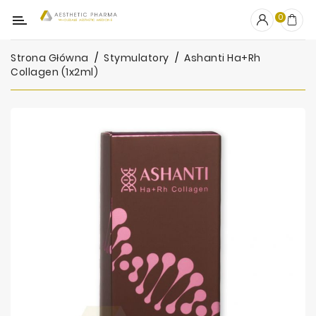
Kategoria
0
Strona Główna
Stymulatory
Ashanti Ha+Rh
OUTLET
Collagen (1x2ml)
Wypełniacze
Stymulatory
Mezoterapia
Peelingi
PRP
Skincare
Artykuły
Jednorazowe