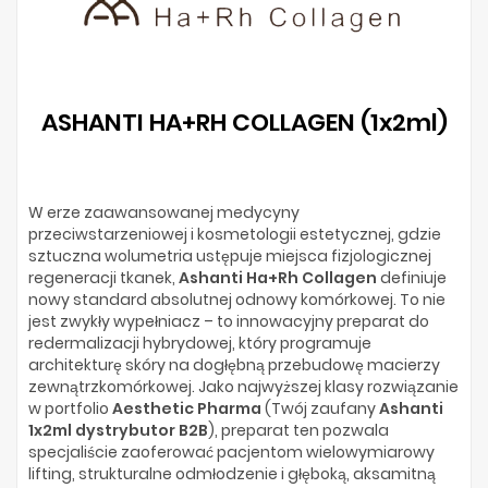
ASHANTI HA+RH COLLAGEN (1x2ml)
W erze zaawansowanej medycyny
przeciwstarzeniowej i kosmetologii estetycznej, gdzie
sztuczna wolumetria ustępuje miejsca fizjologicznej
regeneracji tkanek,
Ashanti Ha+Rh Collagen
definiuje
nowy standard absolutnej odnowy komórkowej. To nie
jest zwykły wypełniacz – to innowacyjny preparat do
redermalizacji hybrydowej, który programuje
architekturę skóry na dogłębną przebudowę macierzy
zewnątrzkomórkowej. Jako najwyższej klasy rozwiązanie
w portfolio
Aesthetic Pharma
(Twój zaufany
Ashanti
1x2ml dystrybutor B2B
), preparat ten pozwala
specjaliście zaoferować pacjentom wielowymiarowy
lifting, strukturalne odmłodzenie i głęboką, aksamitną