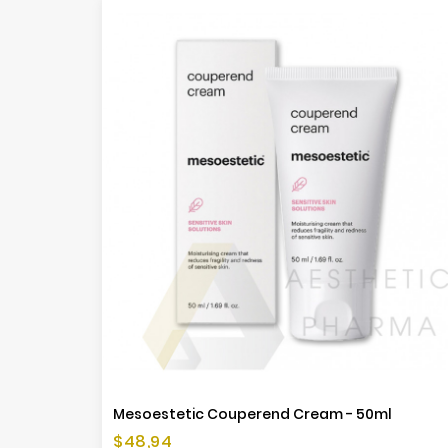
Mesoestetic Couperend Cream - 50ml
Cena
$48,94