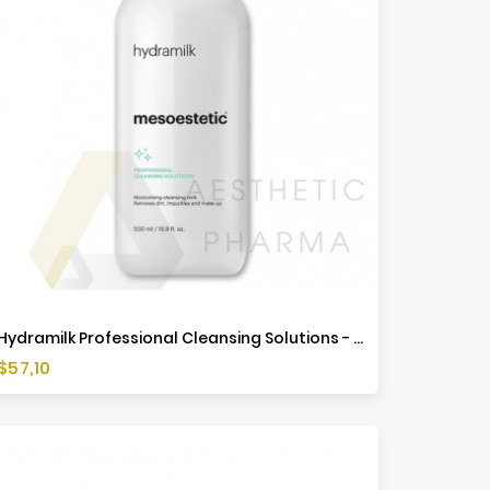
Hydramilk Professional Cleansing Solutions - 500ml - Mesoestetic
Cena
$57,10