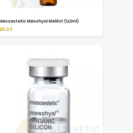
Mesoestetic Mesohyal Melilot (1x2ml)
Cena
$5,03