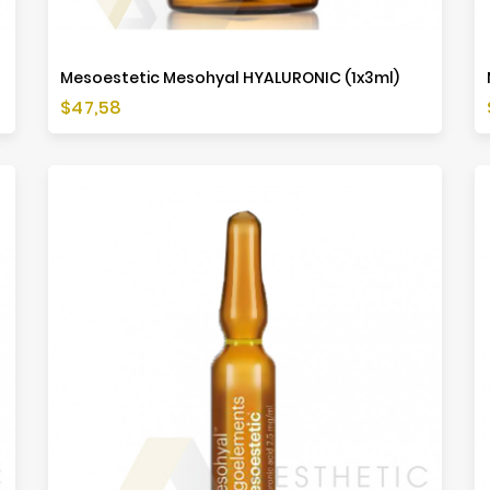
Mesoestetic Mesohyal HYALURONIC (1x3ml)
Cena
$47,58