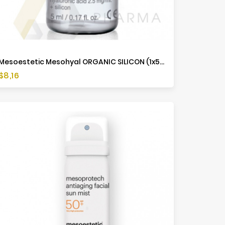
Mesoestetic Mesohyal ORGANIC SILICON (1x5ml)
Cena
$8,16