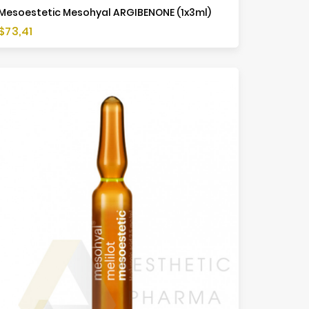
Mesoestetic Mesohyal ARGIBENONE (1x3ml)
Cena
$73,41