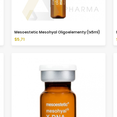
Mesoestetic Mesohyal Oligoelementy (1x5ml)
Cena
$5,71