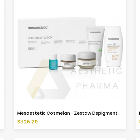
Mesoestetic Cosmelan - Zestaw Depigmentacyjny - Nowa Formuła
Cena
$326,29