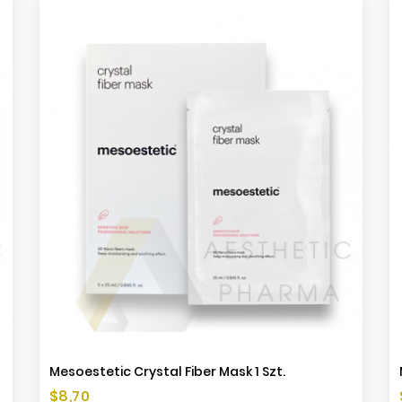
Mesoestetic Crystal Fiber Mask 1 Szt.
Cena
$8,70