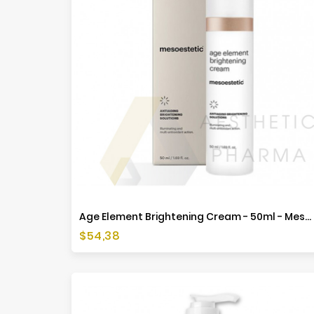
Age Element Brightening Cream - 50ml - Mesoestetic
Cena
$54,38