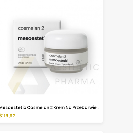
Mesoestetic Cosmelan 2 Krem Na Przebarwienia - 30 G
Cena
$116,92