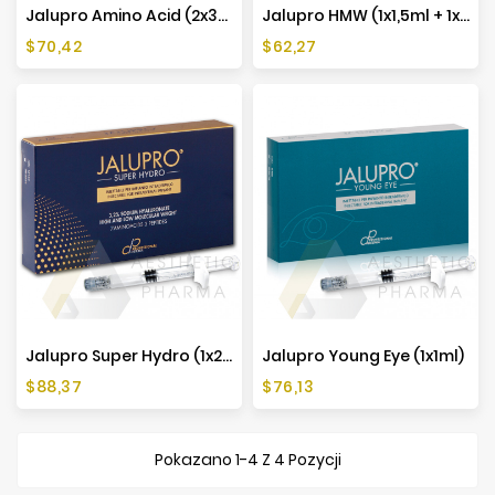
Jalupro Amino Acid (2x3ml Fiolki + 2 Ampułki)
Jalupro HMW (1x1,5ml + 1x1ml)
Cena
Cena
$70,42
$62,27
Jalupro Super Hydro (1x2,5ml)
Jalupro Young Eye (1x1ml)
Cena
Cena
$88,37
$76,13
Pokazano 1-4 Z 4 Pozycji