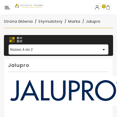
Kategoria
0
Strona Główna
Stymulatory
Marka
Jalupro
OUTLET
Wypełniacze
Stymulatory

Nazwa, A do Z
Mezoterapia
Jalupro
Peelingi
PRP
Skincare
Artykuły
Jednorazowe