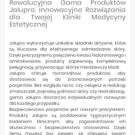
Producenci
Rewolucyjna Gama Produktów
Jalupro: Innowacyjne Rozwiązania
dla Twojej Kliniki Medycyny
Estetycznej
Jalupro wykorzystuje unikalne składniki aktywne, które
są kluczowe dla efektywnego odmładzania skóry.
Dzięki precyzyjnemu połączeniu kwasu hialuronowego i
aminokwasów, produkty zapewniają kompleksową
pielęgnację, przywracając skórze młodzieńczy blask.
Jalupro oferuje różnorodność produktów, aby
dostosować się do zróżnicowanych potrzeb
pacjentów. Bez względu na to, czy celujesz w redukcję
zmarszczek, poprawę jędrności skóry czy rewitalizację,
gama Jalupro dostarcza indywidualnych rozwiązań
dla każdego przypadku.
Bezpieczeństwo pacjentów jest naszym priorytetem.
Produkty Jalupro są poddawane rygorystycznym
badaniom klinicznym, aby zagwarantować ich
skuteczność i bezpieczeństwo stosowania. Dzięki
temu możesz być pewien, że oferujesz swoim