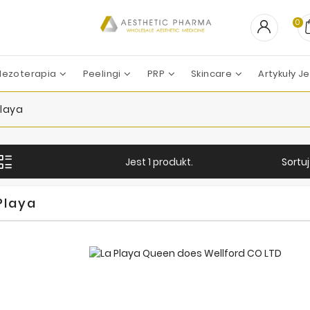
0
ezoterapia
Peelingi
PRP
Skincare
Artykuły 
PEELING CHEMICZNY
Professional Derma
Professional Dietetics
Skin Tech Pharma Group
ZESTAWY ZABIEGOWE
Apharm-Nyuma Ph
Croma-Pharma GmbH
Filorga La
Marllor Biomedical SRL
Mesoesteti
Revitacare L
Teoxane La
Vivacy La
Playa
Sortu
Jest 1 produkt.
Playa