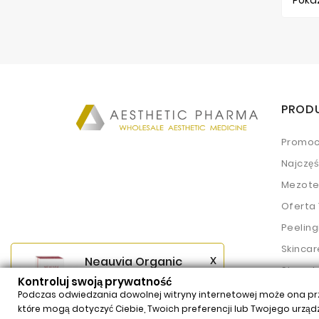
Pokaz
PROD
Promoc
Najczę
Mezote
Oferta
Peeling
Skincar
x
Neauvia Organic
Stymul
Hydro Deluxe
Kontroluj swoją prywatność
(2x2,5ml)
Wypełn
Podczas odwiedzania dowolnej witryny internetowej może ona prze
$62,54
Price
które mogą dotyczyć Ciebie, Twoich preferencji lub Twojego urzą