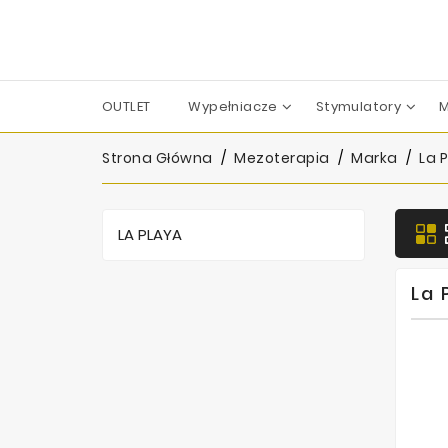
OUTLET
Wypełniacze
Stymulatory
M
Apharm-Nyuma Pharma
Croma-Pharma GmbH
Dermaren | Across Co. Ltd.
Filorga Laboratoires
FILL-MED Laboratoires
IBSA Farmaceutici Italia
Karisma Rh Collagen
Strona Główna
Mezoterapia
Marka
La 
LA PLAYA
La 