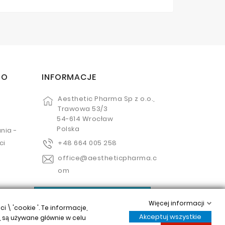
TO
INFORMACJE
Aesthetic Pharma Sp z o.o.,
Trawowa 53/3
54-614 Wrocław
Polska
nia -
ci
+48 664 005 258
office@aestheticpharma.c
om
Kontroluj swoją prywatność
Więcej informacji
\ 'cookie '. Te informacje,
Akceptuj wszystkie
 są używane głównie w celu