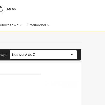
$0,00
Jednorazowe
Producenci
arma
boratoires
c Pharma Group
aboratoire
boratories
boratoires
Mezoterapia Mikroigłowa

Nazwa, A do Z
j wg: