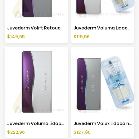
Juvederm Volift Retouch Lidocaine (2x0,55ml)
Juvederm Voluma Lidocaine (1x1ml)
Cena
Cena
$149,55
$115,56
Juvederm Voluma Lidocaine (2x1ml)
Juvederm Volux Lidocaine (1x1ml)
Cena
Cena
$222,96
$127,80