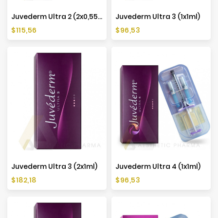
Juvederm Ultra 2 (2x0,55ml)
Juvederm Ultra 3 (1x1ml)
Cena
Cena
$115,56
$96,53
Juvederm Ultra 3 (2x1ml)
Juvederm Ultra 4 (1x1ml)
Cena
Cena
$182,18
$96,53