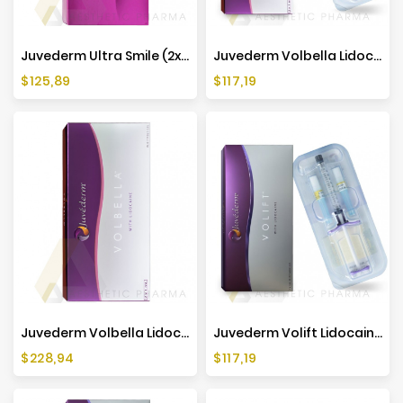
Juvederm Ultra Smile (2x0,55ml)
Juvederm Volbella Lidocaine (1x1ml)
Cena
Cena
$125,89
$117,19
Juvederm Volbella Lidocaine (2x1ml)
Juvederm Volift Lidocaine (1x1ml)
Cena
Cena
$228,94
$117,19