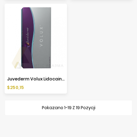
Juvederm Volux Lidocaine (2x1ml)
Cena
$250,15
Pokazano 1-19 Z 19 Pozycji