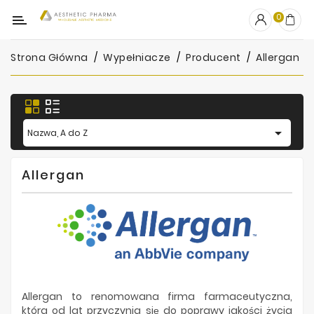
Kategoria
0
Strona Główna
Wypełniacze
Producent
Allergan
OUTLET
Wypełniacze
Stymulatory

Nazwa, A do Z
Mezoterapia
Allergan
Peelingi
PRP
Skincare
Artykuły
Jednorazowe
Allergan to renomowana firma farmaceutyczna,
która od lat przyczynia się do poprawy jakości życia