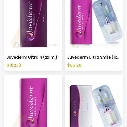
Juvederm Ultra 4 (2x1ml)
Juvederm Ultra Smile (1x0,55ml)
Cena
Cena
$182,18
$65,26