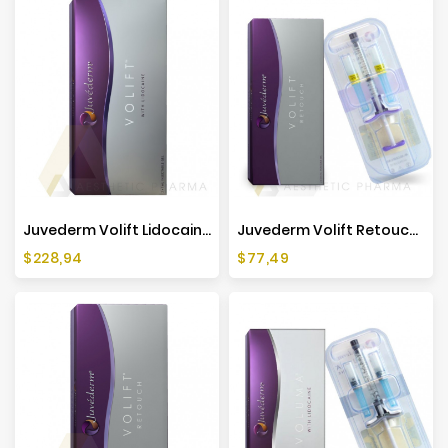
Juvederm Volift Lidocaine (2x1ml)
Juvederm Volift Retouch Lidocaine (1x0,55ml)
Cena
Cena
$228,94
$77,49