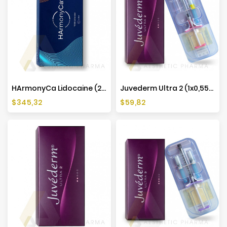
HArmonyCa Lidocaine (2x1,25ml)
Juvederm Ultra 2 (1x0,55ml)
Cena
Cena
$345,32
$59,82