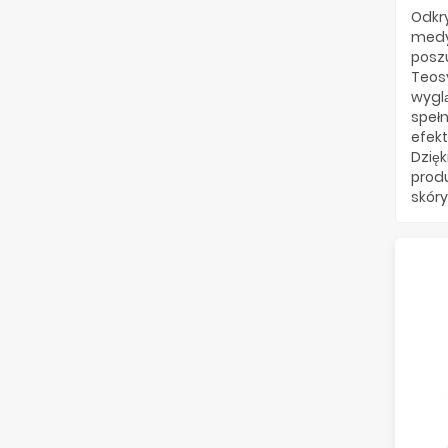
Odkry
medy
posz
Teos
wygl
spełn
efekt
Dzię
prod
skóry