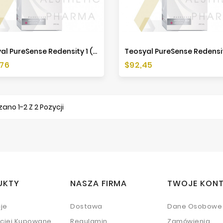
Teosyal PureSense Redensity 1 (1x3ml)
a
Cena
,76
$92,45
ano 1-2 Z 2 Pozycji
UKTY
NASZA FIRMA
TWOJE KON
je
Dostawa
Dane Osobowe
ściej Kupowane
Regulamin
Zamówienia