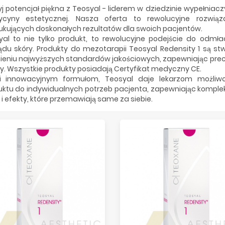
j potencjał piękna z Teosyal - liderem w dziedzinie wypełniacz
cyny estetycznej. Nasza oferta to rewolucyjne rozwiąz
ukujących doskonałych rezultatów dla swoich pacjentów.
yal to nie tylko produkt, to rewolucyjne podejście do odmł
ądu skóry. Produkty do mezotarapii Teosyal Redensity 1 są st
ieniu najwyższych standardów jakościowych, zapewniając precy
y. Wszystkie produkty posiadają Certyfikat medyczny CE.
ki innowacyjnym formułom, Teosyal daje lekarzom możli
uktu do indywidualnych potrzeb pacjenta, zapewniając komple
 i efekty, które przemawiają same za siebie.