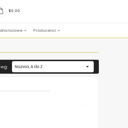
$0,00
Jednorazowe
Producenci
arma
boratoires
c Pharma Group
aboratoire
boratories
boratoires
Mezoterapia Mikroigłowa

Nazwa, A do Z
j wg: