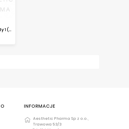
Teosyal PureSense Redensity 1 (2x1ml)
TO
INFORMACJE
Aesthetic Pharma Sp z o.o.,
Trawowa 53/3