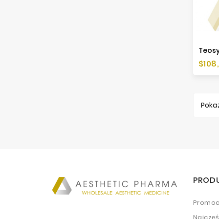
Cen
$108
Pokaz
PROD
Promoc
Najczę