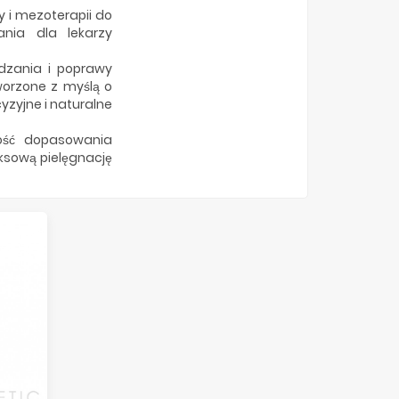
y i mezoterapii do
ania dla lekarzy
adzania i poprawy
worzone z myślą o
zyjne i naturalne
wość dopasowania
ksową pielęgnację