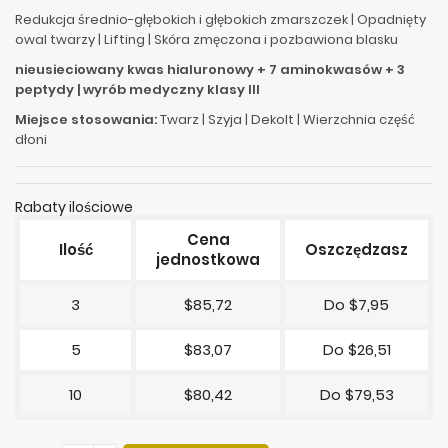
Redukcja średnio-głębokich i głębokich zmarszczek | Opadnięty
owal twarzy | Lifting | Skóra zmęczona i pozbawiona blasku
nieusieciowany kwas hialuronowy + 7 aminokwasów + 3
peptydy | wyrób medyczny klasy III
Miejsce stosowania:
Twarz | Szyja | Dekolt | Wierzchnia część
dłoni
Rabaty ilościowe
Cena
Ilość
Oszczędzasz
jednostkowa
3
$85,72
Do $7,95
5
$83,07
Do $26,51
10
$80,42
Do $79,53