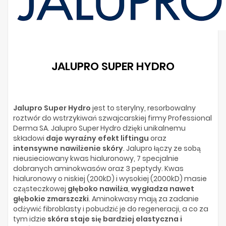
JALUPRO SUPER HYDRO
Jalupro Super Hydro
jest to sterylny, resorbowalny
roztwór do wstrzykiwań szwajcarskiej firmy Professional
Derma SA. Jalupro Super Hydro dzięki unikalnemu
składowi
daje wyraźny efekt liftingu
oraz
intensywne nawilżenie skóry
. Jalupro łączy ze sobą
nieusieciowany kwas hialuronowy, 7 specjalnie
dobranych aminokwasów oraz 3 peptydy. Kwas
hialuronowy o niskiej (200kD) i wysokiej (2000kD) masie
cząsteczkowej
głęboko nawilża
,
wygładza nawet
głębokie zmarszczki
. Aminokwasy mają za zadanie
odżywić fibroblasty i pobudzić je do regeneracji, a co za
tym idzie
skóra staje się bardziej elastyczna i