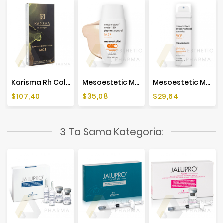
Karisma Rh Collagen Face (1x2ml)
Mesoestetic Mesoprotech Melan 130 Pigment Control - 50ml
Mesoestetic Mesoprotech Antiaging Facial Sun Mist SPF 50+ - 60ml
Cena
Cena
Cena
$107,40
$35,08
$29,64
3 Ta Sama Kategoria: