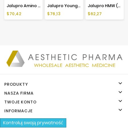
Jalupro Amino Acid (2x3ml Fiolki + 2 Ampułki)
Jalupro Young Eye (1x1ml)
Jalupro HMW (1x1,5ml + 1x1ml)
Cena
Cena
Cena
$70,42
$76,13
$62,27

PRODUKTY

NASZA FIRMA

TWOJE KONTO

INFORMACJE
Kontroluj swoją prywatność