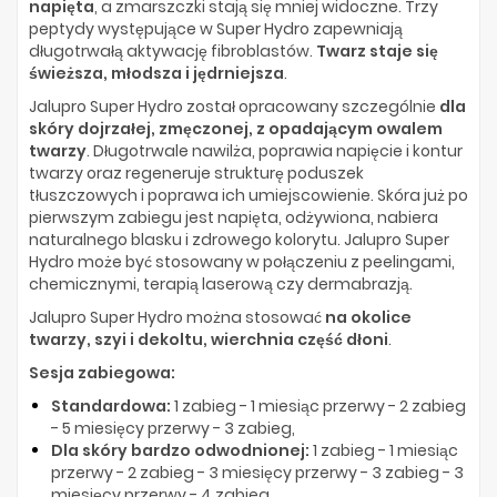
napięta
, a zmarszczki stają się mniej widoczne. Trzy
peptydy występujące w Super Hydro zapewniają
długotrwałą aktywację fibroblastów.
Twarz staje się
świeższa, młodsza i jędrniejsza
.
Jalupro Super Hydro został opracowany szczególnie
dla
skóry dojrzałej, zmęczonej, z opadającym owalem
twarzy
. Długotrwale nawilża, poprawia napięcie i kontur
twarzy oraz regeneruje strukturę poduszek
tłuszczowych i poprawa ich umiejscowienie. Skóra już po
pierwszym zabiegu jest napięta, odżywiona, nabiera
naturalnego blasku i zdrowego kolorytu. Jalupro Super
Hydro może być stosowany w połączeniu z peelingami,
chemicznymi, terapią laserową czy dermabrazją.
Jalupro Super Hydro można stosować
na okolice
twarzy, szyi i dekoltu, wierchnia część dłoni
.
Sesja zabiegowa:
Standardowa:
1 zabieg - 1 miesiąc przerwy - 2 zabieg
- 5 miesięcy przerwy - 3 zabieg,
Dla skóry bardzo odwodnionej:
1 zabieg - 1 miesiąc
przerwy - 2 zabieg - 3 miesięcy przerwy - 3 zabieg - 3
miesięcy przerwy - 4 zabieg,