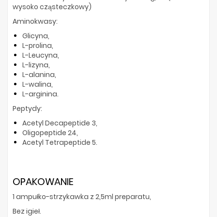
wysoko cząsteczkowy)
Aminokwasy:
Glicyna,
L-prolina,
L-Leucyna,
L-lizyna,
L-alanina,
L-walina,
L-arginina.
Peptydy:
Acetyl Decapeptide 3,
Oligopeptide 24,
Acetyl Tetrapeptide 5.
OPAKOWANIE
1 ampułko-strzykawka z 2,5ml preparatu,
Bez igieł.