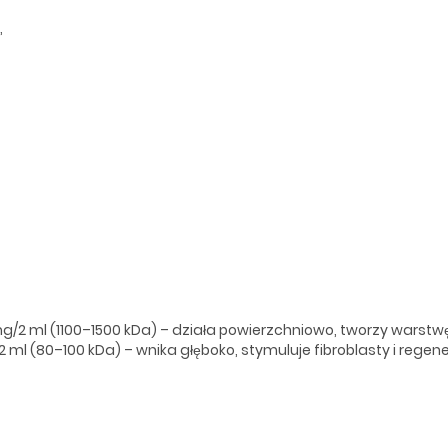
,
g/2 ml (1100–1500 kDa) – działa powierzchniowo, tworzy warstw
 ml (80–100 kDa) – wnika głęboko, stymuluje fibroblasty i regene