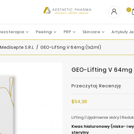
0
ezoterapia
Peelingi
PRP
Skincare
Artykuły 
PEELING CHEMICZNY
Professional Derma
Professional Dietetics
Skin Tech Pharma Group
ZESTAWY ZABIEGOWE
Apharm-Nyuma Ph
Croma-Pharma GmbH
Filorga La
Marllor Biomedical SRL
Mesoesteti
Revitacare L
Teoxane La
Vivacy La
Medisepte S.R.L
GEO-Lifting V 64mg (1x2ml)
GEO-Lifting V 64mg 
Przeczytaj Recenzję
$54,38
Lifting | Ujędrnienie skóry | Red
Kwas hialuronowy (nisko- i 
sterylny