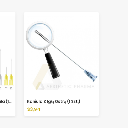
SoftFil Precision Mikro-Kaniula (1 Szt.)
Kaniula Z Igłą Ostrą (1 Szt.)
Cena
Cena
$3,94
$51,66