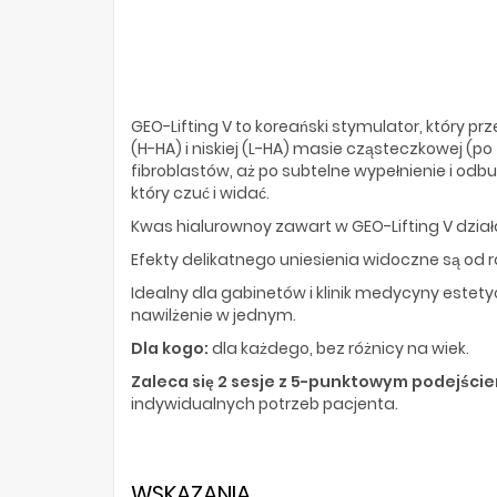
GEO-Lifting V to koreański stymulator, który pr
(H-HA) i niskiej (L-HA) masie cząsteczkowej (
fibroblastów, aż po subtelne wypełnienie i odbu
który czuć i widać.
Kwas hialurownoy zawart w GEO-Lifting V działa
Efekty delikatnego uniesienia widoczne są od r
Idealny dla gabinetów i klinik medycyny estety
nawilżenie w jednym.
Dla kogo:
dla każdego, bez różnicy na wiek.
Zaleca się 2 sesje z 5-punktowym podejści
indywidualnych potrzeb pacjenta.
WSKAZANIA