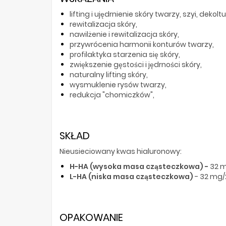
lifting i ujędrnienie skóry twarzy, szyi, dekoltu
rewitalizacja skóry,
nawilżenie i rewitalizacja skóry,
przywrócenia harmonii konturów twarzy,
profilaktyka starzenia się skóry,
zwiększenie gęstości i jędrności skóry,
naturalny lifting skóry,
wysmuklenie rysów twarzy,
redukcja "chomiczków",
SKŁAD
Nieusieciowany kwas hialuronowy:
H-HA (wysoka masa cząsteczkowa) -
32 m
L-HA (niska masa cząsteczkowa)
- 32 mg/2
OPAKOWANIE