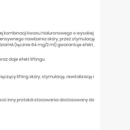
kowej kombinacji kwasu hialuronowego o wysokiej
ntensywnego nawilżenia skóry, przez stymulację
dział HA (łącznie 64 mg/2 ml) gwarantuje efekt,
az daje efekt liftingu.
ący lifting skóry, stymulację, rewitalizację i
ecić inny protokół stosowania dostosowany do