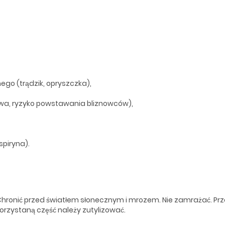
go (trądzik, opryszczka),
iowa, ryzyko powstawania bliznowców),
spiryna).
Chronić przed światłem słonecznym i mrozem. Nie zamrażać. P
orzystaną część należy zutylizować.