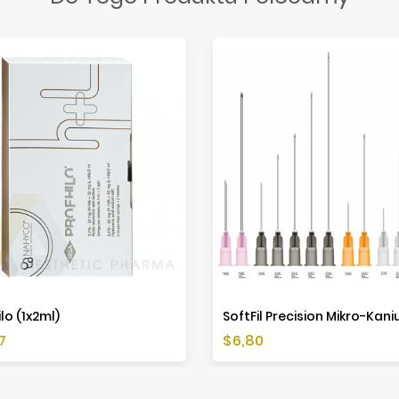
lo (1x2ml)
a
Cena
7
$6,80