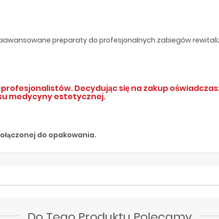
zaawansowane preparaty do profesjonalnych zabiegów rewitalizu
profesjonalistów. Decydując się na zakup oświadczasz
su medycyny estetycznej.
 dołączonej do opakowania.
Do Tego Produktu Polecamy