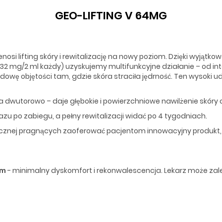
GEO-LIFTING V 64MG
zenosi lifting skóry i rewitalizację na nowy poziom. Dzięki wyjąt
po 32 mg/2 ml każdy) uzyskujemy multifunkcyjne działanie – od i
dowę objętości tam, gdzie skóra straciła jędrność. Ten wysoki u
 dwutorowo – daje głębokie i powierzchniowe nawilżenie skóry or
azu po zabiegu, a pełny rewitalizacji widać po 4 tygodniach.
cznej pragnących zaoferować pacjentom innowacyjny produkt, łącz
em
- minimalny dyskomfort i rekonwalescencja. Lekarz może zal