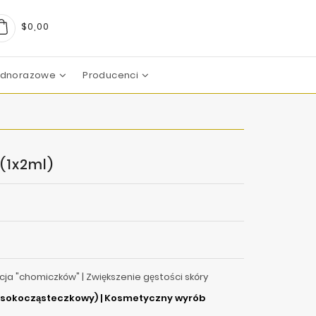
$0,00
Jednorazowe
Producenci
arma
boratoires
c Pharma Group
aboratoire
boratories
boratoires
Mezoterapia Mikroigłowa
(1x2ml)
ukcja "chomiczków" | Zwiększenie gęstości skóry
wysokocząsteczkowy) | Kosmetyczny wyrób