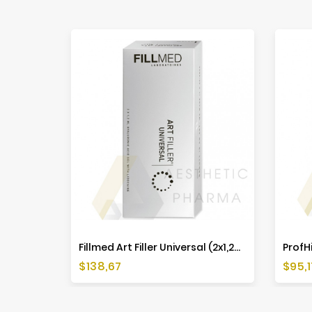
Fillmed Art Filler Universal (2x1,2ml)
ProfHi
Cena
Cen
$138,67
$95,1