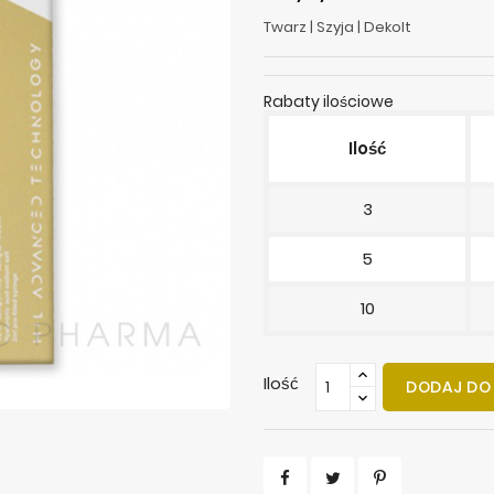
Twarz | Szyja | Dekolt
Rabaty ilościowe
Ilość
3
5
10
Ilość
DODAJ DO