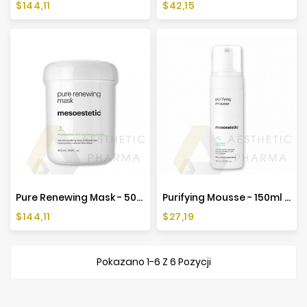
Cena
Cena
$144,11
$42,15
Pure Renewing Mask - 500ml - Mesoestetic
Purifying Mousse - 150ml - Mesoestetic
Cena
Cena
$144,11
$27,19
Pokazano 1-6 Z 6 Pozycji