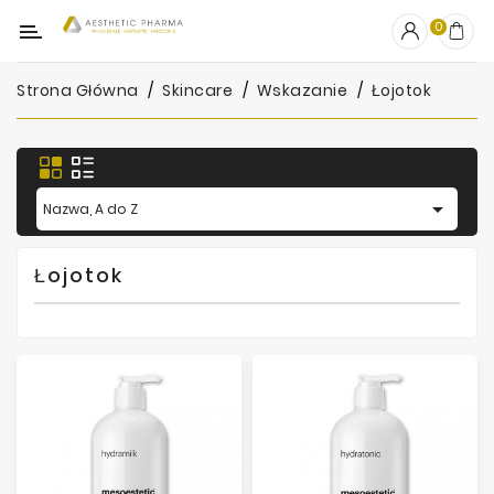
Kategoria
0
Strona Główna
Skincare
Wskazanie
Łojotok
OUTLET
Wypełniacze
Stymulatory

Nazwa, A do Z
Mezoterapia
Łojotok
Peelingi
PRP
Skincare
Artykuły
Jednorazowe