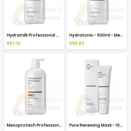
Producenci
Hydramilk Professional Cleansing Solutions - 500ml - Mesoestetic
Hydratonic - 500ml - Mesoestetic
Cena
Cena
$57,10
$59,82
Mesoprotech Professional Veil SPF50+ - 500ml - Mesoestetic
Pure Renewing Mask - 100ml - Mesoestetic