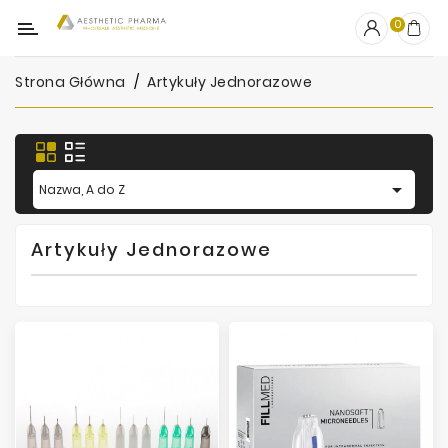
Kategoria
0
Strona Główna
Artykuły Jednorazowe
OUTLET
Wypełniacze
Stymulatory

Nazwa, A do Z
Mezoterapia
Artykuły Jednorazowe
Peelingi
PRP
Skincare
Artykuły
Jednorazowe