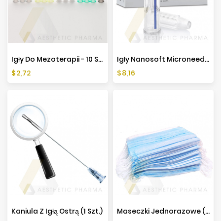
Producenci
Igły Do Mezoterapii - 10 Sztuk - Różne Rozmiary
Igły Nanosoft Microneedles Fillmed - 1 Sztuka
Cena
Cena
$2,72
$8,16
Kaniula Z Igłą Ostrą (1 Szt.)
Maseczki Jednorazowe (50szt.)