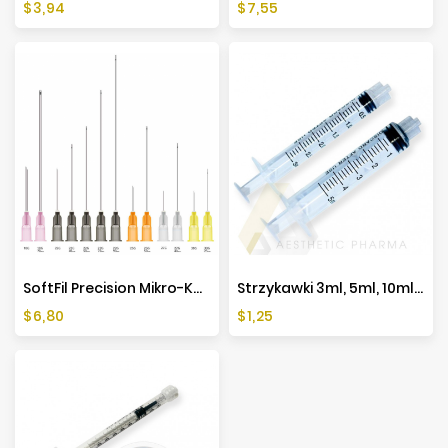
Cena
Cena
$3,94
$7,55
SoftFil Precision Mikro-Kaniula (1 Szt.)
Strzykawki 3ml, 5ml, 10ml - 10 Sztuk
Cena
Cena
$6,80
$1,25