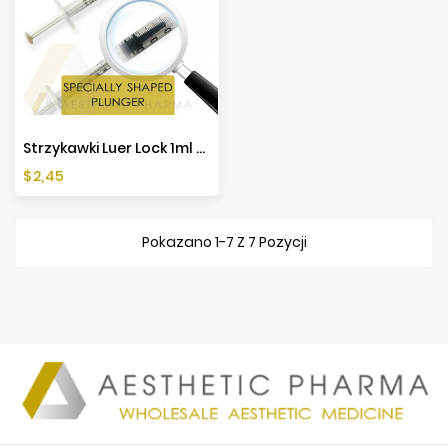
Strzykawki Luer Lock 1ml - 10 Sztuk
Cena
$2,45
Pokazano 1-7 Z 7 Pozycji