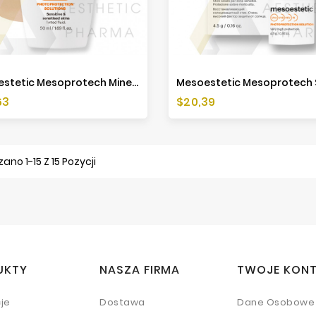
Mesoestetic Mesoprotech Mineral Fluid SPF50 - 50ml
a
Cena
63
$20,39
ano 1-15 Z 15 Pozycji
UKTY
NASZA FIRMA
TWOJE KON
je
Dostawa
Dane Osobowe