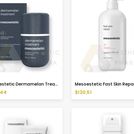
Mesoestetic Dermamelan Treatment - 30g
a
Cena
,44
$130,51