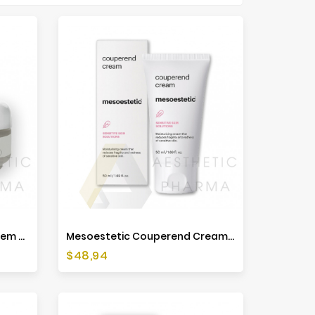
Mesoestetic Cosmelan 2 Krem Na Przebarwienia - 30 G
Mesoestetic Couperend Cream - 50ml
Cena
$48,94