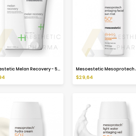
Mesoestetic Melan Recovery - 50ml
a
Cena
94
$29,64