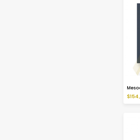
Cen
$154