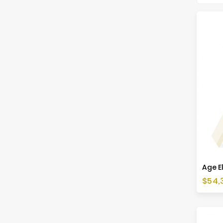
Cen
$54,