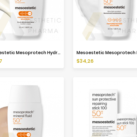
Mesoestetic Mesoprotech Hydra Cream SPF50+ - 50ml
a
Cena
7
$34,26