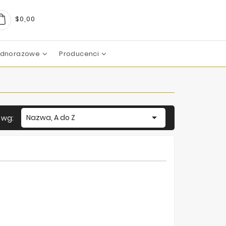
$0,00
Jednorazowe
Producenci
arma
boratoires
c Pharma Group
aboratoire
boratories
boratoires
Mezoterapia Mikroigłowa

Nazwa, A do Z
j wg: