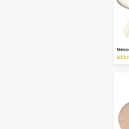
Cen
$33,1