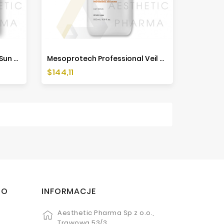
Mesoestetic Mesoprotech Sun Protective Repairing Stick 100 - 4,5g
Mesoprotech Professional Veil SPF50+ - 500ml - Mesoestetic
Cena
$144,11
TO
INFORMACJE
Aesthetic Pharma Sp z o.o.,
Trawowa 53/3