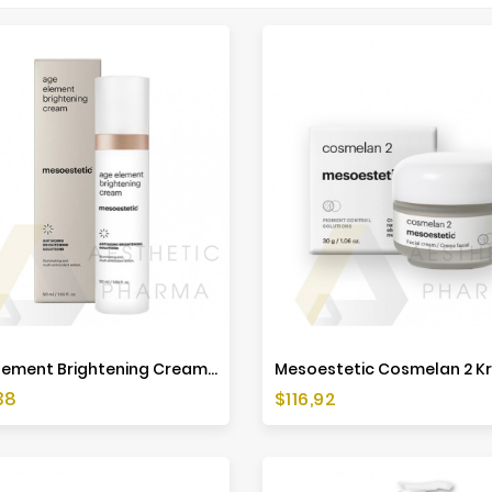
Age Element Brightening Cream - 50ml - Mesoestetic
a
Cena
38
$116,92