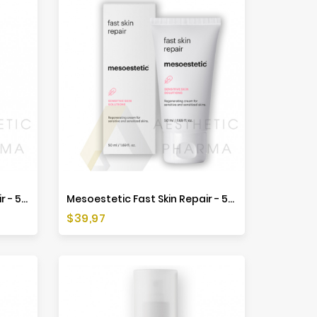
Mesoestetic Fast Skin Repair - 500ml
Mesoestetic Fast Skin Repair - 50ml
Cena
$39,97