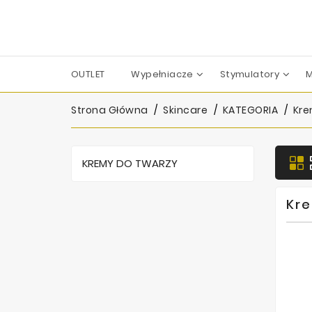
OUTLET
Wypełniacze
Stymulatory
M
Apharm-Nyuma Pharma
Croma-Pharma GmbH
Dermaren | Across Co. Ltd.
Filorga Laboratoires
FILL-MED Laboratoires
IBSA Farmaceutici Italia
Karisma Rh Collagen
Strona Główna
Skincare
KATEGORIA
Kre
KREMY DO TWARZY
Kre