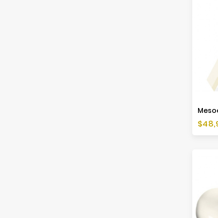
Cen
$48,