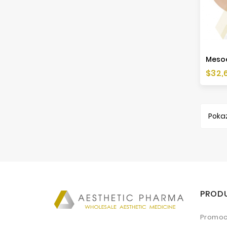
Cen
$32,
Pokaz
PROD
Promoc