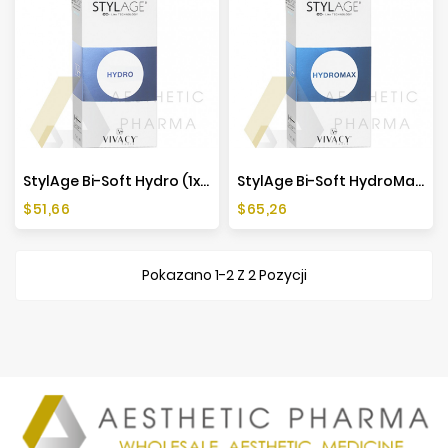
Producenci
StylAge Bi-Soft Hydro (1x1ml)
StylAge Bi-Soft HydroMax (1x1ml)
Cena
Cena
$51,66
$65,26
Pokazano 1-2 Z 2 Pozycji