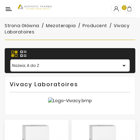
Kategoria
0
Strona Główna
Mezoterapia
Producent
Vivacy
OUTLET
Laboratoires
Wypełniacze
Stymulatory

Nazwa, A do Z
Mezoterapia
Peelingi
Vivacy Laboratoires
PRP
Skincare
Artykuły
Jednorazowe