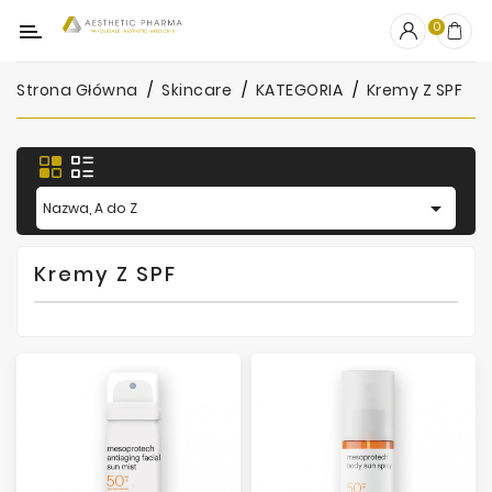
Kategoria
0
Strona Główna
Skincare
KATEGORIA
Kremy Z SPF
OUTLET
Wypełniacze
Stymulatory

Nazwa, A do Z
Mezoterapia
Kremy Z SPF
Peelingi
PRP
Skincare
Artykuły
Jednorazowe