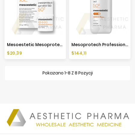
Mesoestetic Mesoprotech Sun Protective Repairing Stick 100 - 4,5g
Mesoprotech Professional Veil SPF50+ - 500ml - Mesoestetic
Cena
Cena
$20,39
$144,11
Pokazano 1-8 Z 8 Pozycji