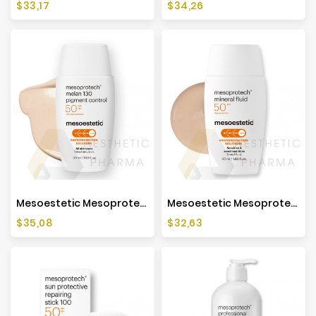
Cena
Cena
$33,17
$34,26
Mesoestetic Mesoprotech Melan 130 Pigment Control - 50ml
Mesoestetic Mesoprotech Mineral Fluid SPF50 - 50ml
Cena
Cena
$35,08
$32,63