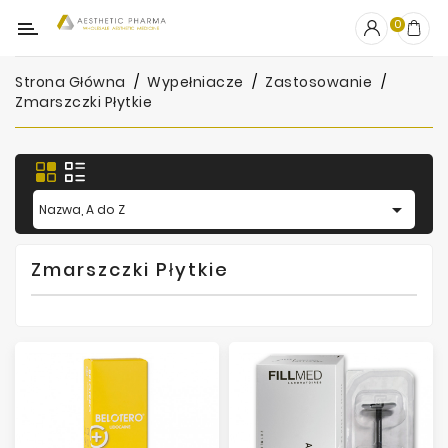
Kategoria
0
Strona Główna
Wypełniacze
Zastosowanie
OUTLET
Zmarszczki Płytkie
Wypełniacze
Stymulatory

Nazwa, A do Z
Mezoterapia
Peelingi
Zmarszczki Płytkie
PRP
Skincare
Artykuły
Jednorazowe