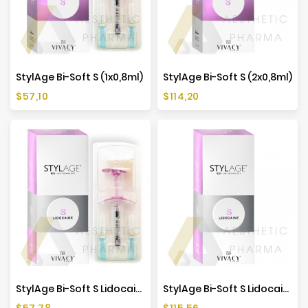
StylAge Bi-Soft S (1x0,8ml)
StylAge Bi-Soft S (2x0,8ml)
Cena
Cena
$57,10
$114,20
StylAge Bi-Soft S Lidocaine (1x0,8ml)
StylAge Bi-Soft S Lidocaine (2x0,8ml)
Cena
Cena
$57,78
$115,56