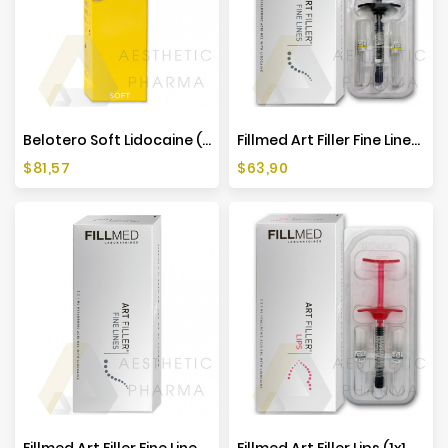
Producenci
Belotero Soft Lidocaine (1x1ml)
Fillmed Art Filler Fine Lines (1x1ml)
Cena
Cena
$81,57
$63,90
Fillmed Art Filler Fine Lines (2x1ml)
Fillmed Art Filler Lips (1x1ml)