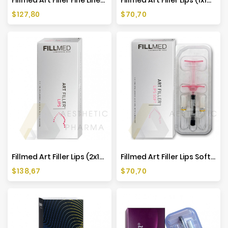
Cena
Cena
$127,80
$70,70
Fillmed Art Filler Lips (2x1ml)
Fillmed Art Filler Lips Soft (1x1ml)
Cena
Cena
$138,67
$70,70