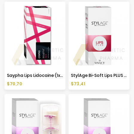
Saypha Lips Lidocaine (1x1ml)
StylAge Bi-Soft Lips PLUS Lidocaine (1x1ml)
Cena
Cena
$70,70
$73,41