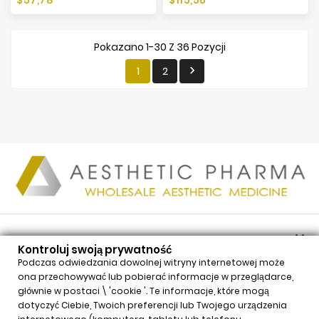
Pokazano 1-30 Z 36 Pozycji
1
2


PRODUKTY
Kontroluj swoją prywatność

NASZA FIRMA
Podczas odwiedzania dowolnej witryny internetowej może
ona przechowywać lub pobierać informacje w przeglądarce,

TWOJE KONTO
głównie w postaci \ 'cookie '. Te informacje, które mogą

INFORMACJE
dotyczyć Ciebie, Twoich preferencji lub Twojego urządzenia