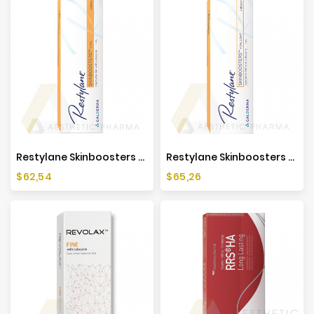
Restylane Skinboosters Vital Lidocaine (1x1ml)
Restylane Skinboosters Vital Light Lidocaine (1x1ml)
Cena
Cena
$62,54
$65,26