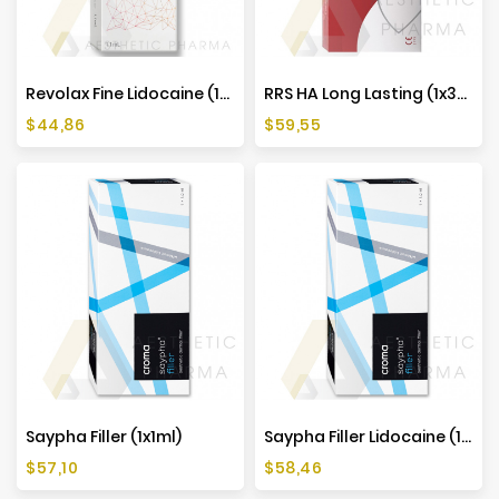
Revolax Fine Lidocaine (1x1,1ml)
RRS HA Long Lasting (1x3ml)
Cena
Cena
$44,86
$59,55
Saypha Filler (1x1ml)
Saypha Filler Lidocaine (1x1ml)
Cena
Cena
$57,10
$58,46