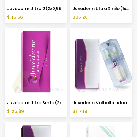
Juvederm Ultra 2 (2x0,55ml)
Juvederm Ultra Smile (1x0,55ml)
Cena
Cena
$115,56
$65,26
Juvederm Ultra Smile (2x0,55ml)
Juvederm Volbella Lidocaine (1x1ml)
Cena
Cena
$125,89
$117,19