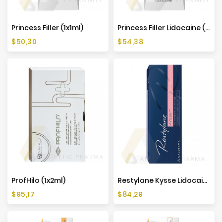
Princess Filler (1x1ml)
Princess Filler Lidocaine (1x1ml)
Cena
Cena
$50,30
$54,38
ProfHilo (1x2ml)
Restylane Kysse Lidocaine (1x1ml)
Cena
Cena
$95,17
$84,29