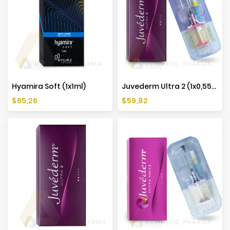
Hyamira Soft (1x1ml)
Juvederm Ultra 2 (1x0,55ml)
Cena
Cena
$65,26
$59,82