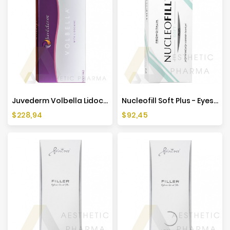
Juvederm Volbella Lidocaine (2x1ml)
Nucleofill Soft Plus - Eyes (1x2ml)
Cena
Cena
$228,94
$92,45