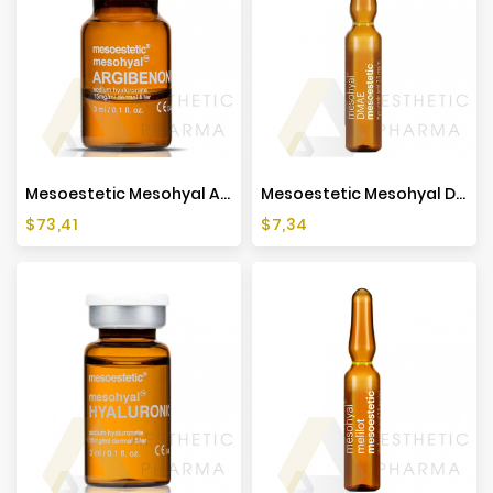
Mesoestetic Mesohyal ARGIBENONE (1x3ml)
Mesoestetic Mesohyal DMAE (1x5ml)
Cena
Cena
$73,41
$7,34