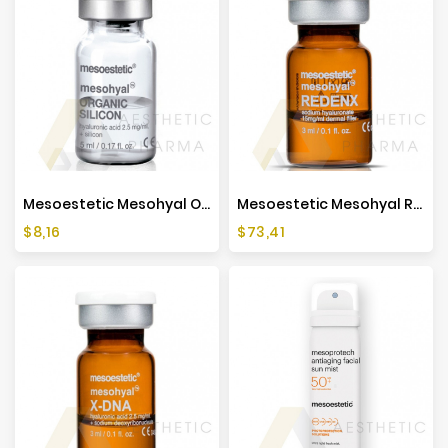
Mesoestetic Mesohyal ORGANIC SILICON (1x5ml)
Mesoestetic Mesohyal REDENX (1x3ml)
Cena
Cena
$8,16
$73,41