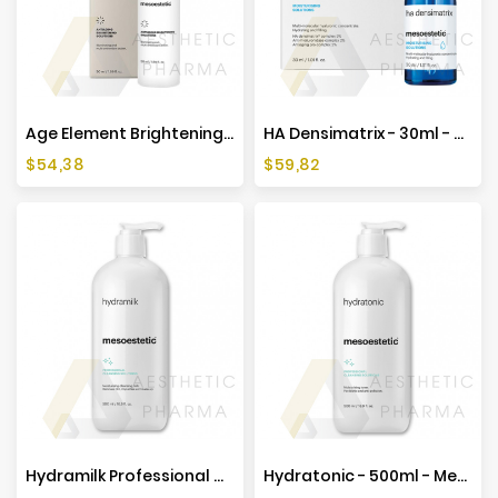
Producenci
Age Element Brightening Cream - 50ml - Mesoestetic
HA Densimatrix - 30ml - Mesoestetic
Cena
Cena
$54,38
$59,82
Hydramilk Professional Cleansing Solutions - 500ml - Mesoestetic
Hydratonic - 500ml - Mesoestetic