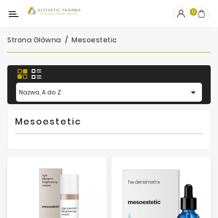
Kategoria
0
Strona Główna
Mesoestetic
OUTLET
Wypełniacze
Stymulatory

Nazwa, A do Z
Mezoterapia
Mesoestetic
Peelingi
PRP
Skincare
Artykuły
Jednorazowe