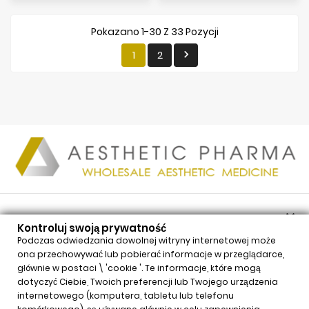
Pokazano 1-30 Z 33 Pozycji
1
2


PRODUKTY
Kontroluj swoją prywatność

NASZA FIRMA
Podczas odwiedzania dowolnej witryny internetowej może
ona przechowywać lub pobierać informacje w przeglądarce,

TWOJE KONTO
głównie w postaci \ 'cookie '. Te informacje, które mogą

INFORMACJE
dotyczyć Ciebie, Twoich preferencji lub Twojego urządzenia
internetowego (komputera, tabletu lub telefonu