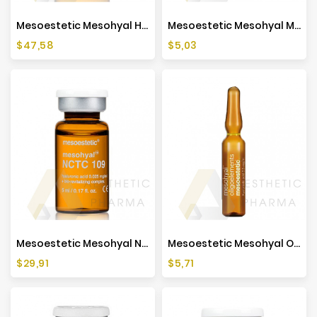
Mesoestetic Mesohyal HYALURONIC (1x3ml)
Mesoestetic Mesohyal Melilot (1x2ml)
Cena
Cena
$47,58
$5,03
Mesoestetic Mesohyal NCTC 109 (1x5ml)
Mesoestetic Mesohyal Oligoelementy (1x5ml)
Cena
Cena
$29,91
$5,71