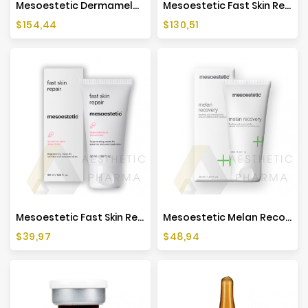
Mesoestetic Dermamelan Treatment - 30g
Mesoestetic Fast Skin Repair - 500ml
Cena
Cena
$154,44
$130,51
Mesoestetic Fast Skin Repair - 50ml
Mesoestetic Melan Recovery - 50ml
Cena
Cena
$39,97
$48,94