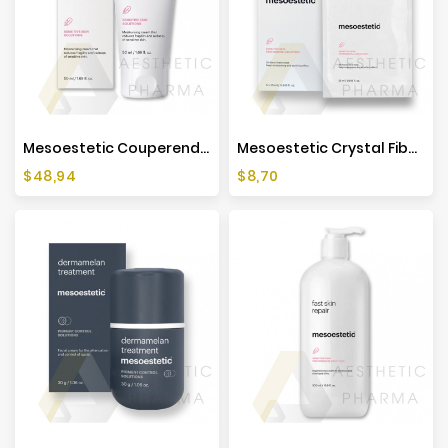
Mesoestetic Couperend Cream - 50ml
Mesoestetic Crystal Fiber Mask 1 Szt.
Cena
Cena
$48,94
$8,70