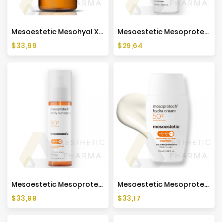
Mesoestetic Mesohyal X-DNA (1x3ml)
Mesoestetic Mesoprotech Antiaging Facial Sun Mist SPF 50+ - 60ml
Cena
Cena
$33,99
$29,64
Mesoestetic Mesoprotech Body Sun Spray SPF 50+ - 200ml
Mesoestetic Mesoprotech Hydra Cream SPF50+ - 50ml
Cena
Cena
$33,99
$33,17