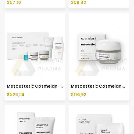
Cena
Cena
$57,10
$59,82
Mesoestetic Cosmelan - Zestaw Depigmentacyjny - Nowa Formuła
Mesoestetic Cosmelan 2 Krem Na Przebarwienia - 30 G
Cena
Cena
$326,29
$116,92