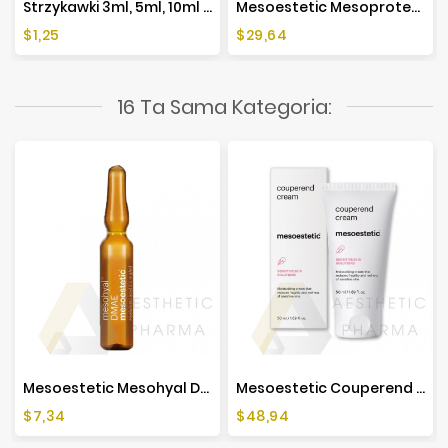
Strzykawki 3ml, 5ml, 10ml - 10 Sztuk
Mesoestetic Mesoprotech Antiaging Facial Sun Mist SPF 50+ - 60ml
Cena
Cena
$1,25
$29,64
16 Ta Sama Kategoria:
Mesoestetic Mesohyal DMAE (1x5ml)
Mesoestetic Couperend Cream - 50ml
Cena
Cena
$7,34
$48,94