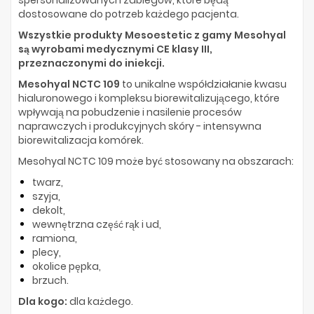
spersonalizowanych zabiegów, które będą
dostosowane do potrzeb każdego pacjenta.
Wszystkie produkty Mesoestetic z gamy Mesohyal
są wyrobami medycznymi CE klasy III,
przeznaczonymi do iniekcji.
Mesohyal NCTC 109
to unikalne współdziałanie kwasu
hialuronowego i kompleksu biorewitalizującego, które
wpływają na pobudzenie i nasilenie procesów
naprawczych i produkcyjnych skóry - intensywna
biorewitalizacja komórek.
Mesohyal NCTC 109 może być stosowany na obszarach:
twarz,
szyja,
dekolt,
wewnętrzna część rąk i ud,
ramiona,
plecy,
okolice pępka,
brzuch.
Dla kogo:
dla każdego.