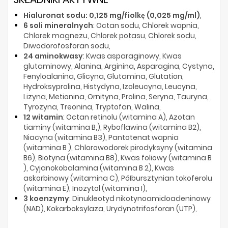
Hialuronat sodu: 0,125 mg/fiolkę (0,025 mg/ml)
,
6 soli mineralnych
: Octan sodu, Chlorek wapnia,
Chlorek magnezu, Chlorek potasu, Chlorek sodu,
Diwodorofosforan sodu,
24 aminokwasy
: Kwas asparaginowy, Kwas
glutaminowy, Alanina, Arginina, Asparagina, Cystyna,
Fenyloalanina, Glicyna, Glutamina, Glutation,
Hydroksyprolina, Histydyna, Izoleucyna, Leucyna,
Lizyna, Metionina, Ornityna, Prolina, Seryna, Tauryna,
Tyrozyna, Treonina, Tryptofan, Walina,
12 witamin
: Octan retinolu (witamina A), Azotan
tiaminy (witamina B,), Ryboflawina (witamina B2),
Niacyna (witamina B3), Pantotenat wapnia
(witamina B ), Chlorowodorek pirodyksyny (witamina
B6), Biotyna (witamina B8), Kwas foliowy (witamina B
), Cyjanokobalamina (witamina B 2), Kwas
askorbinowy (witamina C), Półbursztynian tokoferolu
(witamina E), Inozytol (witamina I),
3 koenzymy
: Dinukleotyd nikotynoamidoadeninowy
(NAD), Kokarboksylaza, Urydynotrifosforan (UTP),