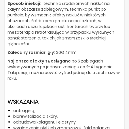
Sposób iniekcji
: · technika śródskórnych nakłuć na
całym obszarze zabiegowym, technika punkt po
punkcie, by wzmocnić efekty nakłuć w niektórych
obszarach, śródskórne grudki na policzkach, w
okolicach uszu, kącikach ust i konturach twarzy lub
mezoterapia retrotrasująca w przypadku wyraźnych
oznak starzenia, takich jak zmarszczki o średniej
głębokości.
Zalecany rozmiar igły
: 30G 4mm.
Najlepsze efekty są osiągane
po 5 zabiegach
wykonywanych po jednym zabiegu co 2-4 tygodnie.
Taką sesję można powtórzyć od jednej do trzech razy w
roku.
WSKAZANIA
anti aging,
biorewitalizacja skóry,
odbudowa kolagenu i elastyny,
wygładzenie płytkich zmarszczek, fałd palacza,