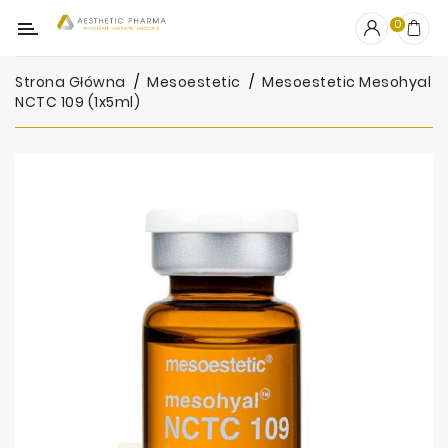
Kategoria
0
Strona Główna
Mesoestetic
Mesoestetic Mesohyal
OUTLET
NCTC 109 (1x5ml)
Wypełniacze
Stymulatory
Mezoterapia
Peelingi
PRP
Skincare
Artykuły
Jednorazowe