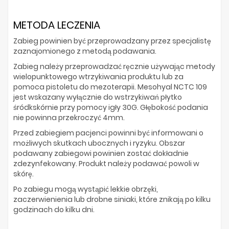
METODA LECZENIA
Zabieg powinien być przeprowadzany przez specjalistę
zaznajomionego z metodą podawania.
Zabieg należy przeprowadzać ręcznie używając metody
wielopunktowego wtrzykiwania produktu lub za
pomoca pistoletu do mezoterapii. Mesohyal NCTC 109
jest wskazany wyłącznie do wstrzykiwań płytko
śródkskórnie przy pomocy igły 30G. Głębokość podania
nie powinna przekroczyć 4mm.
Przed zabiegiem pacjenci powinni być informowani o
możliwych skutkach ubocznych i ryzyku. Obszar
podawany zabiegowi powinien zostać dokładnie
zdezynfekowany. Produkt należy podawać powoli w
skórę.
Po zabiegu mogą wystąpić lekkie obrzęki,
zaczerwienienia lub drobne siniaki, które znikają po kilku
godzinach do kilku dni.