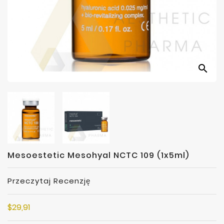
Producenci
search
Mesoestetic Mesohyal NCTC 109 (1x5ml)
Przeczytaj Recenzję
$29,91