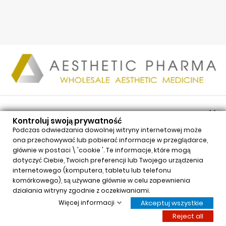

PRODUKTY
Kontroluj swoją prywatność

NASZA FIRMA
Podczas odwiedzania dowolnej witryny internetowej może
ona przechowywać lub pobierać informacje w przeglądarce,

TWOJE KONTO
głównie w postaci \ 'cookie '. Te informacje, które mogą

INFORMACJE
dotyczyć Ciebie, Twoich preferencji lub Twojego urządzenia
internetowego (komputera, tabletu lub telefonu
Kontroluj swoją prywatność
komórkowego), są używane głównie w celu zapewnienia
działania witryny zgodnie z oczekiwaniami.
Więcej informacji
Akceptuj wszystkie
© 2026 - Aesthetic Pharma Sp. z o.o.
Reject all