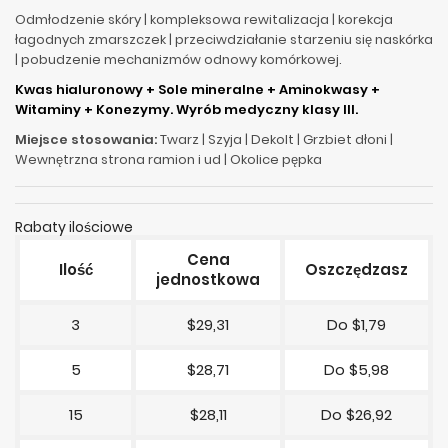
Odmłodzenie skóry | kompleksowa rewitalizacja | korekcja
łagodnych zmarszczek | przeciwdziałanie starzeniu się naskórka
| pobudzenie mechanizmów odnowy komórkowej.
Kwas hialuronowy + Sole mineralne + Aminokwasy +
Witaminy + Konezymy. Wyrób medyczny klasy III.
Miejsce stosowania:
Twarz | Szyja | Dekolt | Grzbiet dłoni |
Wewnętrzna strona ramion i ud | Okolice pępka
Rabaty ilościowe
Cena
Ilość
Oszczędzasz
jednostkowa
3
$29,31
Do $1,79
5
$28,71
Do $5,98
15
$28,11
Do $26,92