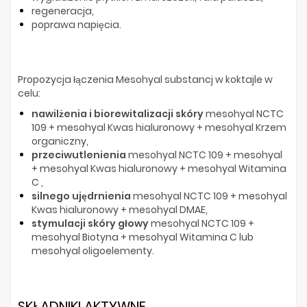
regeneracja,
poprawa napięcia.
Propozycja łączenia Mesohyal substancj w koktajle w
celu:
nawilżenia i biorewitalizacji skóry
mesohyal NCTC
109 + mesohyal Kwas hialuronowy + mesohyal Krzem
organiczny,
przeciwutlenienia
mesohyal NCTC 109 + mesohyal
+ mesohyal Kwas hialuronowy + mesohyal Witamina
C ,
silnego ujędrnienia
mesohyal NCTC 109 + mesohyal
Kwas hialuronowy + mesohyal DMAE,
stymulacji skóry głowy
mesohyal NCTC 109 +
mesohyal Biotyna + mesohyal Witamina C lub
mesohyal oligoelementy.
SKŁADNIKI AKTYWNE