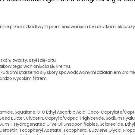
nnie przed szkodliwym promieniowaniem UV i skutkami ekspozyc
órę twarzy, szyi i dekoltu,
łkowitego wchłonięcia się kremu,
utkami starzenia się skóry spowodowanymi działaniem promieni
rdzo wysokim filtrem.
namide, Squalane, 3-O Ethyl Ascorbic Acid, Coco-Caprylate/Capra
d Butter, Glycerin, Caprylic/Capric Triglyceride, Sodium Hyalur
m-1, Hydrogenated Olive Oil Unsaponifiables, Sclareolide, Ethylh
quercetin, Tocopheryl Acetate, Tocopherol, Butylene Glycol, Propa