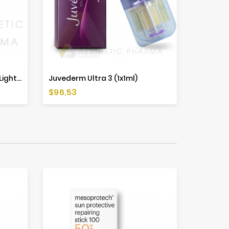
Mesoestetic Mesoprotech Light Water Antiaging Veil SPF50+- 50ml
Juvederm Ultra 3 (1x1ml)
Cena
$96,53