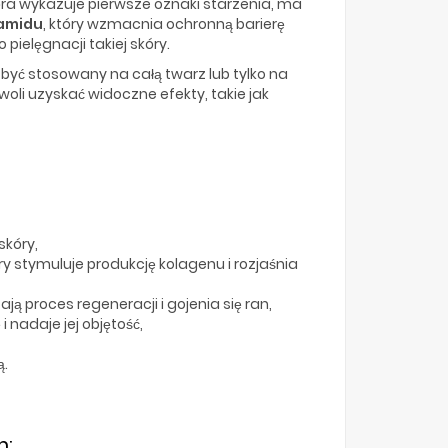
tóra wykazuje pierwsze oznaki starzenia, ma
namidu
, który wzmacnia ochronną barierę
pielęgnacji takiej skóry.
 być stosowany na całą twarz lub tylko na
li uzyskać widoczne efekty, takie jak
skóry,
ry stymuluje produkcję kolagenu i rozjaśnia
ą proces regeneracji i gojenia się ran,
 nadaje jej objętość,
ą.
m: