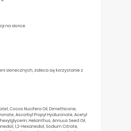
ji na słońce.
 słonecznych, zaleca się korzystanie z
te1, Cocos Nucifera Oil, Dimethicone,
onate, Ascorbyl Propyl Hyaluronate, Acetyl
exylglycerin, Helianthus, Annuus Seed Oil,
nediol, 1,2-Hexanediol, Sodium Citrate,