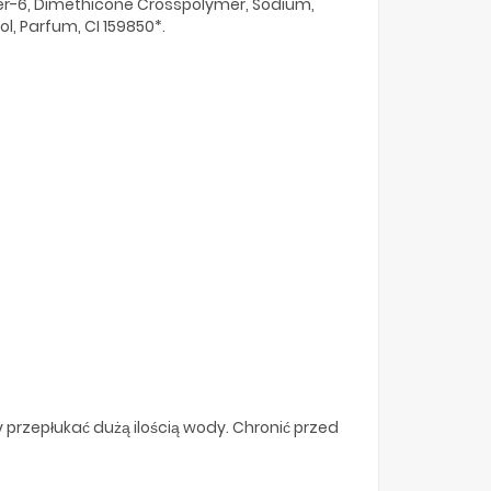
mer-6, Dimethicone Crosspolymer, Sodium,
, Parfum, CI 159850*.
przepłukać dużą ilością wody. Chronić przed