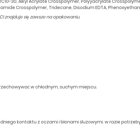
es/C10-30, Alkyl Acrylate Crosspolymer, Polyyacrylate Crosspoly
lamide Crosspolymer, Tridecane, Disodium EDTA, Phenoxyethanol
NCI znajduje się zawsze na opakowaniu.
 Przechowywać w chłodnym, suchym miejscu.
dniego kontaktu z oczami i błonami śluzowymi. w razie potrzeby 