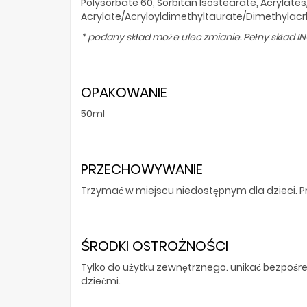
Polysorbate 60, Sorbitan Isostearate, Acrylat
Acrylate/Acryloyldimethyltaurate/Dimethylacr
* podany skład może ulec zmianie. Pełny skład I
OPAKOWANIE
50ml
PRZECHOWYWANIE
Trzymać w miejscu niedostępnym dla dzieci.
ŚRODKI OSTROŻNOŚCI
Tylko do użytku zewnętrznego. unikać bezpośre
dziećmi.