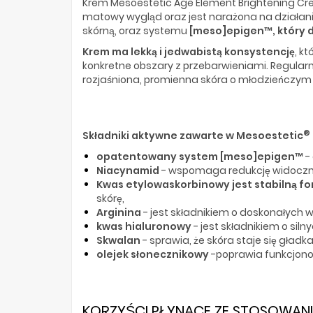
Krem Mesoestetic Age Element Brightening Cr
matowy wygląd oraz jest narażona na działani
skórną, oraz systemu
[meso]epigen™, który 
Krem ma lekką i jedwabistą konsystencję
, k
konkretne obszary z przebarwieniami. Regular
rozjaśniona, promienna skóra o młodzieńczym 
®
Składniki aktywne zawarte w Mesoestetic
opatentowany system [meso]epigen™
-
Niacynamid
- wspomaga redukcję widoczno
Kwas etylowaskorbinowy jest stabilną f
skórę,
Arginina
- jest składnikiem o doskonałych w
kwas hialuronowy
- jest składnikiem o siln
Skwalan
- sprawia, że skóra staje się gładk
olejek słonecznikowy
-poprawia funkcjonow
KORZYŚCI PŁYNĄCE ZE STOSOWANIA