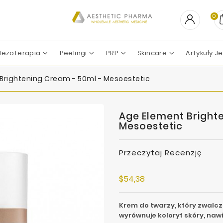
0
ezoterapia
Peelingi
PRP
Skincare
Artykuły 
PEELING CHEMICZNY
Professional Derma
Professional Dietetics
Skin Tech Pharma Group
ZESTAWY ZABIEGOWE
Apharm-Nyuma Ph
Croma-Pharma GmbH
Filorga La
Marllor Biomedical SRL
Mesoesteti
Revitacare L
Teoxane La
Vivacy La
Brightening Cream - 50ml - Mesoestetic
Age Element Bright
Mesoestetic
Przeczytaj Recenzję
$54,38
Krem do twarzy, który zwalcz
wyrównuje koloryt skóry, nawi