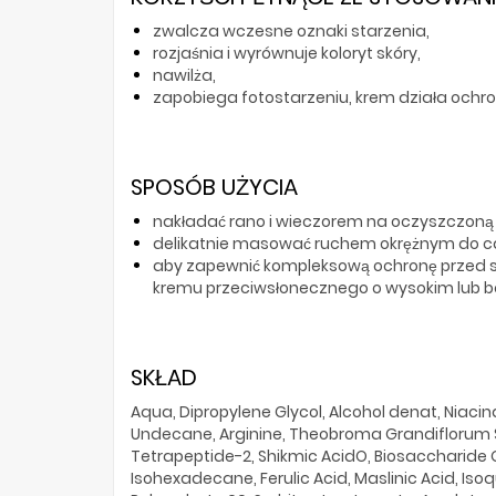
zwalcza wczesne oznaki starzenia,
rozjaśnia i wyrównuje koloryt skóry,
nawilża,
zapobiega fotostarzeniu, krem działa ochro
SPOSÓB UŻYCIA
nakładać rano i wieczorem na oczyszczoną sk
delikatnie masować ruchem okrężnym do ca
aby zapewnić kompleksową ochronę przed sk
kremu przeciwsłonecznego o wysokim lub ba
SKŁAD
Aqua, Dipropylene Glycol, Alcohol denat, Niaci
Undecane, Arginine, Theobroma Grandiflorum See
Tetrapeptide-2, Shikmic AcidO, Biosaccharide Gu
Isohexadecane, Ferulic Acid, Maslinic Acid, Iso