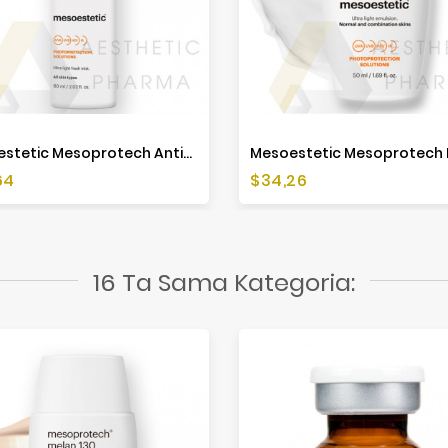
Mesoestetic Mesoprotech Antiaging Facial Sun Mist SPF 50+ - 60ml
a
Cena
64
$34,26
16 Ta Sama Kategoria: