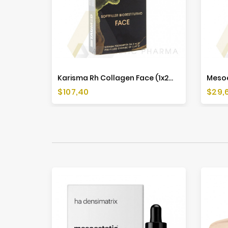
Karisma Rh Collagen Face (1x2ml)
Cena
Cen
$107,40
$29,