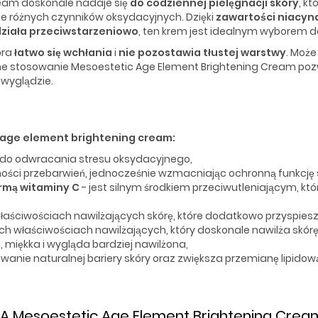
eam doskonale nadaje się
do codziennej pielęgnacji skóry
, k
e różnych czynników oksydacyjnych. Dzięki
zawartości niacy
działa przeciwstarzeniowo
, ten krem jest idealnym wyborem do 
tóra
łatwo się wchłania
i
nie pozostawia tłustej warstwy
. Może
ne stosowanie Mesoestetic Age Element Brightening Cream pozwo
wyglądzie.
age element brightening cream:
 do odwracania stresu oksydacyjnego,
ści przebarwień, jednocześnie wzmacniając ochronną funkcję 
ormą witaminy C
- jest silnym środkiem przeciwutleniającym, któ
łaściwościach nawilżających skórę, które dodatkowo przyspieszaj
ych właściwościach nawilżających, który doskonale nawilża skórę i
a, miękka i wygląda bardziej nawilżona,
anie naturalnej bariery skóry oraz zwiększa przemianę lipidow
 Mesoestetic Age Element Brightening Crea