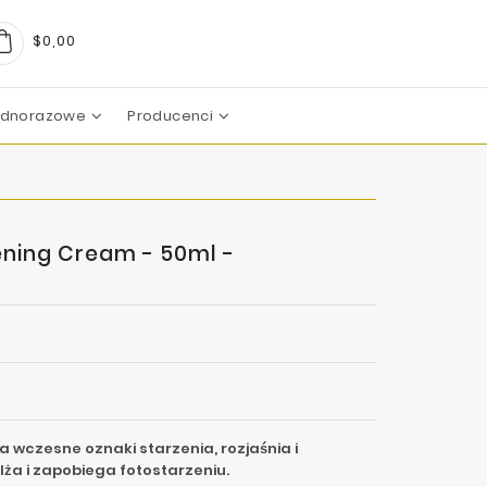
$0,00
Jednorazowe
Producenci
arma
boratoires
c Pharma Group
aboratoire
boratories
boratoires
Mezoterapia Mikroigłowa
ening Cream - 50ml -
a wczesne oznaki starzenia, rozjaśnia i
lża i zapobiega fotostarzeniu.