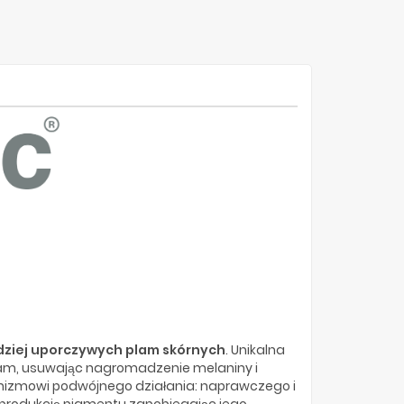
rdziej uporczywych plam skórnych
. Unikalna
lam, usuwając nagromadzenie melaniny i
anizmowi podwójnego działania: naprawczego i
dprodukcję pigmentu zapobiegając jego