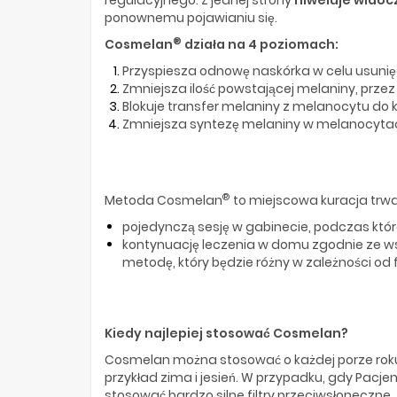
ponownemu pojawianiu się.
®
Cosmelan
działa na 4 poziomach:
Przyspiesza odnowę naskórka w celu usuni
Zmniejsza ilość powstającej melaniny, przez
Blokuje transfer melaniny z melanocytu do
Zmniejsza syntezę melaniny w melanocyta
®
Metoda Cosmelan
to miejscowa kuracja trwaj
pojedynczą sesję w gabinecie, podczas któ
kontynuację leczenia w domu zgodnie ze w
metodę, który będzie różny w zależności od f
Kiedy najlepiej stosować Cosmelan?
Cosmelan można stosować o każdej porze roku, c
przykład zima i jesień. W przypadku, gdy Pacj
stosować bardzo silne filtry przeciwsłoneczne