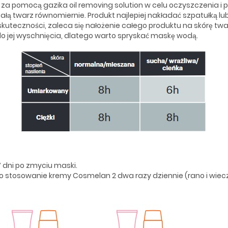
ę za pomocą gazika oil removing solution w celu oczyszczenia i
łą twarz równomiernie. Produkt najlepiej nakładać szpatułką lub
uteczności, zaleca się nałożenie całego produktu na skórę twa
do jej wyschnięcia, dlatego warto spryskać maskę wodą.
 dni po zmyciu maski.
to stosowanie kremy Cosmelan 2 dwa razy dziennie (rano i wiec