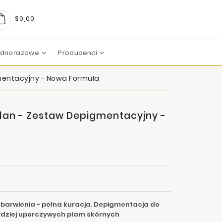
$0,00
Jednorazowe
Producenci
arma
boratoires
c Pharma Group
aboratoire
boratories
boratoires
Mezoterapia Mikroigłowa
entacyjny - Nowa Formuła
an - Zestaw Depigmentacyjny -
ebarwienia - pełna kuracja. Depigmentacja do
ardziej uporczywych plam skórnych