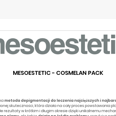
MESOESTETIC - COSMELAN PACK
lna
metoda depigmentacji do leczenia najcięższych i najba
nej skuteczności, która działa na cały proces powstawania p
rezultaty w krótkim i długim okresie dzięki unikalnemu mech
zne plamy
, ale także
działa na źródło problemu
, regulując na