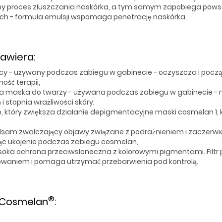
alny proces złuszczania naskórka, a tym samym zapobiega pow
ch - formuła emulsji wspomaga penetrację naskórka.
awiera:
ający - używany podczas zabiegu w gabinecie - oczyszcza i poc
ość terapii,
ca maska do twarzy - używana podczas zabiegu w gabinecie - 
i stopnia wrażliwości skóry,
 który zwiększa działanie depigmentacyjne maski cosmelan 1, k
lsam zwalczający objawy związane z podrażnieniem i zaczerwie
c ukojenie podczas zabiegu cosmelan,
soka ochrona przeciwsłoneczna z kolorowymi pigmentami. Filtr
niowaniem i pomaga utrzymać przebarwienia pod kontrolą.
®
c Cosmelan
: