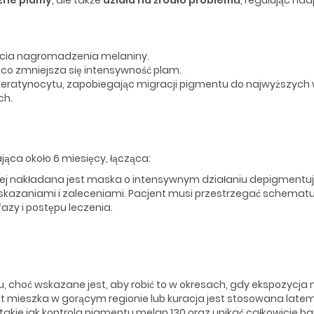
ęcia nagromadzenia melaniny.
 co zmniejsza się intensywność plam.
 keratynocytu, zapobiegając migracji pigmentu do najwyższych 
ch.
ąca około 6 miesięcy, łącząca:
rej nakładana jest maska o intensywnym działaniu depigmentu
skazaniami i zaleceniami. Pacjent musi przestrzegać schema
azy i postępu leczenia.
hoć wskazane jest, aby robić to w okresach, gdy ekspozycja na 
ent mieszka w gorącym regionie lub kuracja jest stosowana latem
, takie jak kontrola pigmentu melan 130 oraz unikać całkowicie 