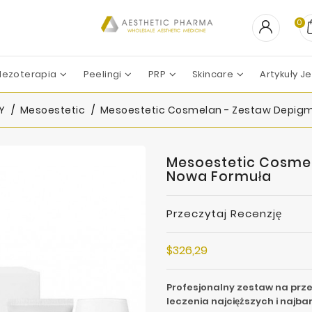
0
ezoterapia
Peelingi
PRP
Skincare
Artykuły 
PEELING CHEMICZNY
Professional Derma
Professional Dietetics
Skin Tech Pharma Group
ZESTAWY ZABIEGOWE
Apharm-Nyuma Ph
Croma-Pharma GmbH
Filorga La
Marllor Biomedical SRL
Mesoesteti
Revitacare L
Teoxane La
Vivacy La
Y
Mesoestetic
Mesoestetic Cosmelan - Zestaw Depigm
Mesoestetic Cosmel
Nowa Formuła
Przeczytaj Recenzję
$326,29
Profesjonalny zestaw na prz
leczenia najcięższych i najb