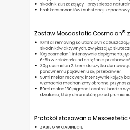
składnik złuszczający - przyspiesza natur
brak konserwantów i substancji zapachowy
®
Zestaw Mesoestetic Cosmelan
z
10ml oil removing solution: płyn odtłuszcz
składników aktywnych, zwiększając skuteczn
10g cosmelan 1: intensywnie depigmentują
6-8h w zależności od natężenia przebarwień 
30g cosmelan 2: krem ​​do użytku domowego,
ponownemu pojawieniu się przebarwień.
50ml melan recovery: intensywnie kojący ba
wzmacnia mechanizmy obronne, przynoszą
50ml melan 130 pigment control: bardzo wy
działania, który chroni skórę przed promie
Protokół stosowania Mesoesteti
ZABIEG W GABINECIE