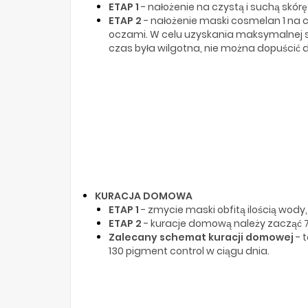
ETAP 1
- nałożenie na czystą i suchą skór
ETAP 2
- nałożenie maski cosmelan 1 na ca
oczami. W celu uzyskania maksymalnej sk
czas była wilgotna, nie można dopuścić 
KURACJA DOMOWA
ETAP 1
- zmycie maski obfitą ilością wody,
ETAP 2
- kuracje domową należy zacząć 7
Zalecany schemat kuracji domowej
- 
130 pigment control w ciągu dnia.