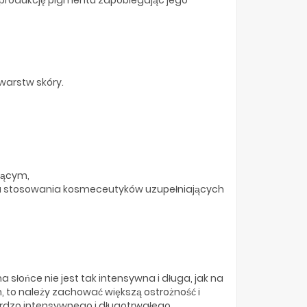
warstw skóry.
jącym,
tu stosowania kosmeceutyków uzupełniających
słońce nie jest tak intensywna i długa, jak na
, to należy zachować większą ostrożność i
bardzo intensywnego i długotrwałego