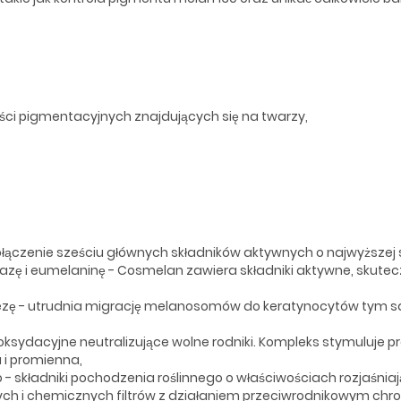
łości pigmentacyjnych znajdujących się na twarzy,
ączenie sześciu głównych składników aktywnych o najwyższej sku
zę i eumelaninę - Cosmelan zawiera składniki aktywne, skute
 - utrudnia migrację melanosomów do keratynocytów tym sam
oksydacyjne neutralizujące wolne rodniki. Kompleks stymuluje 
a i promienna,
 składniki pochodzenia roślinnego o właściwościach rozjaśniając
znych i chemicznych filtrów z działaniem przeciwrodnikowym chr