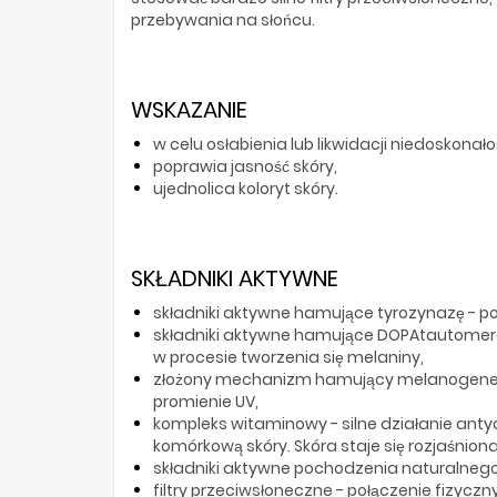
przebywania na słońcu.
WSKAZANIE
w celu osłabienia lub likwidacji niedoskona
poprawia jasność skóry,
ujednolica koloryt skóry.
SKŁADNIKI AKTYWNE
składniki aktywne hamujące tyrozynazę - poł
składniki aktywne hamujące DOPAtautomera
w procesie tworzenia się melaniny,
złożony mechanizm hamujący melanogenezę
promienie UV,
kompleks witaminowy - silne działanie anty
komórkową skóry. Skóra staje się rozjaśnion
składniki aktywne pochodzenia naturalnego -
filtry przeciwsłoneczne - połączenie fizyc