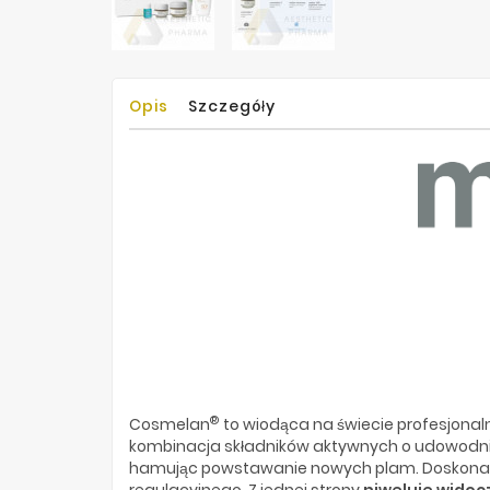
Opis
Szczegóły
®
Cosmelan
to wiodąca na świecie profesjona
kombinacja składników aktywnych o udowodnio
hamując powstawanie nowych plam. Doskonałe 
regulacyjnego. Z jednej strony
niweluje widoc