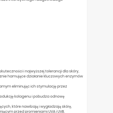
teczności i najwyższej tolerancji dla skóry,
cznie hamujące działanie kluczowych enzymów
ym eliminując ich stymulację przez
produkcję kolagenu i pobudza odnowę
ych, które nawilżają i wygładzają skórę,
oniącym przed promieniami UVA i UVB,