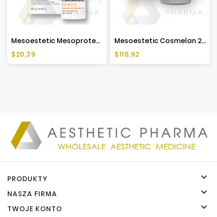
Mesoestetic Mesoprotech Sun Protective Repairing Stick 100 - 4,5g
Mesoestetic Cosmelan 2 Krem Na Przebarwienia - 30 G
Cena
Cena
$20,39
$116,92

PRODUKTY

NASZA FIRMA

TWOJE KONTO