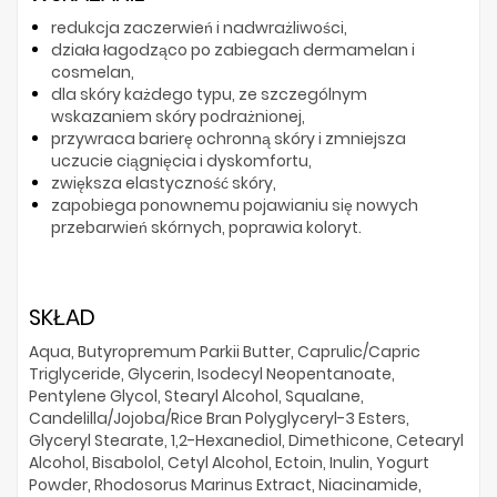
redukcja zaczerwień i nadwrażliwości,
działa łagodząco po zabiegach dermamelan i
cosmelan,
dla skóry każdego typu, ze szczególnym
wskazaniem skóry podrażnionej,
przywraca barierę ochronną skóry i zmniejsza
uczucie ciągnięcia i dyskomfortu,
zwiększa elastyczność skóry,
zapobiega ponownemu pojawianiu się nowych
przebarwień skórnych, poprawia koloryt.
SKŁAD
Aqua, Butyropremum Parkii Butter, Caprulic/Capric
Triglyceride, Glycerin, Isodecyl Neopentanoate,
Pentylene Glycol, Stearyl Alcohol, Squalane,
Candelilla/Jojoba/Rice Bran Polyglyceryl-3 Esters,
Glyceryl Stearate, 1,2-Hexanediol, Dimethicone, Cetearyl
Alcohol, Bisabolol, Cetyl Alcohol, Ectoin, Inulin, Yogurt
Powder, Rhodosorus Marinus Extract, Niacinamide,