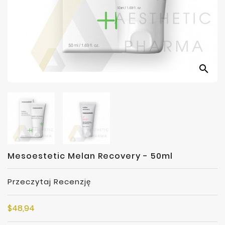
Producenci
search
Mesoestetic Melan Recovery - 50ml
Przeczytaj Recenzję
$48,94