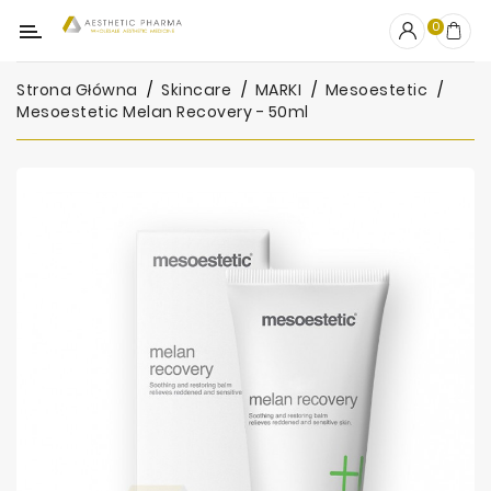
Kategoria
0
Strona Główna
Skincare
MARKI
Mesoestetic
OUTLET
Mesoestetic Melan Recovery - 50ml
Wypełniacze
Stymulatory
Mezoterapia
Peelingi
PRP
Skincare
Artykuły
Jednorazowe