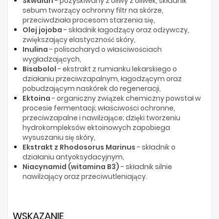
Skwalan
- pozyskiwany z oliwy z oliwek, składnik
sebum tworzący ochronny filtr na skórze,
przeciwdziała procesom starzenia się,
Olej jojoba
- składnik łagodzący oraz odżywczy,
zwiększający elastyczność skóry,
Inulina
- polisacharyd o właściwościach
wygładzających,
Bisabolol
- ekstrakt z rumianku lekarskiego o
działaniu przeciwzapalnym, łagodzącym oraz
pobudzającym naskórek do regeneracji,
Ektoina
- organiczny związek chemiczny powstał w
procesie fermentacji; właściwości ochronne,
przeciwzapalne i nawilżające; dzięki tworzeniu
hydrokompleksów ektoinowych zapobiega
wysuszaniu się skóry,
Ekstrakt z Rhodosorus Marinus
- składnik o
działaniu antyoksydacyjnym,
Niacynamid (witamina B3)
- składnik silnie
nawilżający oraz przeciwutleniający.
WSKAZANIE