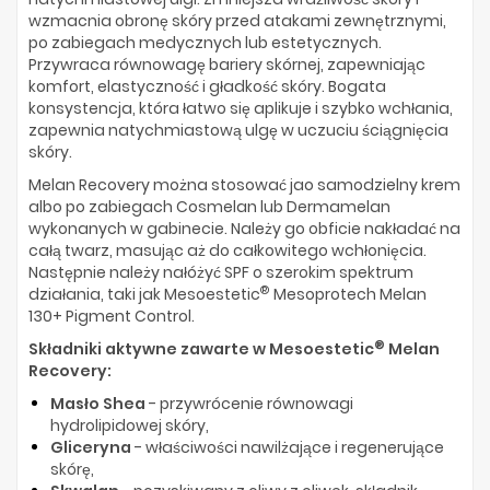
wzmacnia obronę skóry przed atakami zewnętrznymi,
po zabiegach medycznych lub estetycznych.
Przywraca równowagę bariery skórnej, zapewniając
komfort, elastyczność i gładkość skóry. Bogata
konsystencja, która łatwo się aplikuje i szybko wchłania,
zapewnia natychmiastową ulgę w uczuciu ściągnięcia
skóry.
Melan Recovery można stosować jao samodzielny krem
albo po zabiegach Cosmelan lub Dermamelan
wykonanych w gabinecie. Należy go obficie nakładać na
całą twarz, masując aż do całkowitego wchłonięcia.
Następnie należy nałóżyć SPF o szerokim spektrum
®
działania, taki jak Mesoestetic
Mesoprotech Melan
130+ Pigment Control.
®
Składniki aktywne zawarte w Mesoestetic
Melan
Recovery:
Masło Shea
- przywrócenie równowagi
hydrolipidowej skóry,
Gliceryna
- właściwości nawilżające i regenerujące
skórę,