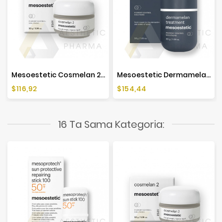
Mesoestetic Cosmelan 2 Krem Na Przebarwienia - 30 G
Mesoestetic Dermamelan Treatment - 30g
Cena
Cena
$116,92
$154,44
16 Ta Sama Kategoria: