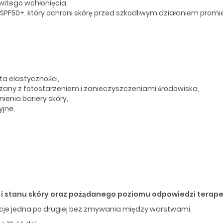
itego wchłonięcia,
SPF50+, który ochroni skórę przed szkodliwym działaniem promi
,
ta elastyczności,
ązany z fotostarzeniem i zanieczyszczeniami środowiska,
enia bariery skóry,
yjne,
ci i stanu skóry oraz pożądanego poziomu odpowiedzi terap
kacje jedna po drugiej bez zmywania między warstwami,