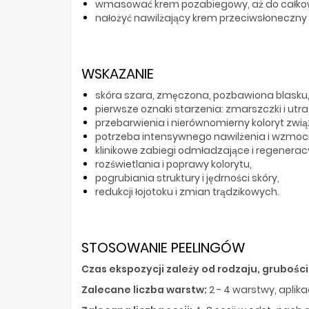
wmasować krem pozabiegowy, aż do całkow
nałożyć nawilżający krem przeciwsłoneczny 
WSKAZANIE
skóra szara, zmęczona, pozbawiona blasku
pierwsze oznaki starzenia: zmarszczki i utra
przebarwienia i nierównomierny koloryt zwi
potrzeba intensywnego nawilżenia i wzmocni
klinikowe zabiegi odmładzające i regenerac
rozświetlania i poprawy kolorytu,
pogrubiania struktury i jędrności skóry,
redukcji łojotoku i zmian trądzikowych.
STOSOWANIE PEELINGÓW
Czas ekspozycji zależy od rodzaju, gruboś
Zalecane liczba warstw:
2 - 4 warstwy, apli