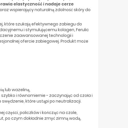
rawia elastyczność i nadaje cerze
 oraz wspierający naturalną zdolność skóry do
ej, które szukają efektywnego zabiegu do
dacyjnemu i stymulującemu kolagen, Ferulic
ączenie zaawansowanej technologii i
esjonalnej ofercie zabiegowej. Produkt może
ią lub wazeliną,
szybko i równomiernie - zaczynając od czoła i
wędzenie, które ustąpi po neutralizacji.
 części, policzków i kończąc na czole,
nut, po czym dokładnie zmyć zimną wodą,