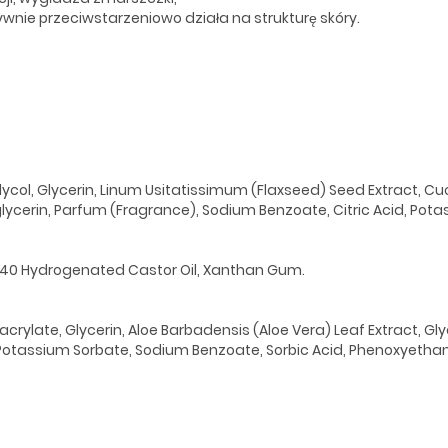
ywnie przeciwstarzeniowo działa na strukturę skóry.
Glycol, Glycerin, Linum Usitatissimum (Flaxseed) Seed Extract, 
glycerin, Parfum (Fragrance), Sodium Benzoate, Citric Acid, Pot
G-40 Hydrogenated Castor Oil, Xanthan Gum.
rylate, Glycerin, Aloe Barbadensis (Aloe Vera) Leaf Extract, Glyc
Potassium Sorbate, Sodium Benzoate, Sorbic Acid, Phenoxyethano