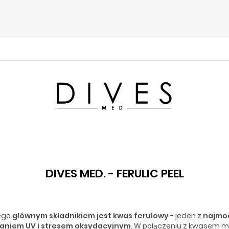
DIVES MED. - FERULIC PEEL
rego
głównym składnikiem jest kwas ferulowy
- jeden z
najmo
waniem UV i stresem oksydacyjnym
. W połączeniu z kwasem m