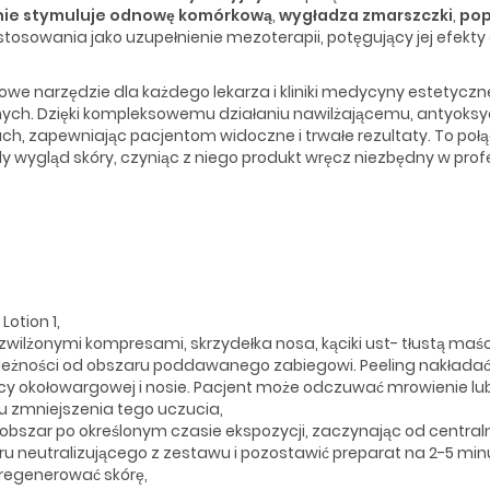
ie stymuluje odnowę komórkową
,
wygładza zmarszczki
,
pop
stosowania jako uzupełnienie mezoterapii, potęgujący jej efekty
owe narzędzie dla każdego lekarza i kliniki medycyny estetyczn
nych. Dzięki kompleksowemu działaniu nawilżającemu, antyoksy
ch, zapewniając pacjentom widoczne i trwałe rezultaty. To poł
y wygląd skóry, czyniąc z niego produkt wręcz niezbędny w prof
otion 1,
zwilżonymi kompresami, skrzydełka nosa, kąciki ust- tłustą maśc
 zależności od obszaru poddawanego zabiegowi. Peeling nakładać 
cy okołowargowej i nosie. Pacjent może odczuwać mrowienie lub s
lu zmniejszenia tego uczucia,
szar po określonym czasie ekspozycji, zaczynając od centralnej
oru neutralizującego z zestawu i pozostawić preparat na 2-5 mi
zregenerować skórę,