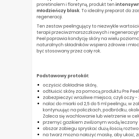
proretinolem i floretyną, produkt ten
intensywn
młodzieńczy blask
. To idealny preparat do za
regeneracji.
Ten zestaw peelingujący to niezwykle wartości
terapii przeciwzmarszczkowych i regeneracyj
Peel poprawia kondycję skóry na wielu pozioma
naturalnych składników wspiera zdrowie i młod
być stosowany przez cały rok.
Podstawowy protokół:
oczyścić dokładnie skórę,
odtłuścić skórę za pomocą produktu Pre Peel L
zabezpieczyć wrażliwe miejsca, czyli oczy - 
nalać do miarki od 2,5 do 5 ml peelingu, w
kontynuując na policzkach, podbródku, okoli
Zaleca się wachlowanie lub wietrzenie w ce
przemyć gazikiem zwilżonym wodą leczony ob
obszar zabiegu spryskać dużą ilością roztw
na twarz można nałożyć maskę, aby ukoić, 