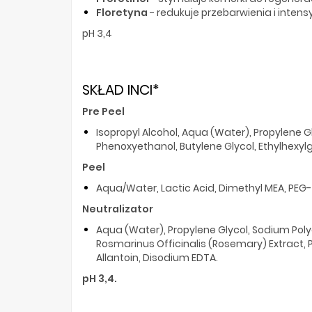
Floretyna
- redukuje przebarwienia i intens
pH 3,4
SKŁAD INCI*
Pre Peel
Isopropyl Alcohol, Aqua (Water), Propylene 
Phenoxyethanol, Butylene Glycol, Ethylhexyl
Peel
Aqua/Water, Lactic Acid, Dimethyl MEA, PE
Neutralizator
Aqua (Water), Propylene Glycol, Sodium Polyac
Rosmarinus Officinalis (Rosemary) Extract, 
Allantoin, Disodium EDTA.
pH 3,4.