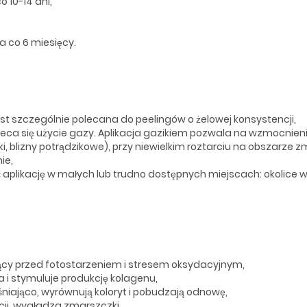
 10-14 dni,
 co 6 miesięcy.
est szczególnie polecana do peelingów o żelowej konsystencji,
eca się użycie gazy. Aplikacja gazikiem pozwala na wzmocnieni
, blizny potrądzikowe), przy niewielkim roztarciu na obszarze
ie,
ć aplikację w małych lub trudno dostępnych miejscach: okolice
iący przed fotostarzeniem i stresem oksydacyjnym,
ża i stymuluje produkcję kolagenu,
aśniająco, wyrównują koloryt i pobudzają odnowę,
cji, wygładza zmarszczki,