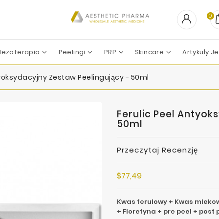
0
ezoterapia
Peelingi
PRP
Skincare
Artykuły 
PEELING CHEMICZNY
Professional Derma
Professional Dietetics
Skin Tech Pharma Group
ZESTAWY ZABIEGOWE
Apharm-Nyuma Ph
Croma-Pharma GmbH
Filorga La
Marllor Biomedical SRL
Mesoesteti
Revitacare L
Teoxane La
Vivacy La
tyoksydacyjny Zestaw Peelingujący - 50ml
Ferulic Peel Antyok
50ml
Przeczytaj Recenzję
$77,49
Kwas ferulowy + Kwas mlekow
+ Floretyna + pre peel + post p