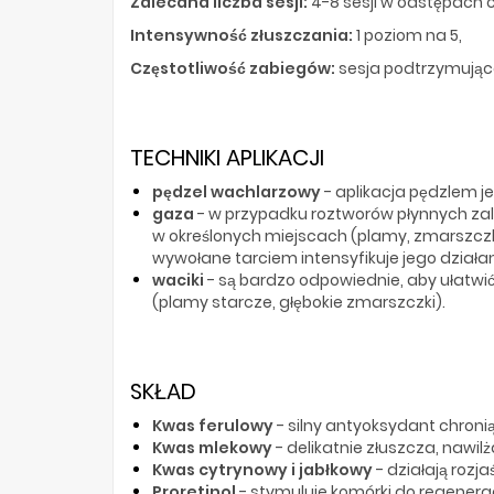
Zalecana liczba sesji:
4-8 sesji w odstępach co
Intensywność złuszczania:
1 poziom na 5,
Częstotliwość zabiegów:
sesja podtrzymująca
TECHNIKI APLIKACJI
pędzel wachlarzowy
- aplikacja pędzlem j
gaza
- w przypadku roztworów płynnych zal
w określonych miejscach (plamy, zmarszczki
wywołane tarciem intensyfikuje jego działan
waciki
- są bardzo odpowiednie, aby ułatwi
(plamy starcze, głębokie zmarszczki).
SKŁAD
Kwas ferulowy
- silny antyoksydant chron
Kwas mlekowy
- delikatnie złuszcza, nawil
Kwas cytrynowy i jabłkowy
- działają rozj
Proretinol
- stymuluje komórki do regenera