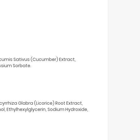
Cucumis Sativus (Cucumber) Extract,
assium Sorbate.
yrrhiza Glabra (Licorice) Root Extract,
l, Ethylhexylglycerin, Sodium Hydroxide,