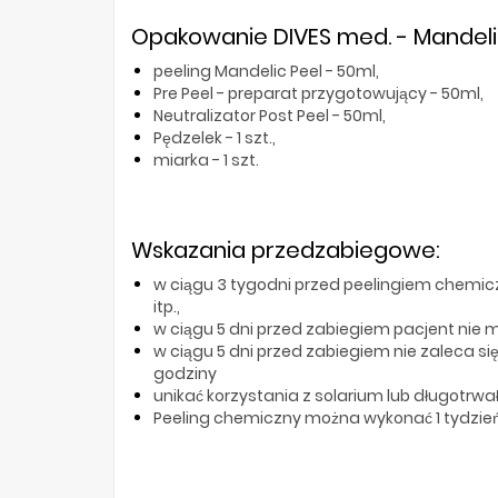
Opakowanie DIVES med. - Mandelic
peeling Mandelic Peel - 50ml,
Pre Peel - preparat przygotowujący - 50ml,
Neutralizator Post Peel - 50ml,
Pędzelek - 1 szt.,
miarka - 1 szt.
Wskazania przedzabiegowe:
w ciągu 3 tygodni przed peelingiem chemic
itp.,
w ciągu 5 dni przed zabiegiem pacjent nie 
w ciągu 5 dni przed zabiegiem nie zaleca si
godziny
unikać korzystania z solarium lub długotrwał
Peeling chemiczny można wykonać 1 tydzień