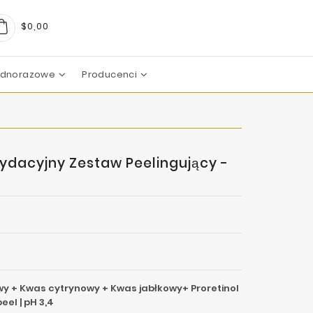
$0,00
Jednorazowe
Producenci
arma
boratoires
c Pharma Group
aboratoire
boratories
boratoires
Mezoterapia Mikroigłowa
sydacyjny Zestaw Peelingujący -
y + Kwas cytrynowy + Kwas jabłkowy+ Proretinol
eel | pH 3,4