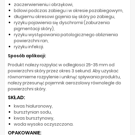
zaczerwienieniu i obrzękowi,
bólowi podczas zabiegu i w okresie pozabiegowym,
długiemu okresowi gojenia się skóry po zabiegu,
ryzyku pojawienia się dyschromii (zaburzenia
pigmentacji skóry),
ryzyku występowania patologicznego obliźnienia
powierzchni ran,
ryzyku infekcji.
Sposób aplikacji:
Produkt należy rozpylać w odległosci 25-35 mm od
powierzchni skóry przez okres 3 sekund. Aby uzyskać
równomierne rozpylenie i uniknąć spływania produktu,
należy przesunąć pojemnik aerozolowy równolegle do
powierzchni skóry.
SKŁAD:
kwas hialuronowy,
bursztynian sodu,
kwas bursztynowy,
woda wysoko oczyszczona.
OPAKOWANIE: