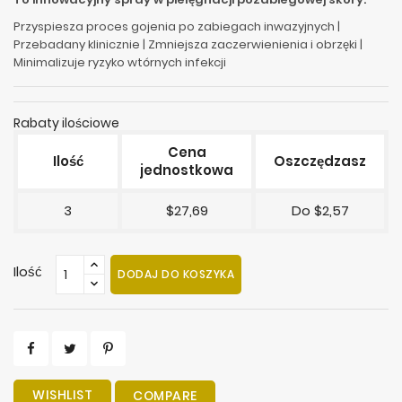
Przyspiesza proces gojenia po zabiegach inwazyjnych |
Przebadany klinicznie | Zmniejsza zaczerwienienia i obrzęki |
Minimalizuje ryzyko wtórnych infekcji
Rabaty ilościowe
Cena
Ilość
Oszczędzasz
jednostkowa
3
$27,69
Do $2,57
Ilość
DODAJ DO KOSZYKA
WISHLIST
COMPARE