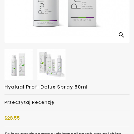
Producenci
search
Hyalual Profi Delux Spray 50ml
Przeczytaj Recenzję
$28,55
To innowacyjny spray w pielęgnacji pozabiegowej skóry.