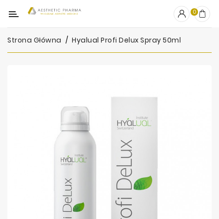
Kategoria
0
Strona Główna
Hyalual Profi Delux Spray 50ml
OUTLET
Wypełniacze
Stymulatory
Mezoterapia
Peelingi
PRP
Skincare
Artykuły
Jednorazowe