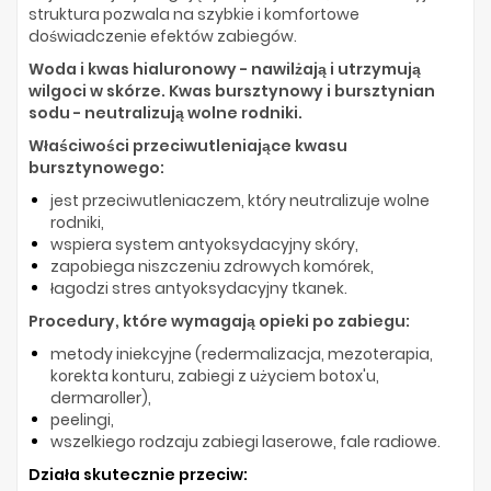
struktura pozwala na szybkie i komfortowe
doświadczenie efektów zabiegów.
Woda i kwas hialuronowy - nawilżają i utrzymują
wilgoci w skórze. Kwas bursztynowy i bursztynian
sodu - neutralizują wolne rodniki.
Właściwości przeciwutleniające kwasu
bursztynowego:
jest przeciwutleniaczem, który neutralizuje wolne
rodniki,
wspiera system antyoksydacyjny skóry,
zapobiega niszczeniu zdrowych komórek,
łagodzi stres antyoksydacyjny tkanek.
Procedury, które wymagają opieki po zabiegu:
metody iniekcyjne (redermalizacja, mezoterapia,
korekta konturu, zabiegi z użyciem botox'u,
dermaroller),
peelingi,
wszelkiego rodzaju zabiegi laserowe, fale radiowe.
Działa skutecznie przeciw: