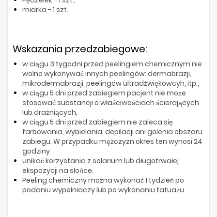
Pędzelek - 1 szt.,
miarka - 1 szt.
Wskazania przedzabiegowe:
w ciągu 3 tygodni przed peelingiem chemicznym nie
wolno wykonywać innych peelingów: dermabrazji,
mikrodermabrazji, peelingów ultradźwiękowcyh, itp.,
w ciągu 5 dni przed zabiegiem pacjent nie może
stosować substancji o właściwościach ścierających
lub drażniących,
w ciągu 5 dni przed zabiegiem nie zaleca się
farbowania, wybielania, depilacji ani golenia obszaru
zabiegu. W przypadku mężczyzn okres ten wynosi 24
godziny
unikać korzystania z solarium lub długotrwałej
ekspozycji na słońce.
Peeling chemiczny można wykonać 1 tydzień po
podaniu wypełniaczy lub po wykonaniu tatuażu.