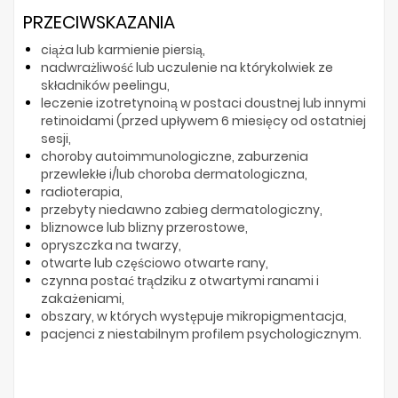
PRZECIWSKAZANIA
ciąża lub karmienie piersią,
nadwrażliwość lub uczulenie na którykolwiek ze
składników peelingu,
leczenie izotretynoiną w postaci doustnej lub innymi
retinoidami (przed upływem 6 miesięcy od ostatniej
sesji,
choroby autoimmunologiczne, zaburzenia
przewlekłe i/lub choroba dermatologiczna,
radioterapia,
przebyty niedawno zabieg dermatologiczny,
bliznowce lub blizny przerostowe,
opryszczka na twarzy,
otwarte lub częściowo otwarte rany,
czynna postać trądziku z otwartymi ranami i
zakażeniami,
obszary, w których występuje mikropigmentacja,
pacjenci z niestabilnym profilem psychologicznym.