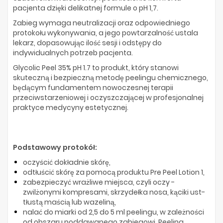
pacjenta dzięki delikatnej formule o pH 1,7.
Zabieg wymaga neutralizacji oraz odpowiedniego
protokołu wykonywania, a jego powtarzalność ustala
lekarz, dopasowując ilość sesji i odstępy do
indywidualnych potrzeb pacjenta.
Glycolic Peel 35% pH 1.7 to produkt, który stanowi
skuteczną i bezpieczną metodę peelingu chemicznego,
będącym fundamentem nowoczesnej terapii
przeciwstarzeniowej i oczyszczającej w profesjonalnej
praktyce medycyny estetycznej.
Podstawowy protokół:
oczyścić dokładnie skórę,
odtłuścić skórę za pomocą produktu Pre Peel Lotion 1,
zabezpieczyć wrażliwe miejsca, czyli oczy -
zwilżonymi kompresami, skrzydełka nosa, kąciki ust-
tłustą maścią lub wazeliną,
nalać do miarki od 2,5 do 5 ml peelingu, w zależności
od obszaru poddawanego zabiegowi. Peeling