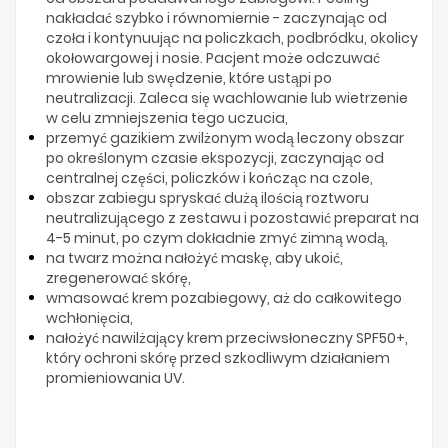
nakładać szybko i równomiernie - zaczynając od
czoła i kontynuując na policzkach, podbródku, okolicy
okołowargowej i nosie. Pacjent może odczuwać
mrowienie lub swędzenie, które ustąpi po
neutralizacji. Zaleca się wachlowanie lub wietrzenie
w celu zmniejszenia tego uczucia,
przemyć gazikiem zwilżonym wodą leczony obszar
po określonym czasie ekspozycji, zaczynając od
centralnej części, policzków i kończąc na czole,
obszar zabiegu spryskać dużą ilością roztworu
neutralizującego z zestawu i pozostawić preparat na
4-5 minut, po czym dokładnie zmyć zimną wodą,
na twarz można nałożyć maskę, aby ukoić,
zregenerować skórę,
wmasować krem pozabiegowy, aż do całkowitego
wchłonięcia,
nałożyć nawilżający krem przeciwsłoneczny SPF50+,
który ochroni skórę przed szkodliwym działaniem
promieniowania UV.