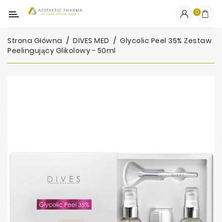
Kategoria
0
Strona Główna
DIVES MED
Glycolic Peel 35% Zestaw
OUTLET
Peelingujący Glikolowy - 50ml
Wypełniacze
Stymulatory
Mezoterapia
Peelingi
PRP
Skincare
Artykuły
Jednorazowe