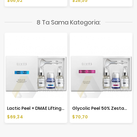
Cena
Cena
$66,62
$28,55
8 Ta Sama Kategoria:
Lactic Peel + DMAE Liftingujący Zestaw Peelingujący - 50ml
Glycolic Peel 50% Zestaw Peelingujący Glikolowy - 50ml
Cena
Cena
$69,34
$70,70