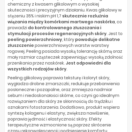
chemiczny z kwasem glikolowym o wysokiej
skuteczności i precyzyjnym działaniu. Kwas glikolowy w
stężeniu 35% i niskim pH 1,7
skutecznie rozluźnia
wiązania między komórkami martwego naskórka
, co
prowadzi
do kontrolowanego złuszczania i
stymulacji procesów regeneracyjnych skóry
. Jest to
peeling powierzchniowy
, który
powoduje delikatne
złuszczenie
powierzchniowych warstw warstwy
rogowej. Peeling posiada wysoką tolerancję skórną oraz
mały rozmiar cząsteczek zapewniając wysoką zdolność
przenikania przez naskórek.
Jest odpowiedni dla
wszystkich rodzajów skóry
.
Peeling glikolowy poprawia teksturę i koloryt skóry,
wygładza drobne zmarszczki, redukuje przebarwienia
posłoneczne i pozapalne, oraz zmniejsza nadmiar
sebum i niedoskonałości skórne, co czyni go idealnym
rozwiązaniem dla skóry ze skłonnością do trądziku i
oznakami fotostarzenia. Dodatkowo, produkt wspiera
syntezę kolagenu i elastyny, zwiększa nawilżenie,
poprawia jędrność i elastyczność skóry. Efekty
terapeutyczne wzmocnione są poprzez skrócenie
czasu rekonwalescencji i podniesienie komfortu