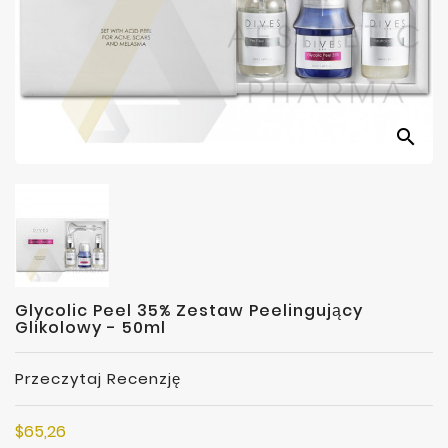
Producenci
search
Glycolic Peel 35% Zestaw Peelingujący
Glikolowy - 50ml
Przeczytaj Recenzję
$65,26