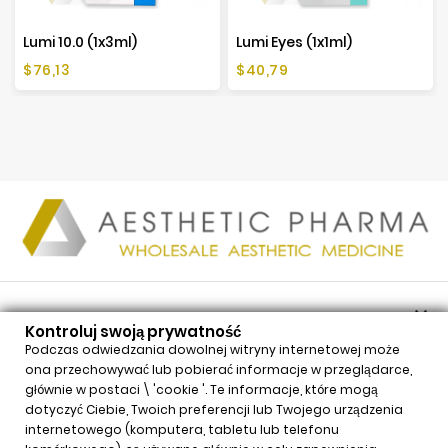
Lumi 10.0 (1x3ml)
Lumi Eyes (1x1ml)
Cena
Cena
$76,13
$40,79

PRODUKTY
Kontroluj swoją prywatność

NASZA FIRMA
Podczas odwiedzania dowolnej witryny internetowej może
ona przechowywać lub pobierać informacje w przeglądarce,

TWOJE KONTO
głównie w postaci \ 'cookie '. Te informacje, które mogą

INFORMACJE
dotyczyć Ciebie, Twoich preferencji lub Twojego urządzenia
internetowego (komputera, tabletu lub telefonu