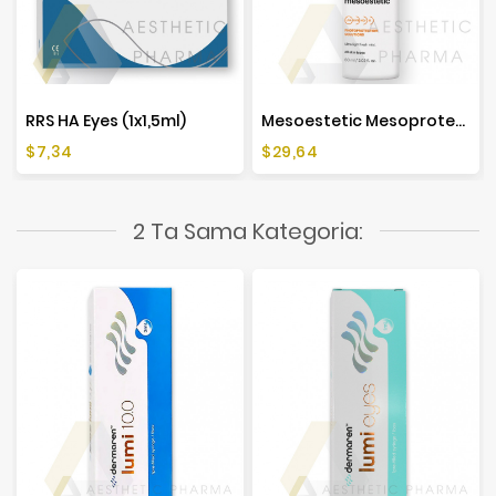
RRS HA Eyes (1x1,5ml)
Mesoestetic Mesoprotech Antiaging Facial Sun Mist SPF 50+ - 60ml
Cena
Cena
$7,34
$29,64
2 Ta Sama Kategoria: