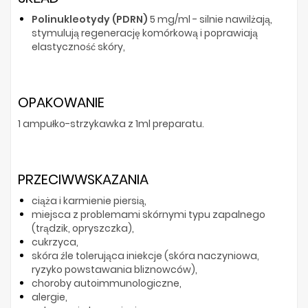
Polinukleotydy (PDRN)
5 mg/ml - silnie nawilżają,
stymulują regenerację komórkową i poprawiają
elastyczność skóry,
OPAKOWANIE
1 ampułko-strzykawka z 1ml preparatu.
PRZECIWWSKAZANIA
ciąża i karmienie piersią,
miejsca z problemami skórnymi typu zapalnego
(trądzik, opryszczka),
cukrzyca,
skóra źle tolerująca iniekcje (skóra naczyniowa,
ryzyko powstawania bliznowców),
choroby autoimmunologiczne,
alergie,