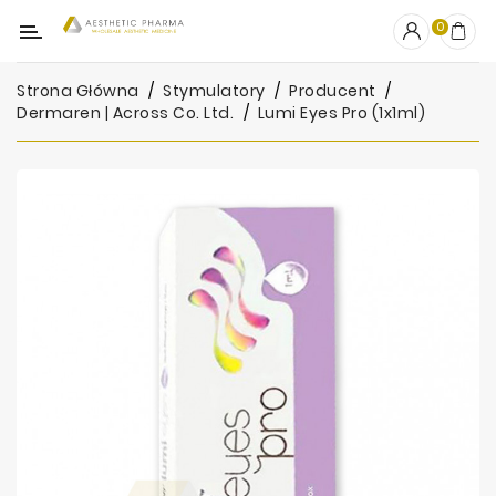
Kategoria
0
Strona Główna
Stymulatory
Producent
OUTLET
Dermaren | Across Co. Ltd.
Lumi Eyes Pro (1x1ml)
Wypełniacze
Stymulatory
Mezoterapia
Peelingi
PRP
Skincare
Artykuły
Jednorazowe