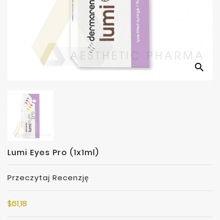
Producenci
search
Lumi Eyes Pro (1x1ml)
Przeczytaj Recenzję
$61,18