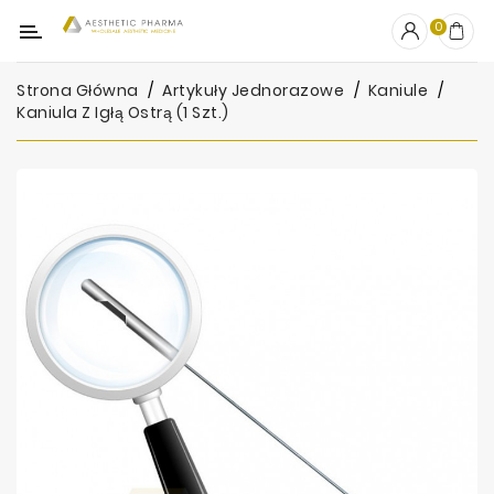
Kategoria
0
Strona Główna
Artykuły Jednorazowe
Kaniule
OUTLET
Kaniula Z Igłą Ostrą (1 Szt.)
Wypełniacze
Stymulatory
Mezoterapia
Peelingi
PRP
Skincare
Artykuły
Jednorazowe