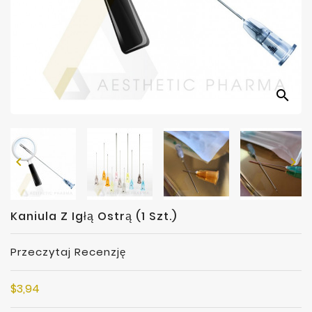
Producenci
search


Kaniula Z Igłą Ostrą (1 Szt.)
Przeczytaj Recenzję
$3,94