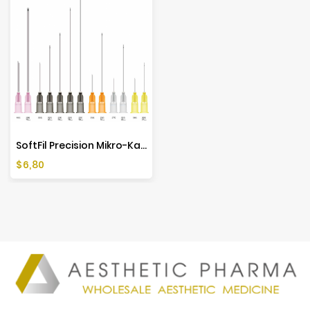
SoftFil Precision Mikro-Kaniula (1 Szt.)
Cena
$6,80