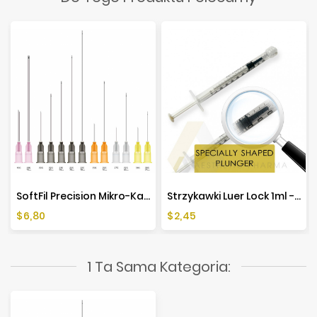
SoftFil Precision Mikro-Kaniula (1 Szt.)
Strzykawki Luer Lock 1ml - 10 Sztuk
Cena
Cena
$6,80
$2,45
1 Ta Sama Kategoria: