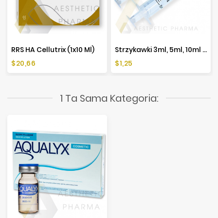
RRS HA Cellutrix (1x10 Ml)
Strzykawki 3ml, 5ml, 10ml - 10 Sztuk
Cena
Cena
$20,66
$1,25
1 Ta Sama Kategoria: