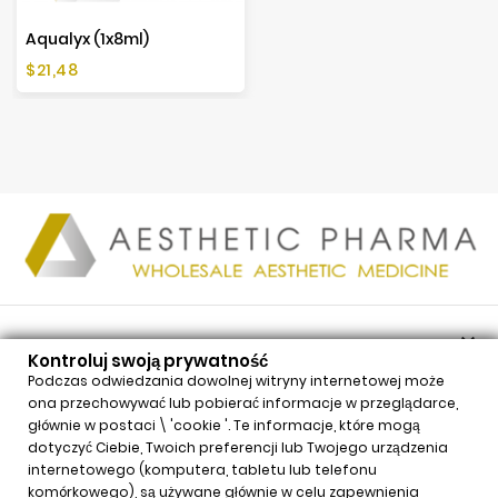
Aqualyx (1x8ml)
Cena
$21,48

PRODUKTY
Kontroluj swoją prywatność

NASZA FIRMA
Podczas odwiedzania dowolnej witryny internetowej może
ona przechowywać lub pobierać informacje w przeglądarce,

TWOJE KONTO
głównie w postaci \ 'cookie '. Te informacje, które mogą

INFORMACJE
dotyczyć Ciebie, Twoich preferencji lub Twojego urządzenia
internetowego (komputera, tabletu lub telefonu
Kontroluj swoją prywatność
komórkowego), są używane głównie w celu zapewnienia