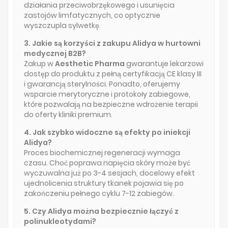
działania przeciwobrzękowego i usunięcia
zastojów limfatycznych, co optycznie
wyszczupla sylwetkę.
3. Jakie są korzyści z zakupu Alidya w hurtowni
medycznej B2B?
Zakup w
Aesthetic Pharma
gwarantuje lekarzowi
dostęp do produktu z pełną certyfikacją CE klasy III
i gwarancją sterylności. Ponadto, oferujemy
wsparcie merytoryczne i protokoły zabiegowe,
które pozwalają na bezpieczne wdrożenie terapii
do oferty kliniki premium.
4. Jak szybko widoczne są efekty po iniekcji
Alidya?
Proces biochemicznej regeneracji wymaga
czasu. Choć poprawa napięcia skóry może być
wyczuwalna już po 3-4 sesjach, docelowy efekt
ujednolicenia struktury tkanek pojawia się po
zakończeniu pełnego cyklu 7-12 zabiegów.
5. Czy Alidya można bezpiecznie łączyć z
polinukleotydami?