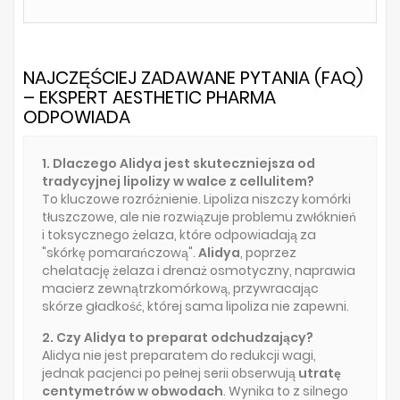
NAJCZĘŚCIEJ ZADAWANE PYTANIA (FAQ)
– EKSPERT AESTHETIC PHARMA
ODPOWIADA
1. Dlaczego Alidya jest skuteczniejsza od
tradycyjnej lipolizy w walce z cellulitem?
To kluczowe rozróżnienie. Lipoliza niszczy komórki
tłuszczowe, ale nie rozwiązuje problemu zwłóknień
i toksycznego żelaza, które odpowiadają za
"skórkę pomarańczową".
Alidya
, poprzez
chelatację żelaza i drenaż osmotyczny, naprawia
macierz zewnątrzkomórkową, przywracając
skórze gładkość, której sama lipoliza nie zapewni.
2. Czy Alidya to preparat odchudzający?
Alidya nie jest preparatem do redukcji wagi,
jednak pacjenci po pełnej serii obserwują
utratę
centymetrów w obwodach
. Wynika to z silnego