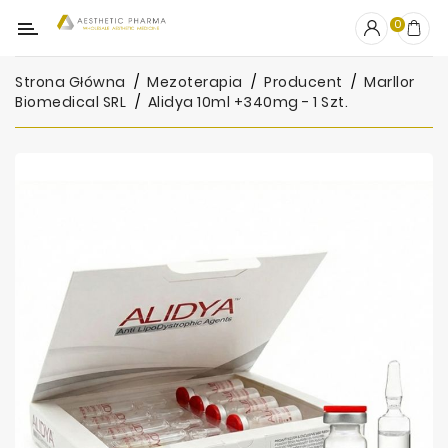
Kategoria
0
Strona Główna
Mezoterapia
Producent
Marllor
OUTLET
Biomedical SRL
Alidya 10ml +340mg - 1 Szt.
Wypełniacze
Stymulatory
Mezoterapia
Peelingi
PRP
Skincare
Artykuły
Jednorazowe