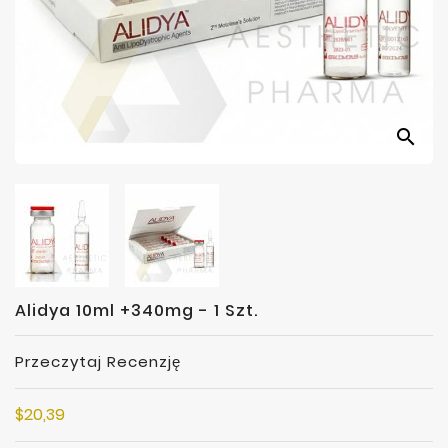
Producenci
search
Alidya 10ml +340mg - 1 Szt.
Przeczytaj Recenzję
$20,39