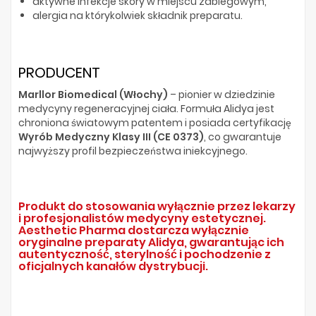
aktywne infekcje skóry w miejscu zabiegowym,
alergia na którykolwiek składnik preparatu.
PRODUCENT
Marllor Biomedical (Włochy)
– pionier w dziedzinie
medycyny regeneracyjnej ciała. Formuła Alidya jest
chroniona światowym patentem i posiada certyfikację
Wyrób Medyczny Klasy III (CE 0373)
, co gwarantuje
najwyższy profil bezpieczeństwa iniekcyjnego.
Produkt do stosowania wyłącznie przez lekarzy
i profesjonalistów medycyny estetycznej.
Aesthetic Pharma dostarcza wyłącznie
oryginalne preparaty Alidya, gwarantując ich
autentyczność, sterylność i pochodzenie z
oficjalnych kanałów dystrybucji.