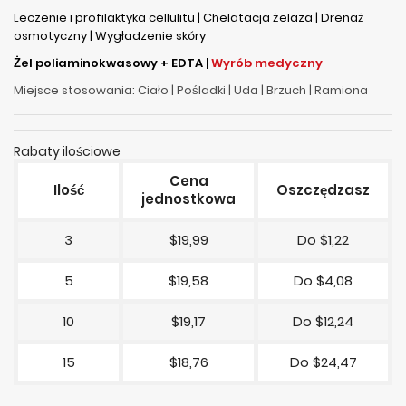
Leczenie i profilaktyka cellulitu | Chelatacja żelaza | Drenaż
osmotyczny | Wygładzenie skóry
Żel poliaminokwasowy + EDTA |
Wyrób medyczny
Miejsce stosowania: Ciało | Pośladki | Uda | Brzuch | Ramiona
Rabaty ilościowe
Cena
Ilość
Oszczędzasz
jednostkowa
3
$19,99
Do $1,22
5
$19,58
Do $4,08
10
$19,17
Do $12,24
15
$18,76
Do $24,47