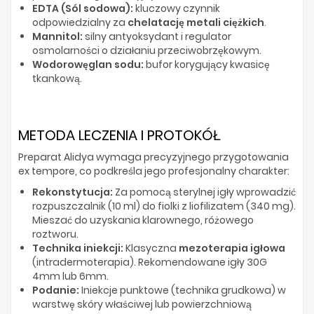
EDTA (Sól sodowa):
kluczowy czynnik
odpowiedzialny za
chelatację metali ciężkich
.
Mannitol:
silny antyoksydant i regulator
osmolarności o działaniu przeciwobrzękowym.
Wodorowęglan sodu:
bufor korygujący kwasicę
tkankową.
METODA LECZENIA I PROTOKÓŁ
Preparat Alidya wymaga precyzyjnego przygotowania
ex tempore, co podkreśla jego profesjonalny charakter:
Rekonstytucja:
Za pomocą sterylnej igły wprowadzić
rozpuszczalnik (10 ml) do fiolki z liofilizatem (340 mg).
Mieszać do uzyskania klarownego, różowego
roztworu.
Technika iniekcji:
Klasyczna
mezoterapia igłowa
(intradermoterapia). Rekomendowane igły 30G
4mm lub 6mm.
Podanie:
Iniekcje punktowe (technika grudkowa) w
warstwę skóry właściwej lub powierzchniową