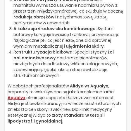
mannitolu wymusza usuwanie nadmiaru płynów z
przestrzeni międzykomórkowej, co skutkuje widoczną
redukcją obrzęków
i natychmiastową utratą
centymetrów w obwodach.
Alkalizacja środowiska komórkowego:
System
buforowy koryguje kwasicę tkankową, przywracając
fizjologiczne pH, co jest niezbędne dla sprawnej
wymiany metabolicznej i
ujędrnienia skóry
.
Restrukturyzacja białkowa:
Specjalistyczny
żel
poliaminokwasowy
dostarcza biopolimerów
niezbędnych do odbudowy włókien kolagenowych,
zapewniając głęboką, aksamitną rewitalizację
struktur komórkowych.
W debatach profesjonalistów
Alidya vs Aqualyx
,
preparaty te wskazywane są jako komplementarne:
Aqualyx
eliminuje depozyty tłuszczowe, natomiast
Alidya jest bezkonkurencyjna w leczeniu strukturalnych
zniekształceń skóry i zwłóknień. Dla klinik medycyny
estetycznej Alidya to
złoty standard w terapii
lipodystrofii gynoidalnej
.