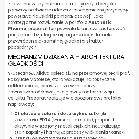
zaawansowany instrument medyczny, który jako
pierwszy na świecie uderza w biochemiczną przyczynę
powstawania „skórki pomarańczowej”. Jako
strategiczne rozwiązanie w portfolio
Aesthetic
Pharma
, preparat ten pozwala lekarzowi zaoferować
pacjentom
fizjologiczną regenerację tkanek
i
przywrócenie aksamitnej gładkości struktur
podskórnych.
MECHANIZM DZIAŁANIA – ARCHITEKTURA
GŁADKOŚCI
Skuteczność Alidya opiera się na przełomowej teorii prof.
Pasquale Motolese, która wskazuje na toksyczne
odkładanie się jonów żelaza w macierzy
zewnątrzkomórkowej jako główny motor rozwoju
cellulitu. Preparat realizuje wielopoziomowy protokół
naprawczy:
Chelatacja żelaza i detoksykacja:
Dzięki
zawartości EDTA (wersenianu sodu), preparat
aktywnie wiąże jony metali ciężkich, neutralizując
stan zapalny i hamując procesy włóknienia tkanek.
Drenaż osmotyczny macierzy:
Obecność