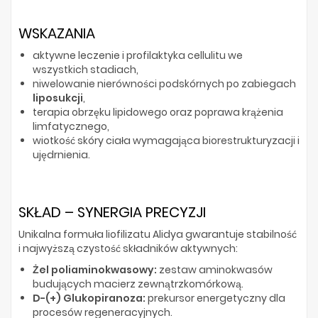
WSKAZANIA
aktywne leczenie i profilaktyka cellulitu we
wszystkich stadiach,
niwelowanie nierówności podskórnych po zabiegach
liposukcji
,
terapia obrzęku lipidowego oraz poprawa krążenia
limfatycznego,
wiotkość skóry ciała wymagająca biorestrukturyzacji i
ujędrnienia.
SKŁAD – SYNERGIA PRECYZJI
Unikalna formuła liofilizatu Alidya gwarantuje stabilność
i najwyższą czystość składników aktywnych:
Żel poliaminokwasowy:
zestaw aminokwasów
budujących macierz zewnątrzkomórkową.
D-(+) Glukopiranoza:
prekursor energetyczny dla
procesów regeneracyjnych.