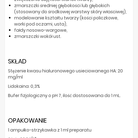
zmarszczki średniej głębokości lub głębokich
(stosowany do środkowej warstwy skóry właściwej),
modelowanie kształtu twarzy (kości policzkowe,
worki pod oczami, usta),
fałdy nosowo-wargowe,
zmarszczki wokół ust.
SKŁAD
Stężenie kwasu hialuronowego usieciowanego HA: 20
mg/ml
Lidokaina: 0,3%
Bufer fizjologiczny o pH 7, ilość dostosowana do 1 mL.
OPAKOWANIE
1 ampułko-strzykawka z 1 ml preparatu