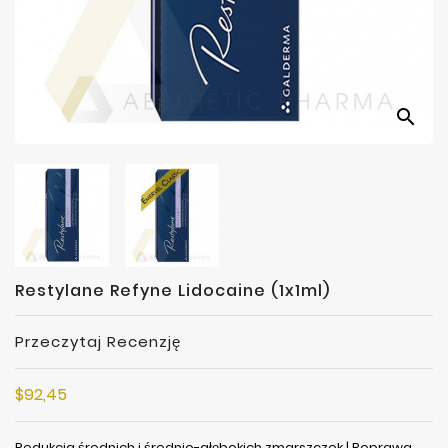
Producenci
search
Restylane Refyne Lidocaine (1x1ml)
Przeczytaj Recenzję
$92,45
Redukcja średnich i średnio-głębokich zmarszczek | Poprawa