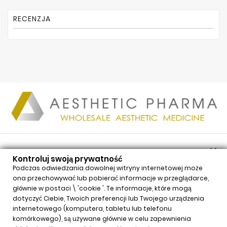
RECENZJA

PRODUKTY
Kontroluj swoją prywatność

NASZA FIRMA
Podczas odwiedzania dowolnej witryny internetowej może
ona przechowywać lub pobierać informacje w przeglądarce,

TWOJE KONTO
głównie w postaci \ 'cookie '. Te informacje, które mogą

INFORMACJE
dotyczyć Ciebie, Twoich preferencji lub Twojego urządzenia
internetowego (komputera, tabletu lub telefonu
Kontroluj swoją prywatność
komórkowego), są używane głównie w celu zapewnienia