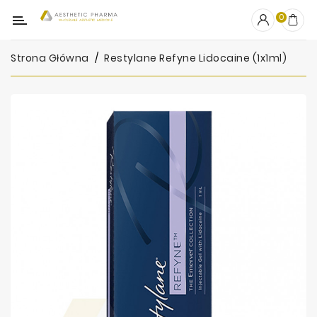
Kategoria
0
Strona Główna
Restylane Refyne Lidocaine (1x1ml)
OUTLET
Wypełniacze
Stymulatory
Mezoterapia
Peelingi
PRP
Skincare
Artykuły
Jednorazowe