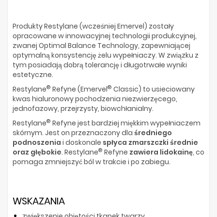
Produkty Restylane (wcześniej Emervel) zostały
opracowane w innowacyjnej technologii produkcyjnej,
zwanej Optimal Balance Technology, zapewniającej
optymalną konsystencję żelu wypełniaczy. W związku z
tym posiadają dobrą tolerancję i długotrwałe wyniki
estetyczne.
®
®
Restylane
Refyne (Emervel
Classic) to usieciowany
kwas hialuronowy pochodzenia niezwierzęcego,
jednofazowy, przejrzysty, biowchłanialny.
®
Restylane
Refyne jest bardziej miękkim wypełniaczem
skórnym. Jest on przeznaczony dla
średniego
podnoszenia
i doskonale
spłyca zmarszczki średnie
®
oraz głębokie
. Restylane
Refyne
zawiera lidokainę
, co
pomaga zmniejszyć ból w trakcie i po zabiegu.
WSKAZANIA
zwiększenie objętości tkanek twarzy,