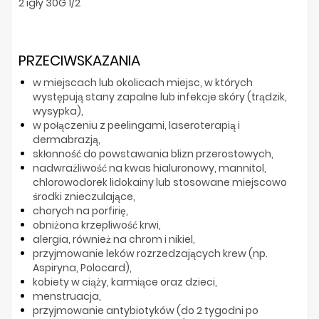
2 igły 30G 1/2"
PRZECIWSKAZANIA
w miejscach lub okolicach miejsc, w których
występują stany zapalne lub infekcje skóry (trądzik,
wysypka),
w połączeniu z peelingami, laseroterapią i
dermabrazją,
skłonność do powstawania blizn przerostowych,
nadwrażliwość na kwas hialuronowy, mannitol,
chlorowodorek lidokainy lub stosowane miejscowo
środki znieczulające,
chorych na porfirię,
obniżona krzepliwość krwi,
alergia, również na chrom i nikiel,
przyjmowanie leków rozrzedzających krew (np.
Aspiryna, Polocard),
kobiety w ciąży, karmiące oraz dzieci,
menstruacja,
przyjmowanie antybiotyków (do 2 tygodni po